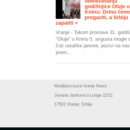
obeležavanju
godišnjice Oluje u
Kninu: Drinu ćem
pregaziti, a Srbiju
zapaliti »
Vranje - Tokom proslave 31. godiš
"Oluje" u Kninu 5. avgusta mogle 
čuti ustaške pesme, pozivi na nasi
prem...
Medijska kuća Vranje News
Jovana Jankovića Lunge 12/11
17501 Vranje, Srbija