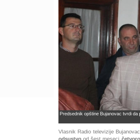
Predsednik opštine Bujanovac tvrdi da p
Vlasnik Radio televizije Bujanova
odsustvo
od šest meseci
četvor