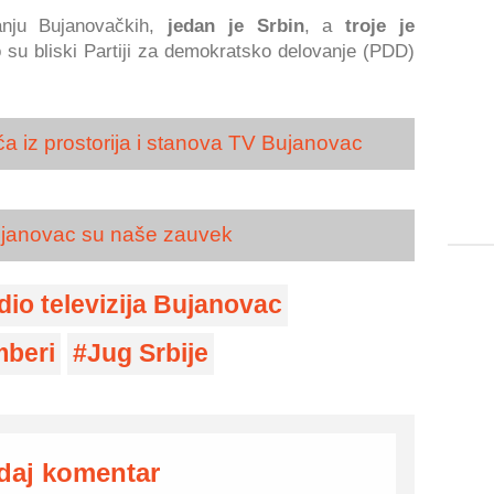
anju Bujanovačkih,
jedan je Srbin
, a
troje je
 su bliski Partiji za demokratsko delovanje (PDD)
ća iz prostorija i stanova TV Bujanovac
Bujanovac su naše zauvek
dio televizija Bujanovac
mberi
Jug Srbije
daj komentar