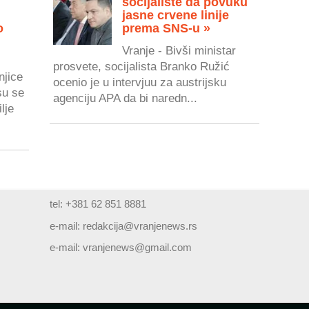
socijaliste da povuku
jasne crvene linije
o
prema SNS-u »
Vranje - Bivši ministar
prosvete, socijalista Branko Ružić
njice
ocenio je u intervjuu za austrijsku
su se
agenciju APA da bi naredn...
lje
tel: +381 62 851 8881
e-mail:
redakcija@vranjenews.rs
e-mail:
vranjenews@gmail.com