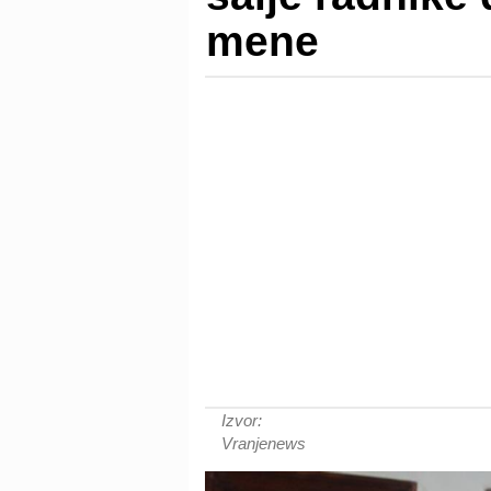
mene
Izvor:
Vranjenews