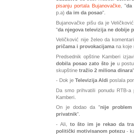
pisanju portala Bujanovačke
, "
da
p.a)
da im da posao
".
Bujanovačke pišu da je Veličković 
"
da njegova televizija ne dobije
Veličković nije želeo da komenta
pričama i provokacijama
na koje 
Predsednik opštine Kamberi izjav
dobila posao zato što je
u postup
skupštine
tražio 2 miliona dinara
- Dok je
Televizija Aldi
poslala po
Da smo prihvatili ponudu RTB-a
Kamberi.
On je dodao da "
nije problem
privatnik
".
- Ali,
to što im je rekao da tr
politički motivisanom potezu
- k