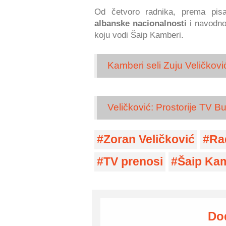
Od četvoro radnika, prema pis
albanske nacionalnosti
i navodno
koju vodi Šaip Kamberi.
Kamberi seli Zuju Veličkovi
Veličković: Prostorije TV 
Zoran Veličković
Ra
TV prenosi
Šaip Ka
Do