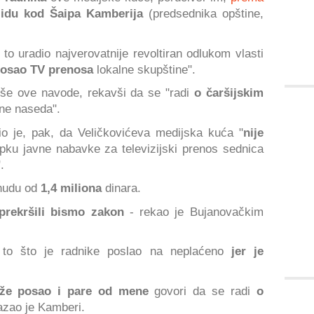
 idu kod Šaipa Kamberija
(predsednika opštine,
to uradio najverovatnije revoltiran odlukom vlasti
 posao TV prenosa
lokalne skupštine".
riše ove navode, rekavši da se "radi
o čaršijskim
ne naseda".
io je, pak, da Veličkovićeva medijska kuća "
nije
ku javne nabavke za televizijski prenos sednica
".
nudu od
1,4 miliona
dinara.
prekršili bismo zakon
- rekao je Bujanovačkim
to što je radnike poslao na neplaćeno
jer je
aže posao i pare od mene
govori da se radi
o
azao je Kamberi.