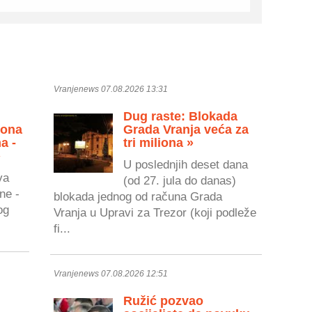
Vranjenews 07.08.2026 13:31
Dug raste: Blokada
zona
Grada Vranja veća za
a -
tri miliona »
»
U poslednjih deset dana
va
(od 27. jula do danas)
ne -
blokada jednog od računa Grada
og
Vranja u Upravi za Trezor (koji podleže
fi...
Vranjenews 07.08.2026 12:51
Ružić pozvao