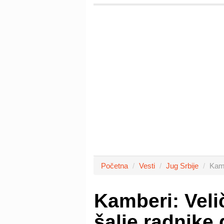
Početna
Vesti
Jug Srbije
Kamb
Kamberi: Veli
šalje radnike