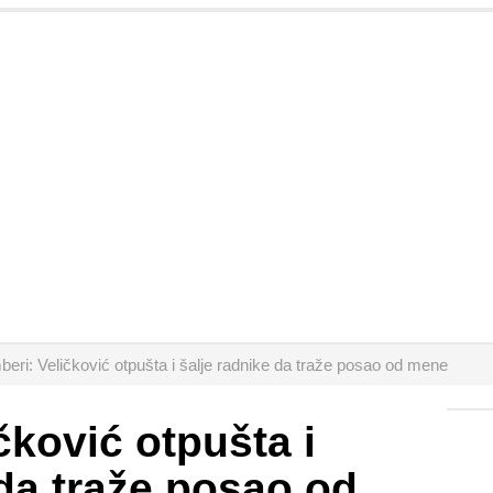
eri: Veličković otpušta i šalje radnike da traže posao od mene
čković otpušta i
 da traže posao od