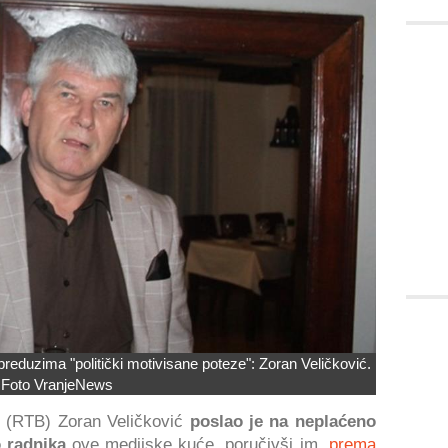
reduzima "politički motivisane poteze": Zoran Veličković.
Foto VranjeNews
c (RTB) Zoran Veličković
poslao je na neplaćeno
o radnika
ove medijske kuće, poručivši im,
prema