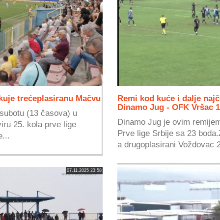
kuje trećeplasiranu Mačvu
Remi kod kuće i dalje najč
Dinamo Jug - OFK Vršac 1
subotu (13 časova) u
Dinamo Jug je ovim remijem
ru 25. kola prve lige
Prve lige Srbije sa 23 boda
...
a drugoplasirani Voždovac 2
07.11.2025 23:58