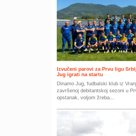
Izvučeni parovi za Prvu ligu Srb
Jug igrati na startu
Dinamo Jug, fudbalski klub iz Vran
završenoj debitantskoj sezoni u Prv
opstanak, voljom žreba...