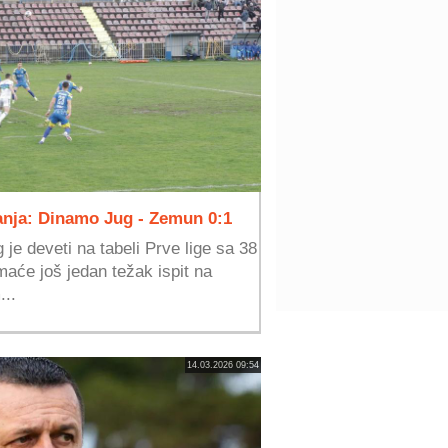
ranja: Dinamo Jug - Zemun 0:1
je deveti na tabeli Prve lige sa 38
aće još jedan težak ispit na
...
14.03.2026 09:54