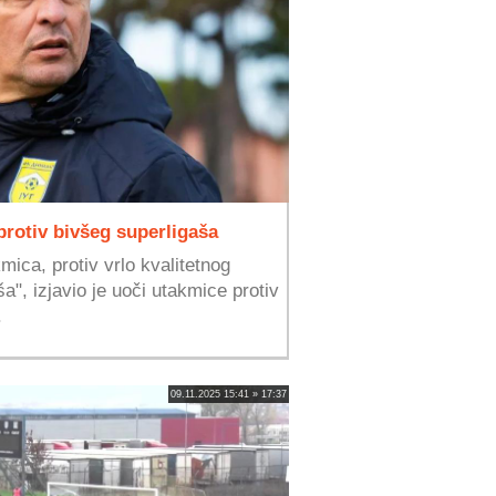
rotiv bivšeg superligaša
ica, protiv vrlo kvalitetnog
a", izjavio je uoči utakmice protiv
.
09.11.2025 15:41 » 17:37