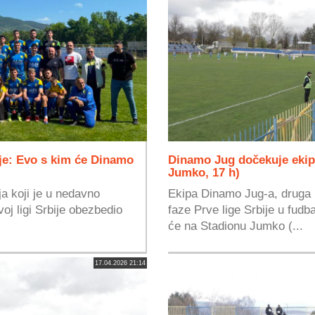
ije: Evo s kim će Dinamo
Dinamo Jug dočekuje ekip
Jumko, 17 h)
ja koji je u nedavno
Ekipa Dinamo Jug-a, druga na
oj ligi Srbije obezbedio
faze Prve lige Srbije u fudb
će na Stadionu Jumko (...
17.04.2026 21:14