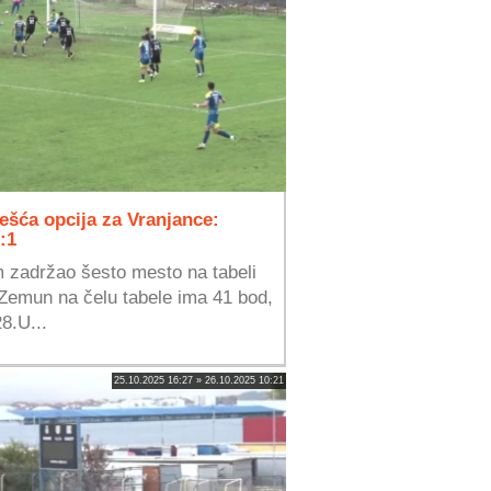
ešća opcija za Vranjance:
:1
 zadržao šesto mesto na tabeli
.Zemun na čelu tabele ima 41 bod,
8.U...
25.10.2025 16:27 » 26.10.2025 10:21