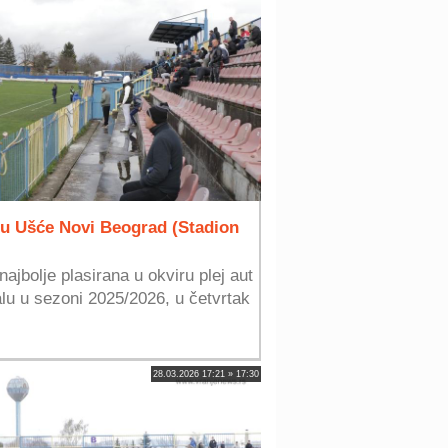
u Ušće Novi Beograd (Stadion
jbolje plasirana u okviru plej aut
alu u sezoni 2025/2026, u četvrtak
28.03.2026 17:21 » 17:30