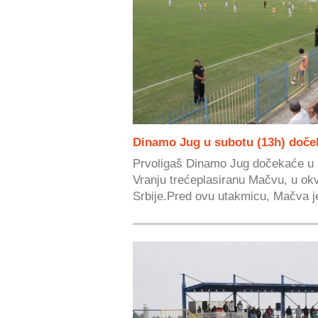
Dinamo Jug u subotu (13h) doče
Prvoligaš Dinamo Jug dočekaće u 
Vranju trećeplasiranu Mačvu, u okvi
Srbije.Pred ovu utakmicu, Mačva je