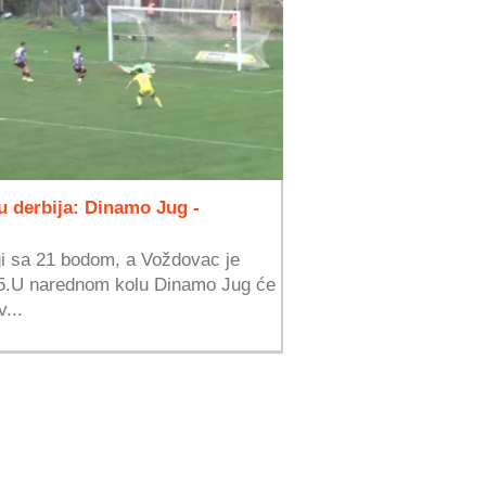
u derbija: Dinamo Jug -
igi sa 21 bodom, a Voždovac je
 25.U narednom kolu Dinamo Jug će
...