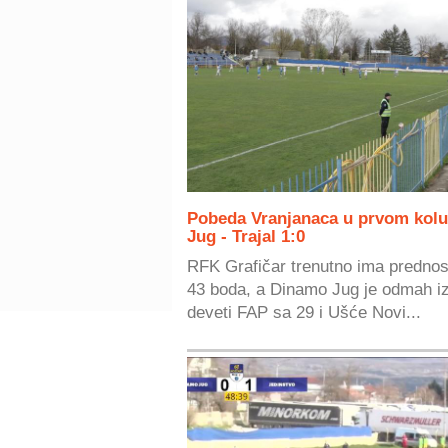
Pobeda Vranjanaca u prvom kolu 
Jug - Trajal 1:0
RFK Grafičar trenutno ima prednost 
43 boda, a Dinamo Jug je odmah iz
deveti FAP sa 29 i Ušće Novi...