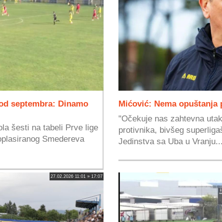
a od septembra: Dinamo
Mićović: Nema opuštanja p
"Očekuje nas zahtevna utakm
la šesti na tabeli Prve lige
protivnika, bivšeg superligaš
toplasiranog Smedereva
Jedinstva sa Uba u Vranju..
27.02.2026 11:01 » 17:07