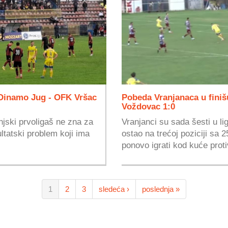
: Dinamo Jug - OFK Vršac
Pobeda Vranjanaca u finiš
Voždovac 1:0
njski prvoligaš ne zna za
Vranjanci su sada šesti u l
ltatski problem koji ima
ostao na trećoj poziciji sa
ponovo igrati kod kuće protiv
1
2
3
sledeća ›
poslednja »