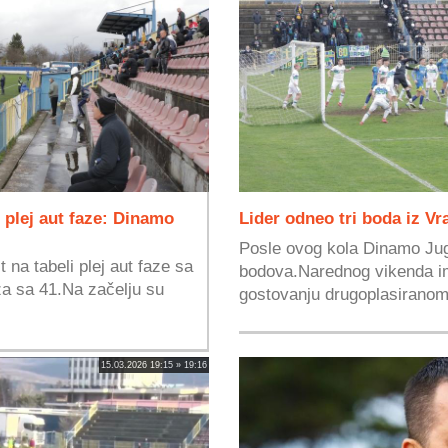
plej aut faze: Dinamo
Lider odneo tri boda iz V
Posle ovog kola Dinamo Jug 
na tabeli plej aut faze sa
bodova.Narednog vikenda im
a sa 41.Na začelju su
gostovanju drugoplasiranom
15.03.2026 19:15 » 19:16