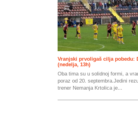
Vranjski prvoligaš cilja pobedu
(nedelja, 13h)
Oba tima su u solidnoj formi, a vra
poraz od 20. septembra.Jedini rezu
trener Nemanja Krtolica je...