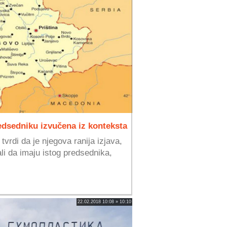
edsedniku izvučena iz konteksta
vrdi da je njegova ranija izjava,
ali da imaju istog predsednika,
22.02.2018 10:08 » 10:10