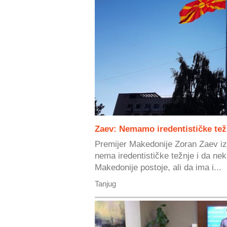
Zaev: Nemamo iredentističke tež
Premijer Makedonije Zoran Zaev iz
nema iredentističke težnje i da ne
Makedonije postoje, ali da ima i...
Tanjug