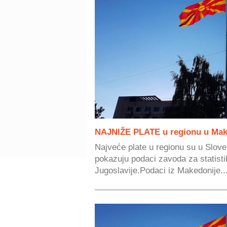
NAJNIŽE PLATE u regionu u Mak
Najveće plate u regionu su u Sloven
pokazuju podaci zavoda za statist
Jugoslavije.Podaci iz Makedonije..