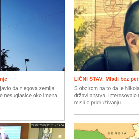
nje
LIČNI STAV: Mladi bez per
javio da njegova zemlja
S obzirom na to da je Nikol
ke nesuglasice oko imena
državljanstva, interesovalo m
misli o pridruživanju...
22.02.2018 12:51 » 12:52