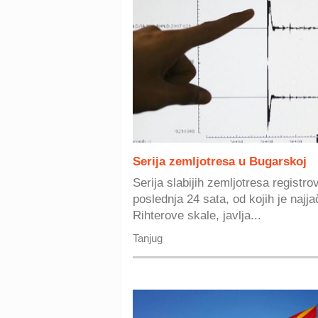
Serija zemljotresa u Bugarskoj
Serija slabijih zemljotresa registr
poslednja 24 sata, od kojih je najja
Rihterove skale, javlja...
Tanjug