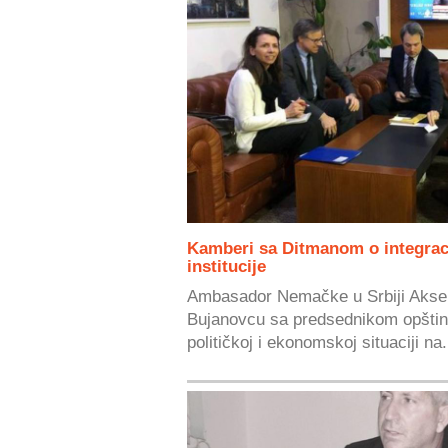
Kamberi sa Ditmanom o integraci
institucije
Ambasador Nemačke u Srbiji Aksel
Bujanovcu sa predsednikom opšti
političkoj i ekonomskoj situaciji na.