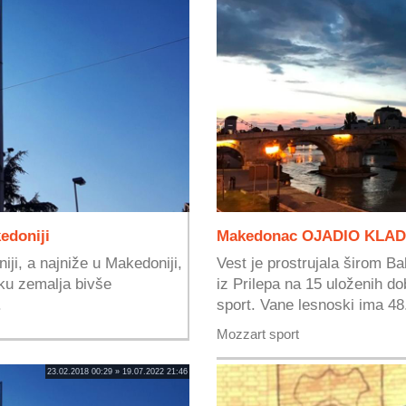
edoniji
Makedonac OJADIO KLADI
iji, a najniže u Makedoniji,
Vest je prostrujala širom 
iku zemalja bivše
iz Prilepa na 15 uloženih do
.
sport. Vane lesnoski ima 48.
Mozzart sport
23.02.2018 00:29 » 19.07.2022 21:46