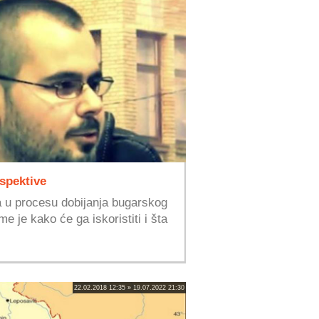
spektive
a u procesu dobijanja bugarskog
e je kako će ga iskoristiti i šta
22.02.2018 12:35 » 19.07.2022 21:30