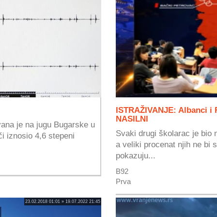
ISTRAŽIVANJE: Albanci i
NASILNI
ovana je na jugu Bugarske u
Svaki drugi školarac je bio n
či iznosio 4,6 stepeni
a veliki procenat njih ne bi
pokazuju...
B92
Prva
23.02.2018 01:01 » 19.07.2022 21:45