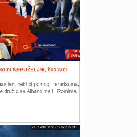
 Romi NEPOŽELJNI, školarci
asilan, neki bi pomogli teroristima,
 se družio sa Albancima ili Romima,
23.02.2018 00:46 » 19.07.2022 21:46