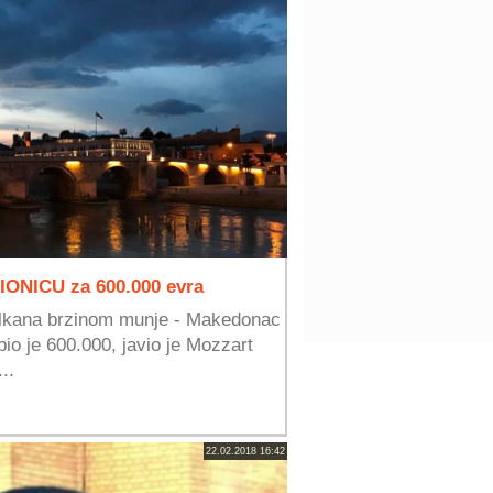
ONICU za 600.000 evra
Balkana brzinom munje - Makedonac
bio je 600.000, javio je Mozzart
..
22.02.2018 16:42