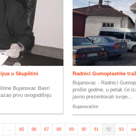
jua u Skupštini
Radnici Gumoplastike t
Bujanovac - Radnici Gumopla
štine Bujanovac Basri
prošle godine, u petak će i
akazao prvu ovogodišnju
javno prezentovali svoje...
Bujanovačke
…
85
86
87
88
89
90
91
92
93
sl