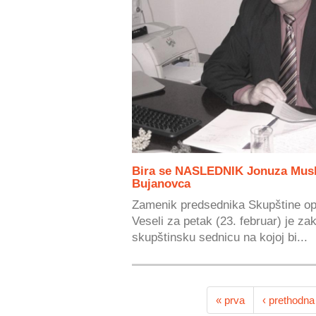
Bira se NASLEDNIK Jonuza Musli
Bujanovca
Zamenik predsednika Skupštine op
Veseli za petak (23. februar) je z
skupštinsku sednicu na kojoj bi...
« prva
‹ prethodna