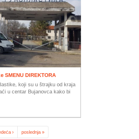
raže SMENU DIREKTORA
stike, koji su u štrajku od kraja
zaći u centar Bujanovca kako bi
edeća ›
poslednja »