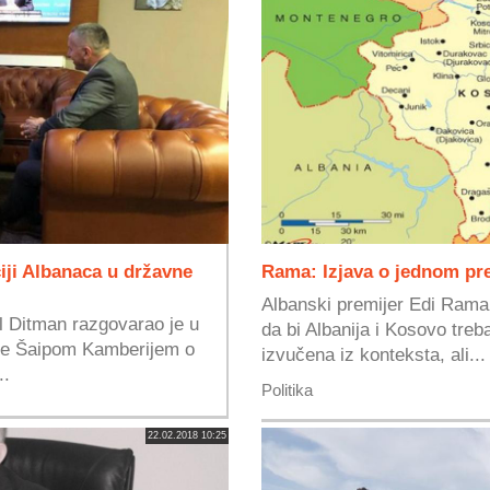
ji Albanaca u državne
Rama: Izjava o jednom pr
Albanski premijer Edi Rama t
 Ditman razgovarao je u
da bi Albanija i Kosovo treb
ne Šaipom Kamberijem o
izvučena iz konteksta, ali...
..
Politika
22.02.2018 10:25