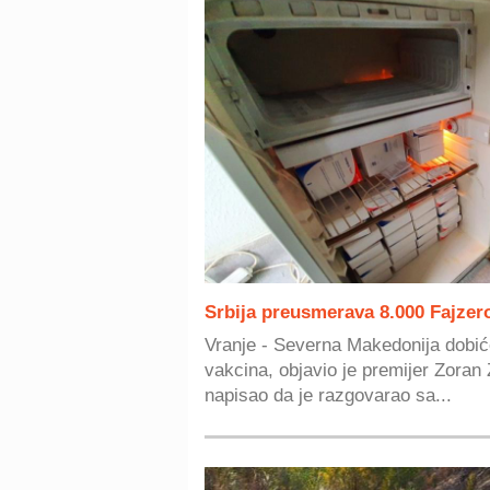
Srbija preusmerava 8.000 Fajzer
Vranje - Severna Makedonija dobić
vakcina, objavio je premijer Zoran
napisao da je razgovarao sa...