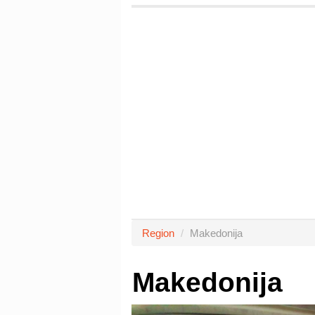
Region
Makedonija
Makedonija