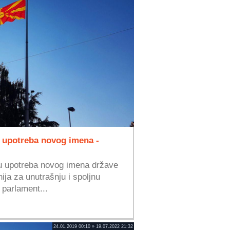
u upotreba novog imena -
gu upotreba novog imena države
ja za unutrašnju i spoljnu
 parlament...
24.01.2019 00:10 » 19.07.2022 21:32