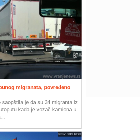
 punog migranata, povređeno
 saopštila je da su 34 migranta iz
utoputu kada je vozač kamiona u
...
09.02.2019 18:45