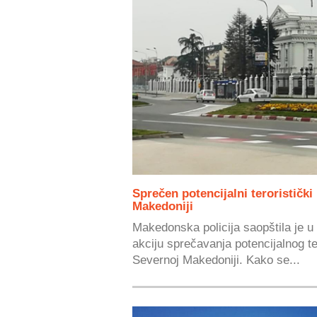
Sprečen potencijalni teroristički
Makedoniji
Makedonska policija saopštila je u
akciju sprečavanja potencijalnog t
Severnoj Makedoniji. Kako se...