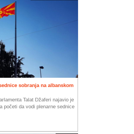
 sednice sobranja na albanskom
lamenta Talat Džaferi najavio je
a početi da vodi plenarne sednice