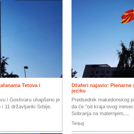
kafanama Tetova i
Džaferi najavio: Plenarne
jeziku
ovu i Gostivaru uhapšeno je
Predsednik makedonskog par
i 11 državljanki Srbije,
da će "od kraja ovog mesec
Sobranja na maternjem,...
Tanjug