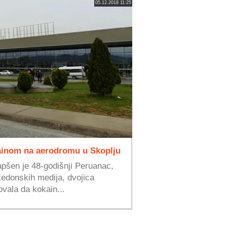
05.12.2018 11:25
ainom na aerodromu u Skoplju
pšen je 48-godišnji Peruanac,
edonskih medija, dvojica
ala da kokain...