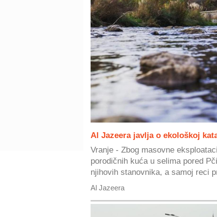
Al Jazeera javlja o ekološkoj kata
Vranje - Zbog masovne eksploatacij
porodičnih kuća u selima pored Pči
njihovih stanovnika, a samoj reci pr
Al Jazeera