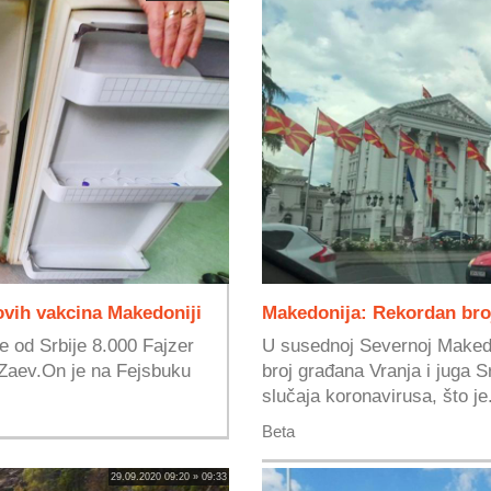
ovih vakcina Makedoniji
Makedonija: Rekordan bro
e od Srbije 8.000 Fajzer
U susednoj Severnoj Makedon
 Zaev.On je na Fejsbuku
broj građana Vranja i juga S
slučaja koronavirusa, što je.
Beta
29.09.2020 09:20 » 09:33