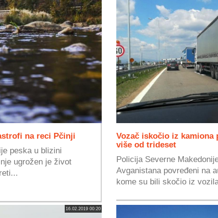
strofi na reci Pčinji
Vozač iskočio iz kamiona
više od trideset
e peska u blizini
Policija Severne Makedonije
nje ugrožen je život
Avganistana povređeni na a
eti...
kome su bili skočio iz vozila
16.02.2019 00:20