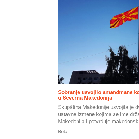
Sobranje usvojilo amandmane ko
u Severna Makedonija
Skupština Makedonije usvojila je 
ustavne izmene kojima se ime drž
Makedonija i potvrđuje makedonski
Beta