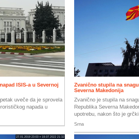
 napad ISIS-a u Severnoj
Zvanično stupila na snag
Severna Makedonija
 petak uveče da je sprovela
Zvanično je stupila na sna
erorističkog napada u
Republika Severna Makedoni
upotrebu, nakon što je grčki
Srna
27.01.2019 23:03 » 19.07.2022 21:32