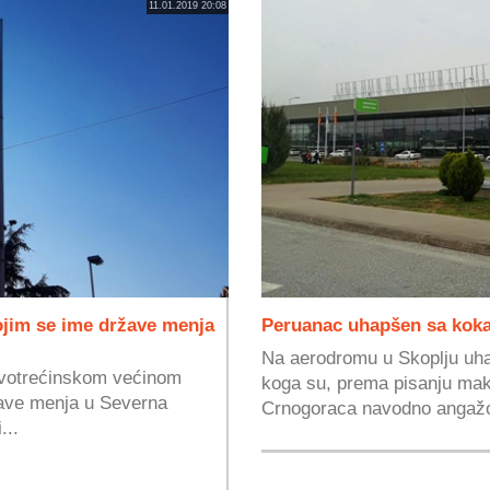
11.01.2019 20:08
jim se ime države menja
Peruanac uhapšen sa kok
Na aerodromu u Skoplju uha
dvotrećinskom većinom
koga su, prema pisanju mak
ave menja u Severna
Crnogoraca navodno angažov
...