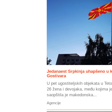
Jedanaest Srpkinja uhapšeno u 
Gostivara
U pet ugostiteljskih objekata u Tet
26 žena i devojaka, među kojima je 
saopštila je makedonska...
Agencije