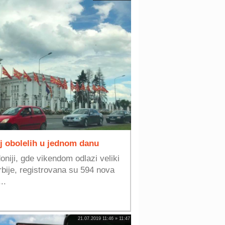
j obolelih u jednom danu
iji, gde vikendom odlazi veliki
rbije, registrovana su 594 nova
..
21.07.2019 11:46 » 11:47