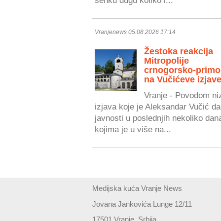
senku dugu koliko i...
Vranjenews 05.08.2026 17:14
Žestoka reakcija
Mitropolije
crnogorsko-primo
na Vučićeve izjave
Vranje - Povodom ni
izjava koje je Aleksandar Vučić da
javnosti u poslednjih nekoliko dan
kojima je u više na...
Medijska kuća Vranje News
Jovana Jankovića Lunge 12/11
17501 Vranje, Srbija