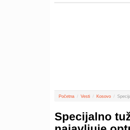
Početna
Vesti
Kosovo
Specij
Specijalno tu
najavljuje op