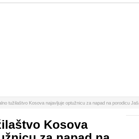
alno tužilaštvo Kosova najavljuje optužnicu za napad na porodicu Jaš
žilaštvo Kosova
tužnicu za napad na