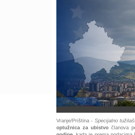
Vranje/Priština -
Specijalno tužila
optužnica za ubistvo
članova p
godine
, kada je prema podacima k