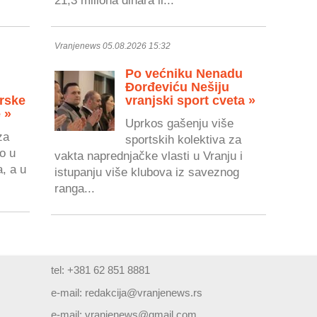
21,3 miliona dinara il...
Vranjenews 05.08.2026 15:32
Po većniku Nenadu
Đorđeviću Nešiju
rske
vranjski sport cveta »
 »
Uprkos gašenju više
za
sportskih kolektiva za
o u
vakta naprednjačke vlasti u Vranju i
a, a u
istupanju više klubova iz saveznog
ranga...
tel: +381 62 851 8881
e-mail:
redakcija@vranjenews.rs
e-mail:
vranjenews@gmail.com