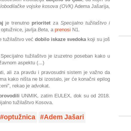
lobodilačke vojske kosova (OVK)
Adema Jašarija,
čaj
je trenutno
prioritet
za
Specijalno tužilaštvo i
optužnice, javlja
Beta
, a
prenosi
N1.
e tužilaštvo već
dobilo iskaze svedoka
koji su još
 Specijalno tužilaštvo je izuzetno poseban kako u
žavnom aspektu (...)
ti, ali za pravdu i pravosudni sistem je važno da
ma kako ništa ne bi izostalo, jer će konačni epilog
eni", rekao je advokat.
provodili
UNMIK, zatim EULEX, dok su od 2018.
jalno tužilaštvo Kosova.
optužnica
Adem Jašari