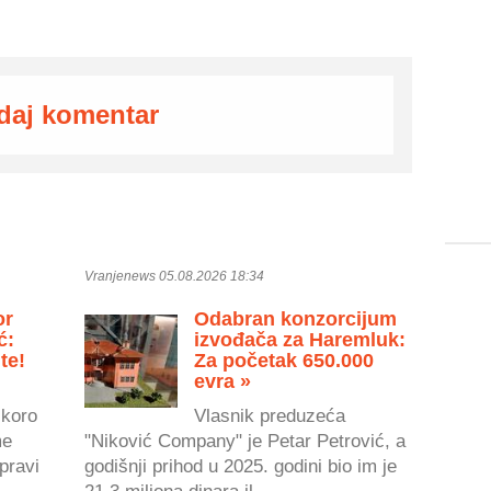
daj komentar
Vranjenews 05.08.2026 18:34
or
Odabran konzorcijum
ć:
izvođača za Haremluk:
te!
Za početak 650.000
evra »
skoro
Vlasnik preduzeća
me
"Niković Company" je Petar Petrović, a
pravi
godišnji prihod u 2025. godini bio im je