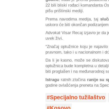
22 bili bliski rođaci komandanta
Os
pišu prištinski mediji.
Prema navodima medija, taj
slu
uskoro će biti okončan podizanjem 
Advokat Visar Recaj izjavio je da j
uvek živi.
"Značaj optužnice koju je najavilo
pravnom, tako i u nacionalnom i dr
Da li je kasno, može se diskutova
optužnica bude kompletna u detalji
biti proglašen i na međunarodnoj sc
Istragu
ratnih zločina
ranije su s
godine ovlašćenja preneta na Speci
Specijalno tužilaštvo
Kosovo