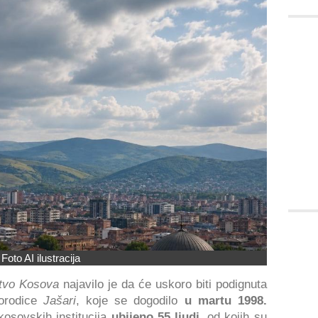
Foto AI ilustracija
štvo Kosova
najavilo je da će uskoro biti podignuta
orodice
Jašari
, koje se dogodilo
u martu 1998.
osovskih institucija
ubijeno 55 ljudi
, od kojih su