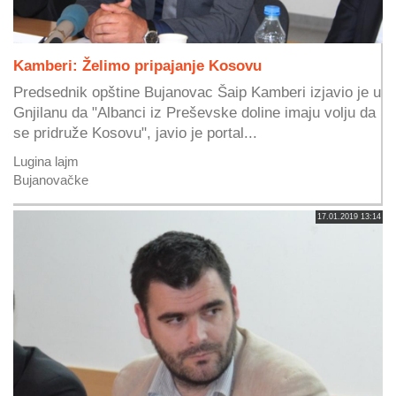
Kamberi: Želimo pripajanje Kosovu
Predsednik opštine Bujanovac Šaip Kamberi izjavio je u
Gnjilanu da "Albanci iz Preševske doline imaju volju da
se pridruže Kosovu", javio je portal...
Lugina lajm
Bujanovačke
17.01.2019 13:14