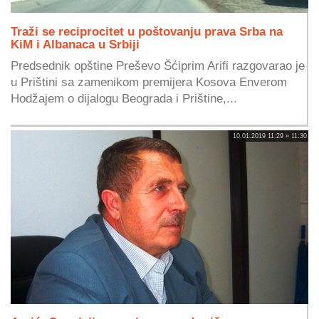
Traži se reciprocitet u poštovanju prava Srba na
KiM i Albanaca u Srbiji
Predsednik opštine Preševo Šćiprim Arifi razgovarao je
u Prištini sa zamenikom premijera Kosova Enverom
Hodžajem o dijalogu Beograda i Prištine,...
10.01.2019 11:29 » 11:30