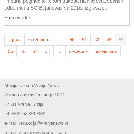
Prištini, poginuo je tokom sukoba na Kosovu.Albanski
odbornici u SO Bujanovac su 2016. izglasali...
Bujanovačke
« prva
‹ prethodna
…
50
51
52
53
54
55
56
57
58
…
sledeća ›
poslednja »
Medijska kuća Vranje News
Jovana Jankovića Lunge 12/11
17501 Vranje, Srbija
tel: +381 62 851 8881
e-mail:
redakcija@vranjenews.rs
e-mail:
vranjenews@gmail.com