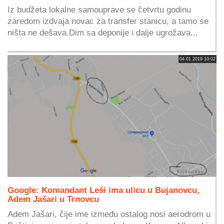
Iz budžeta lokalne samouprave se četvrtu godinu
zaredom izdvaja novac za transfer stanicu, a tamo se
ništa ne dešava.Dim sa deponije i dalje ugrožava...
04.01.2019 10:02
Google: Komandant Leši ima ulicu u Bujanovcu,
Adem Jašari u Trnovcu
Adem Jašari, čije ime između ostalog nosi aerodrom u