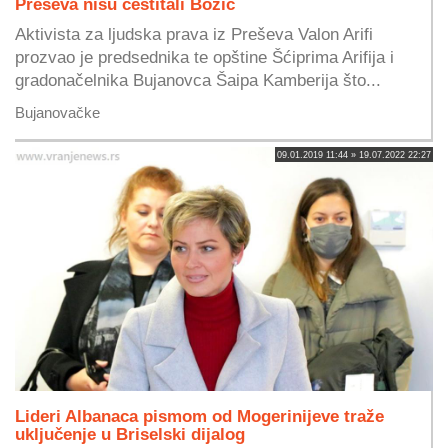
Preševa nisu čestitali Božić
Aktivista za ljudska prava iz Preševa Valon Arifi
prozvao je predsednika te opštine Šćiprima Arifija i
gradonačelnika Bujanovca Šaipa Kamberija što...
Bujanovačke
09.01.2019 11:44 » 19.07.2022 22:27
Lideri Albanaca pismom od Mogerinijeve traže
uključenje u Briselski dijalog