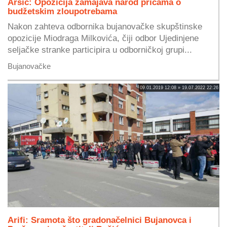
Arsić: Opozicija zamajava narod pričama o
budžetskim zloupotrebama
Nakon zahteva odbornika bujanovačke skupštinske
opozicije Miodraga Milkovića, čiji odbor Ujedinjene
seljačke stranke participira u odborničkoj grupi...
Bujanovačke
09.01.2019 12:08 » 19.07.2022 22:26
Arifi: Sramota što gradonačelnici Bujanovca i