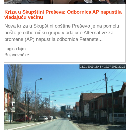
Kriza u Skupštini Preševa: Odbornica AP napustila
vladajuću većinu
Nova kriza u Skupštini opštine Preševo je na pomolu
pošto je odborničku grupu vladajuće Alternative za
promene (AP) napustila odbornica Fetanete...
Lugina lajm
Bujanovačke
13.01.2019 13:43 » 19.07.2022 22:26