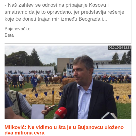
- Naš zahtev se odnosi na pripajanje Kosovu i
smatramo da je to opravdano, jer predstavlja rešenje
koje će doneti trajan mir između Beograda i...
Bujanovačke
Beta
06.01.2019 12:33
Milković: Ne vidimo u šta je u Bujanovcu uloženo
dva miliona evra