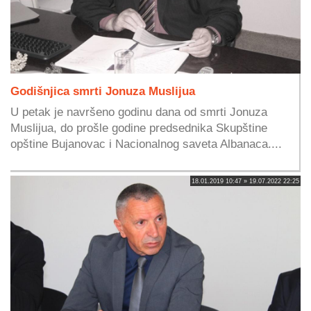
Godišnjica smrti Jonuza Muslijua
U petak je navršeno godinu dana od smrti Jonuza
Muslijua, do prošle godine predsednika Skupštine
opštine Bujanovac i Nacionalnog saveta Albanaca....
18.01.2019 10:47 » 19.07.2022 22:25