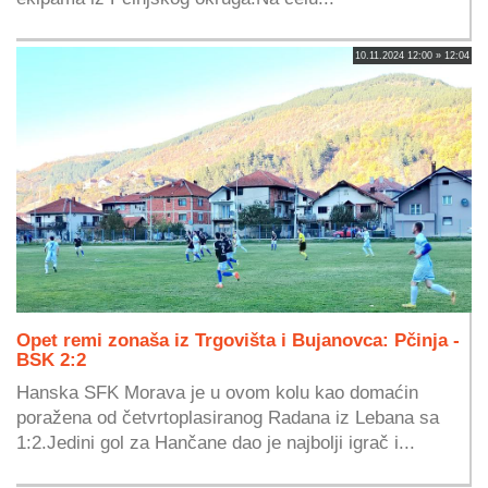
10.11.2024 12:00 » 12:04
Opet remi zonaša iz Trgovišta i Bujanovca: Pčinja -
BSK 2:2
Hanska SFK Morava je u ovom kolu kao domaćin
poražena od četvrtoplasiranog Radana iz Lebana sa
1:2.Jedini gol za Hančane dao je najbolji igrač i...