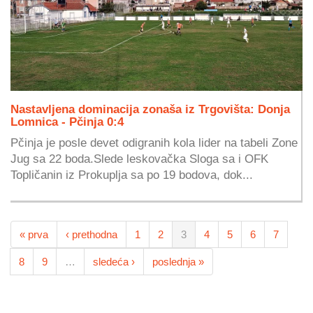
Nastavljena dominacija zonaša iz Trgovišta: Donja
Lomnica - Pčinja 0:4
Pčinja je posle devet odigranih kola lider na tabeli Zone
Jug sa 22 boda.Slede leskovačka Sloga sa i OFK
Topličanin iz Prokuplja sa po 19 bodova, dok...
« prva
‹ prethodna
1
2
3
4
5
6
7
8
9
…
sledeća ›
poslednja »