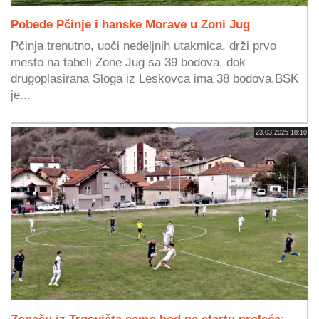
Pobede Pčinje i hanske Morave u Zoni Jug
Pčinja trenutno, uoči nedeljnih utakmica, drži prvo
mesto na tabeli Zone Jug sa 39 bodova, dok
drugoplasirana Sloga iz Leskovca ima 38 bodova.BSK
je...
23.03.2025 18:10
Zonašu iz Trgovišta samo bod na startu proleća: