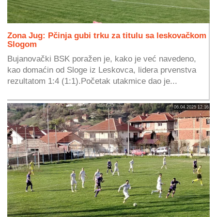
Zona Jug: Pčinja gubi trku za titulu sa leskovačkom
Slogom
Bujanovački BSK poražen je, kako je već navedeno,
kao domaćin od Sloge iz Leskovca, lidera prvenstva
rezultatom 1:4 (1:1).Početak utakmice dao je...
06.04.2025 12:16