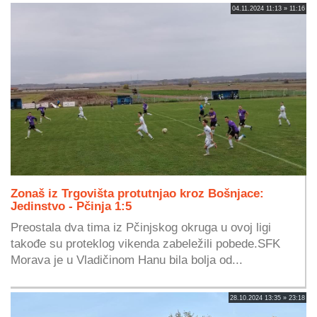
04.11.2024 11:13 » 11:16
Zonaš iz Trgovišta protutnjao kroz Bošnjace:
Jedinstvo - Pčinja 1:5
Preostala dva tima iz Pčinjskog okruga u ovoj ligi
takođe su proteklog vikenda zabeležili pobede.SFK
Morava je u Vladičinom Hanu bila bolja od...
28.10.2024 13:35 » 23:18