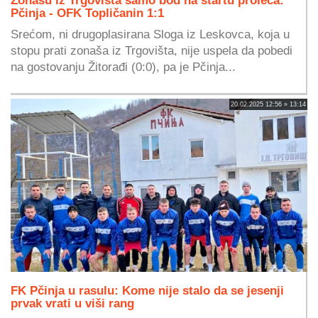
Pčinja - OFK Topličanin 1:1
Srećom, ni drugoplasirana Sloga iz Leskovca, koja u
stopu prati zonaša iz Trgovišta, nije uspela da pobedi
na gostovanju Žitorađi (0:0), pa je Pčinja...
20.02.2025 12:56 » 13:14
FK Pčinja u rasulu: Kome nije stalo da se jesenji
prvak vrati u viši rang