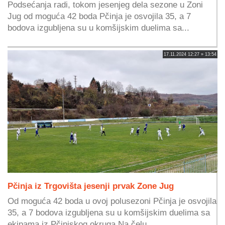
Podsećanja radi, tokom jesenjeg dela sezone u Zoni
Jug od moguća 42 boda Pčinja je osvojila 35, a 7
bodova izgubljena su u komšijskim duelima sa...
17.11.2024 12:27 » 13:54
Pčinja iz Trgovišta jesenji prvak Zone Jug
Od moguća 42 boda u ovoj polusezoni Pčinja je osvojila
35, a 7 bodova izgubljena su u komšijskim duelima sa
ekipama iz Pčinjskog okruga.Na čelu...