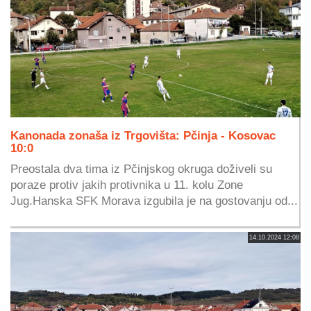
Kanonada zonaša iz Trgovišta: Pčinja - Kosovac
10:0
Preostala dva tima iz Pčinjskog okruga doživeli su
poraze protiv jakih protivnika u 11. kolu Zone
Jug.Hanska SFK Morava izgubila je na gostovanju od...
14.10.2024 12:08