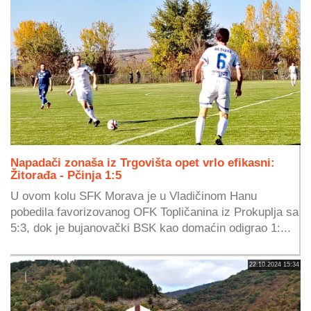
Napadači zonaša iz Trgovišta opet vrlo efikasni:
Žitorađa - Pčinja 1:5
U ovom kolu SFK Morava je u Vladičinom Hanu
pobedila favorizovanog OFK Topličanina iz Prokuplja sa
5:3, dok je bujanovački BSK kao domaćin odigrao 1:...
22.10.2024 15:34