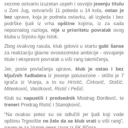
sezone ostvario izuzetan uspeh i osvojio
jesenju titulu
u Zoni Jug, ostvarivši 11 pobeda u 14 kola,
ostao je
bez
uprave, koja je podnela ostavku, ali izgleda i bez
podrške ljudi iz vrha
opštine
kojima, iz za sada
nepoznatog razloga,
nije u prioritetu povratak
ovog
kluba u
Srpsku ligu Istok
.
Zbog ovakvog rasula, klub gotovo u startu
gubi šanse
za realizaciju glavne ovosezonske ambicije - osvajanje
titule i ekspresni povratak u viši rang takmičenja.
Jer, posle povlačenja uprave,
klub je ostao i bez
ključnih fudbalera
iz jesenje polusezone - otišlo je 7
igrača iz Vranja, a to su
Hristić, Ćirković, Stošić,
Milenković, Vasilković, Ristić i Pešić
.
Klub su
napustili i predsednik
Miodrag Đorđević, te
treneri
Predrag Ristić i Stanojković.
"Na ovakav potez su se odlučili jer ljudi koji vode
opštinu Trgovište
ne žele da se klub vrati
u viši rang",
naveo je za
Vranje news
izvor iz FK Pčinja.