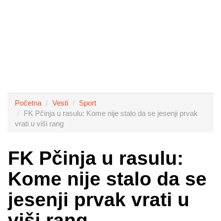
Početna
Vesti
Sport
FK Pčinja u rasulu: Kome nije stalo da se jesenji prvak
vrati u viši rang
FK Pčinja u rasulu:
Kome nije stalo da se
jesenji prvak vrati u
viši rang