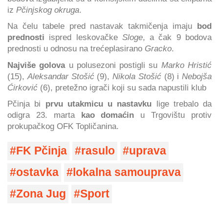
iz
Pčinjskog okruga
.
Na čelu tabele pred nastavak takmičenja imaju
bod
prednosti
ispred leskovačke
Sloge
, a čak 9 bodova
prednosti u odnosu na trećeplasirano
Gracko
.
Najviše golova
u polusezoni postigli su
Marko Hristić
(15),
Aleksandar Stošić
(9),
Nikola Stošić
(8) i
Nebojša
Ćirković
(6), pretežno igrači koji su sada napustili klub
Pčinja bi
prvu utakmicu u nastavku
lige trebalo da
odigra 23. marta
kao domaćin
u Trgovištu protiv
prokupačkog OFK Topličanina.
FK Pčinja
rasulo
uprava
ostavka
lokalna samouprava
Zona Jug
Sport