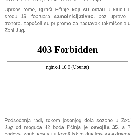
Uprkos tome,
igrači
Pčinje
koji su ostali
u klubu u
sredu 19. februara
samoinicijativno
, bez uprave i
trenera, započeli su pripreme za nastavak takmičenja u
Zoni Jug.
Podsećanja radi, tokom jesenjeg dela sezone u
Zoni
Jug
od moguća 42 boda Pčinja je
osvojila 35
, a 7
bodova izgubljena su u komšijskim duelima sa ekipama