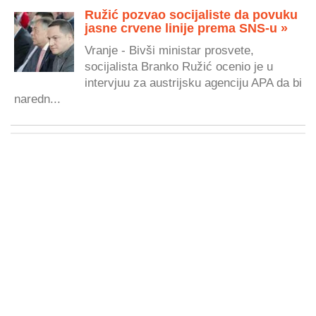
Ružić pozvao socijaliste da povuku
jasne crvene linije prema SNS-u »
Vranje - Bivši ministar prosvete,
socijalista Branko Ružić ocenio je u
intervjuu za austrijsku agenciju APA da bi
naredn...