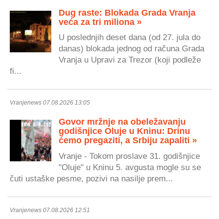
Dug raste: Blokada Grada Vranja
veća za tri miliona »
U poslednjih deset dana (od 27. jula do
danas) blokada jednog od računa Grada
Vranja u Upravi za Trezor (koji podleže
fi...
Vranjenews 07.08.2026 13:05
Govor mržnje na obeležavanju
godišnjice Oluje u Kninu: Drinu
ćemo pregaziti, a Srbiju zapaliti »
Vranje - Tokom proslave 31. godišnjice
"Oluje" u Kninu 5. avgusta mogle su se
čuti ustaške pesme, pozivi na nasilje prem...
Vranjenews 07.08.2026 12:51