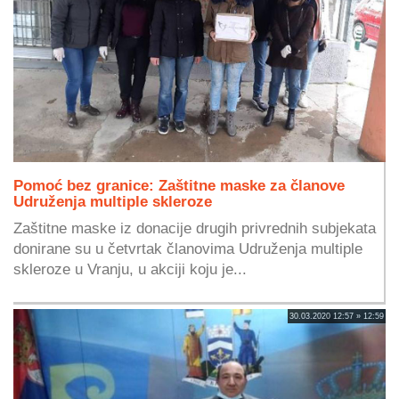
Pomoć bez granice: Zaštitne maske za članove
Udruženja multiple skleroze
Zaštitne maske iz donacije drugih privrednih subjekata
donirane su u četvrtak članovima Udruženja multiple
skleroze u Vranju, u akciji koju je...
30.03.2020 12:57 » 12:59