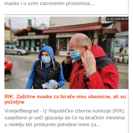
maske i u svim zatvorenim prostorima,...
21.06.2020 08:00
RIK: Zaštitne maske za birače nisu obavezne, ali su
poželjne
Vranje/Beograd - Iz Republičke izborne komisije (RIK)
saopšteno je uoči glasanja da će na biračkim mestima
u nedelju biti preduzete potrebne mere za...