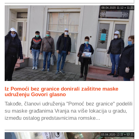
09.04.2020 11:12 » 11:21
Iz Pomoći bez granice donirali zaštitne maske
udruženju Govori glasno
Takođe, članovi udruženja "Pomoć bez granice" podelili
su maske građanima Vranja na više lokacija u gradu,
između ostalog predstavnicima romske...
03.04.2020 12:11 » 12:21