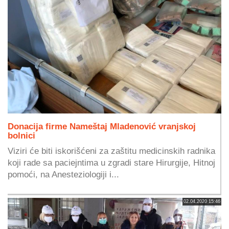
Donacija firme Nameštaj Mladenović vranjskoj
bolnici
Viziri će biti iskorišćeni za zaštitu medicinskih radnika
koji rade sa paciejntima u zgradi stare Hirurgije, Hitnoj
pomoći, na Anesteziologiji i...
02.04.2020 15:46