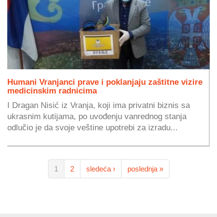
Humani Vranjanci prave i poklanjaju zaštitne vizire
medicinskim radnicima
I Dragan Nisić iz Vranja, koji ima privatni biznis sa
ukrasnim kutijama, po uvođenju vanrednog stanja
odlučio je da svoje veštine upotrebi za izradu...
1
2
sledeća ›
poslednja »