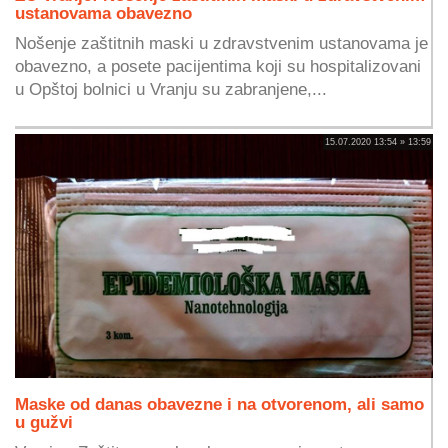
ustanovama obavezno
Nošenje zaštitnih maski u zdravstvenim ustanovama je
obavezno, a posete pacijentima koji su hospitalizovani
u Opštoj bolnici u Vranju su zabranjene,...
15.07.2020 13:54 » 13:59
Maske od danas obavezne i na otvorenom, ali samo
u gužvi