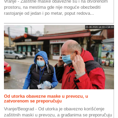
Vranje - Zaštitne maske obavezne su i na otvorenom
prostoru, na mestima gde nije moguće obezbediti
rastojanje od jedan i po metar, poput redova...
23.06.2020 14:33 » 14:33
Od utorka obavezne maske u prevozu, u
zatvorenom se preporučuju
Vranje/Beograd - Od utorka je obavezno korišćenje
zaštitnih maski u prevozu, a građanima se preporučuju