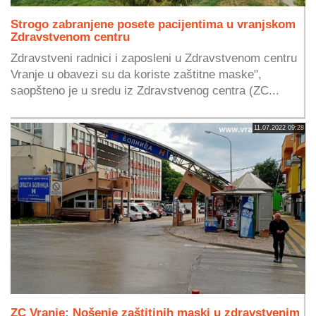
Strogo zabranjene posete pacijentima u vranjskom
Zdravstvenom centru
Zdravstveni radnici i zaposleni u Zdravstvenom centru
Vranje u obavezi su da koriste zaštitne maske",
saopšteno je u sredu iz Zdravstvenog centra (ZC...
11.07.2022 09:28
ZC Vranje: Nošenje zaštitinih maski u zdravstvenim