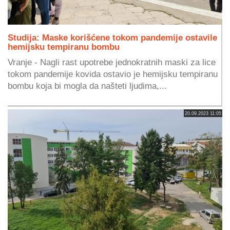
Studija: Maske korišćene tokom pandemije ostavile
hemijsku tempiranu bombu
Vranje - Nagli rast upotrebe jednokratnih maski za lice
tokom pandemije kovida ostavio je hemijsku tempiranu
bombu koja bi mogla da našteti ljudima,...
20.09.2023 11:05