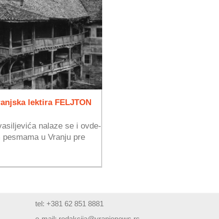
vranjska lektira FELJTON
siljevića nalaze se i ovde-
m pesmama u Vranju pre
tel: +381 62 851 8881
e-mail:
redakcija@vranjenews.rs