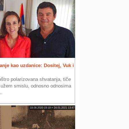
sanje kao uzdanice: Dositej, Vuk i
oštro polarizovana shvatanja, tiče
u užem smislu, odnosno odnosima
..
19.08.2020 19:10 » 24.01.2021 13:47