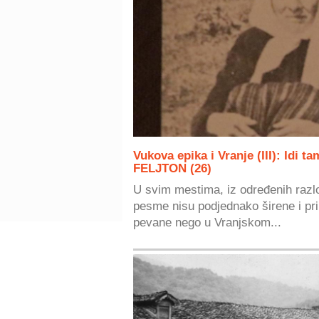
Vukova epika i Vranje (III): Idi 
FELJTON (26)
U svim mestima, iz određenih raz
pesme nisu podjednako širene i pri
pevane nego u Vranjskom...