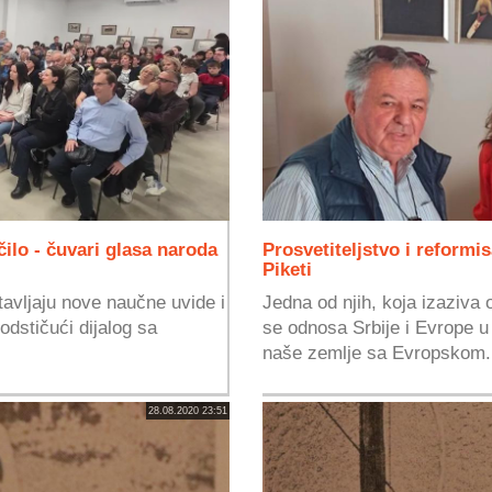
čilo - čuvari glasa naroda
Prosvetiteljstvo i reformi
Piketi
tavljaju nove naučne uvide i
Jedna od njih, koja izaziva 
odstičući dijalog sa
se odnosa Srbije i Evrope 
naše zemlje sa Evropskom.
28.08.2020 23:51