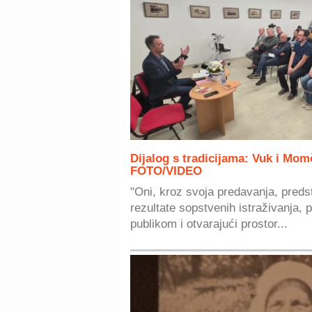
Dijalog s tradicijama: Vuk i Mom
FOTO/VIDEO
"Oni, kroz svoja predavanja, preds
rezultate sopstvenih istraživanja, p
publikom i otvarajući prostor...