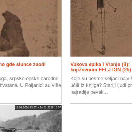
tamo gde slunce zaodi
Vukova epika i Vranje (II)
književnom FELJTON (25)
loga, srpske epske narodne
Koje su pesme seljaci najviš
hvatane. U Poljanici su više
učili iz knjiga? Stariji ljudi 
najradije pevali...
12.08.2020 23:57 » 24.01.2021 15:07