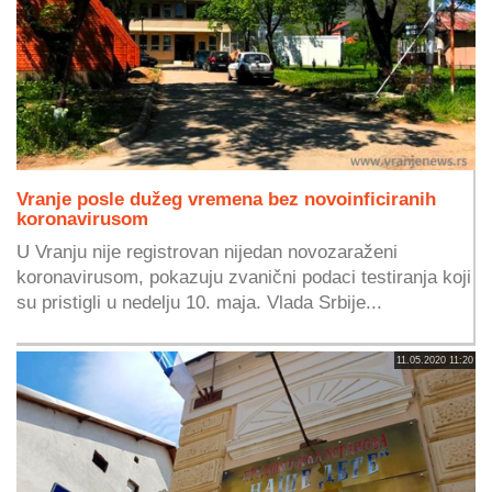
Vranje posle dužeg vremena bez novoinficiranih
koronavirusom
U Vranju nije registrovan nijedan novozaraženi
koronavirusom, pokazuju zvanični podaci testiranja koji
su pristigli u nedelju 10. maja. Vlada Srbije...
11.05.2020 11:20