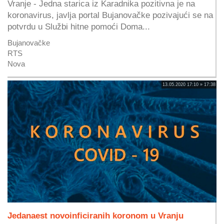
Vranje - Jedna starica iz Karadnika pozitivna je na
koronavirus, javlja portal Bujanovačke pozivajući se na
potvrdu u Službi hitne pomoći Doma...
Bujanovačke
RTS
Nova
13.05.2020 17:10 » 17:38
Jedanaest novoinficiranih koronom u Vranju