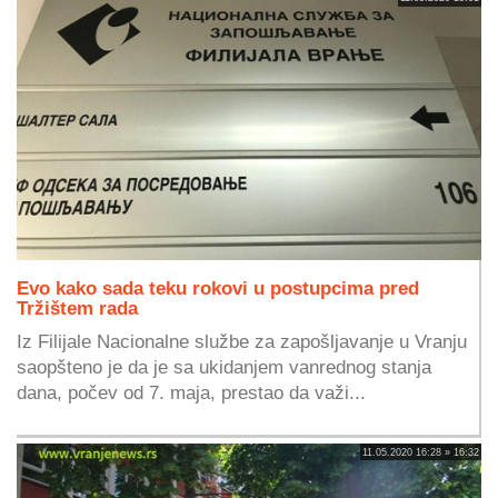
Evo kako sada teku rokovi u postupcima pred
Tržištem rada
Iz Filijale Nacionalne službe za zapošljavanje u Vranju
saopšteno je da je sa ukidanjem vanrednog stanja
dana, počev od 7. maja, prestao da važi...
11.05.2020 16:28 » 16:32