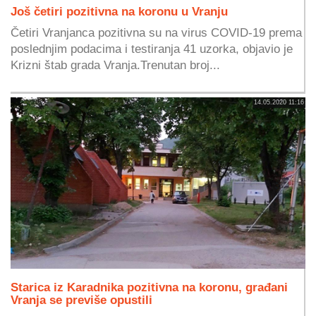
Još četiri pozitivna na koronu u Vranju
Četiri Vranjanca pozitivna su na virus COVID-19 prema
poslednjim podacima i testiranja 41 uzorka, objavio je
Krizni štab grada Vranja.Trenutan broj...
14.05.2020 11:16
Starica iz Karadnika pozitivna na koronu, građani
Vranja se previše opustili