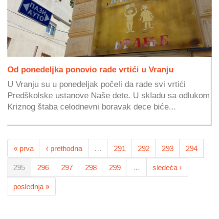
Od ponedeljka ponovio rade vrtići u Vranju
U Vranju su u ponedeljak počeli da rade svi vrtići
Predškolske ustanove Naše dete. U skladu sa odlukom
Kriznog štaba celodnevni boravak dece biće...
« prva
‹ prethodna
…
291
292
293
294
295
296
297
298
299
…
sledeća ›
poslednja »