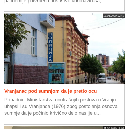
pandemije potvrđeno prisustvo koronavirusa,...
13.05.2020 12:49
Vranjanac pod sumnjom da je pretio ocu
Pripadnici Ministarstva unutrašnjih poslova u Vranju
uhapsili su Vranjanca (1976) zbog postojanja osnova
sumnje da je počinio krivično delo nasilje u...
11.05.2020 19:01