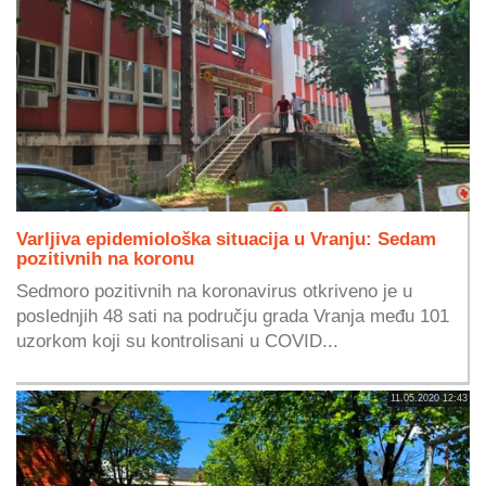
Varljiva epidemiološka situacija u Vranju: Sedam
pozitivnih na koronu
Sedmoro pozitivnih na koronavirus otkriveno je u
poslednjih 48 sati na području grada Vranja među 101
uzorkom koji su kontrolisani u COVID...
11.05.2020 12:43