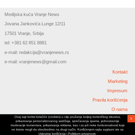
Medijska kuća Vranje News
Jovana Jankovića Lunge 12/11
17501 Vranje, Srbija
tel: +381 62 851 8881
e-mail:
redakcija@vranjenews.rs
e-mail:
vranjenews@gmail.com
Kontakt
Marketing
Impresum
Pravila korišćenja
O nama
Ovaj sajt koristi kolačiće (cookies) u cilju pružanja boljeg korisničkog iskustva,
X
Copyright © 2026 Vranjenews
prikazivanja personalizovanog sadržaja, sprečavanja spama, jednostavnije
All rights reserved
moderacije komentara, prikazivanja reklama, kao i za još neke funkcionalnosti koje
ne bismo mogli da obezbedimo na drugi način. Korišćenjem sajta saglasni ste sa
www.vranjenews.rs
Uslovima korišćenja i Politikom privatnosti.