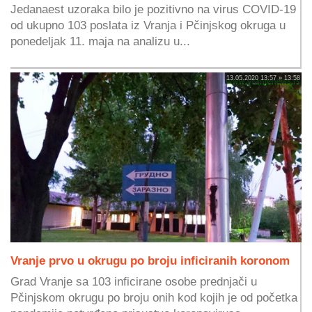
Jedanaest uzoraka bilo je pozitivno na virus COVID-19
od ukupno 103 poslata iz Vranja i Pčinjskog okruga u
ponedeljak 11. maja na analizu u...
13.05.2020 13:57 » 13:58
Vranje prvo u okrugu po broju inficiranih koronom
Grad Vranje sa 103 inficirane osobe prednjači u
Pčinjskom okrugu po broju onih kod kojih je od početka