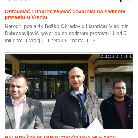
Obradović i Dobrosavljević govornici na sedmom
protestu u Vranju
Narodni poslanik Boško Obradović i istoričar Vladimir
Dobrosavljević govoriće na sedmom protestu "1 od 5
miliona" u Vranju, u petak 8. marta u 18...
15.11.2018 12:49 » 14:32
NS: Krivične prijave protiv članova SNS zbog