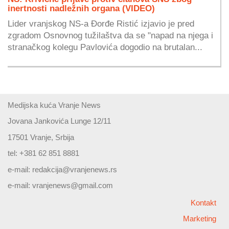
inertnosti nadležnih organa (VIDEO)
Lider vranjskog NS-a Đorđe Ristić izjavio je pred
zgradom Osnovnog tužilaštva da se "napad na njega i
stranačkog kolegu Pavlovića dogodio na brutalan...
Medijska kuća Vranje News
Jovana Jankovića Lunge 12/11
17501 Vranje, Srbija
tel: +381 62 851 8881
e-mail:
redakcija@vranjenews.rs
e-mail:
vranjenews@gmail.com
Kontakt
Marketing