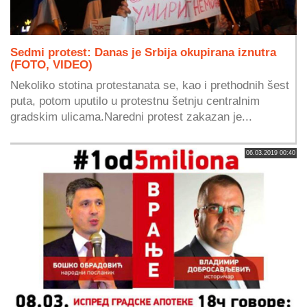
Sedmi protest: Danas je Srbija okupirana iznutra
(FOTO, VIDEO)
Nekoliko stotina protestanata se, kao i prethodnih šest
puta, potom uputilo u protestnu šetnju centralnim
gradskim ulicama.Naredni protest zakazan je...
06.03.2019 00:40