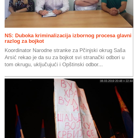
NS: Duboka kriminalizacija izbornog procesa glavni
razlog za bojkot
Koordinator Narodne stranke za Pčinjski okrug Saša
Arsić rekao je da su za bojkot svi stranački odbori u
tom okrugu, uključujući i Opštinski odbor...
08.03.2019 20:48 » 22:44