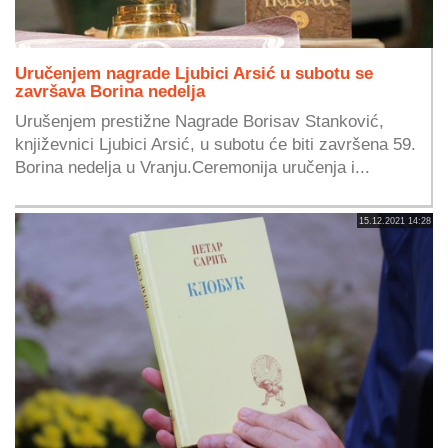
Uručenjem nagrade Ljubici Arsić u subotu se
završava Borina nedelja
Urušenjem prestižne Nagrade Borisav Stanković,
književnici Ljubici Arsić, u subotu će biti završena 59.
Borina nedelja u Vranju.Ceremonija uručenja i...
15.12.2021 14:28