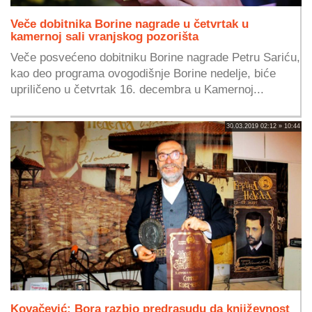
Veče dobitnika Borine nagrade u četvrtak u
kamernoj sali vranjskog pozorišta
Veče posvećeno dobitniku Borine nagrade Petru Sariću,
kao deo programa ovogodišnje Borine nedelje, biće
upriličeno u četvrtak 16. decembra u Kamernoj...
30.03.2019 02:12 » 10:44
Kovačević: Bora razbio predrasudu da književnost