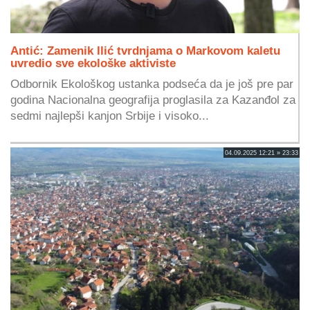
Antić: Zamenik Ilić tvrdnjama o Markovom kaletu
uvredio sve ekološke aktiviste
Odbornik Ekološkog ustanka podseća da je još pre par
godina Nacionalna geografija proglasila za Kazanđol za
sedmi najlepši kanjon Srbije i visoko...
04.09.2025 12:21 » 23:33