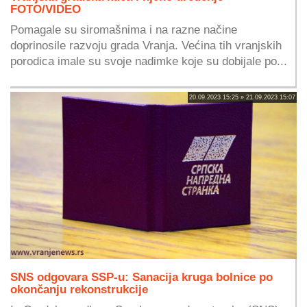
FOTO/VIDEO
Pomagale su siromašnima i na razne načine
doprinosile razvoju grada Vranja. Većina tih vranjskih
porodica imale su svoje nadimke koje su dobijale po...
20.09.2023 15:25 » 21.09.2023 15:07
SNS odgovara SSP-u: Sanacija kruga bolnice po
okončanju rekonstrukcije