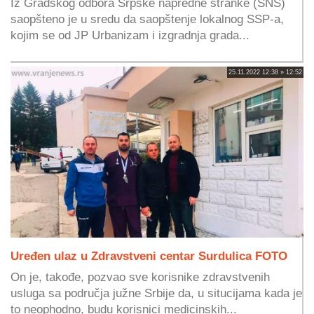
Iz Gradskog odbora Srpske napredne stranke (SNS)
saopšteno je u sredu da saopštenje lokalnog SSP-a,
kojim se od JP Urbanizam i izgradnja grada...
25.11.2022 12:38 » 12:52
Uređen ulaz u Zdravstveni centar Surdulica FOTO
On je, takođe, pozvao sve korisnike zdravstvenih
usluga sa područja južne Srbije da, u situcijama kada je
to neophodno, budu korisnici medicinskih...