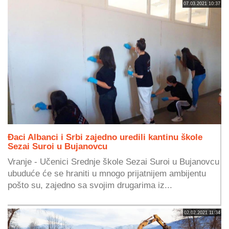
07.03.2021 10:37
Đaci Albanci i Srbi zajedno uredili kantinu škole
Sezai Suroi u Bujanovcu
Vranje - Učenici Srednje škole Sezai Suroi u Bujanovcu
ubuduće će se hraniti u mnogo prijatnijem ambijentu
pošto su, zajedno sa svojim drugarima iz...
02.02.2021 11:34