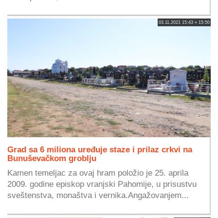
03.11.2021 15:43 » 15:50
Grad sa 6 miliona uređuje staze i prilaz crkvi na
Bunuševačkom groblju
Kamen temeljac za ovaj hram položio je 25. aprila
2009. godine episkop vranjski Pahomije, u prisustvu
sveštenstva, monaštva i vernika.Angažovanjem...