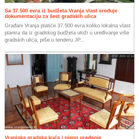
Sa 37.500 evra iz budžeta Vranja vlast sređuje
dokumentaciju za šest gradskih ulica
Građani Vranja platiće 37.500 evra koliko lokalna vlast
planira da iz gradskog budžeta uloži u uređivanje više
gradskih ulica, piše u tenderu JP...
07.07.2024 12:14
Vranjska gradska kuća i njeno uređenje