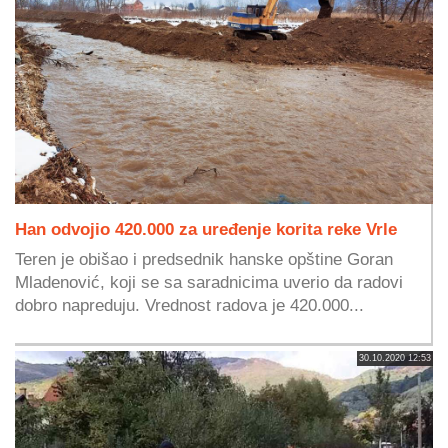
Han odvojio 420.000 za uređenje korita reke Vrle
Teren je obišao i predsednik hanske opštine Goran
Mladenović, koji se sa saradnicima uverio da radovi
dobro napreduju. Vrednost radova je 420.000...
30.10.2020 12:53