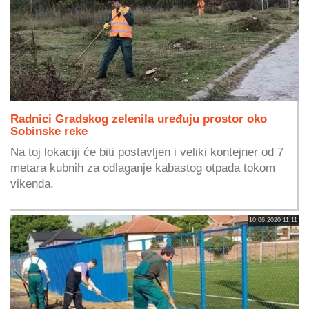
Radnici Gradskog zelenila uređuju prostor oko
Sobinske reke
Na toj lokaciji će biti postavljen i veliki kontejner od 7
metara kubnih za odlaganje kabastog otpada tokom
vikenda.
10.06.2020 11:11