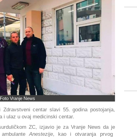
Foto Vranje News
i Zdravstveni centar slavi 55. godina postojanja,
a i ulaz u ovaj medicinski centar.
surduličkom ZC, izjavio je za Vranje News da je
i ambulante
Anestezije
, kao i otvaranja prvog