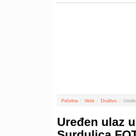
Početna
Vesti
Društvo
Uređen
Uređen ulaz u
Surdulica FO