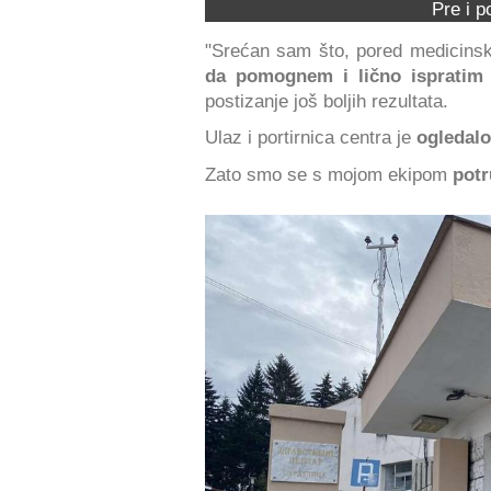
Pre i p
"Srećan sam što, pored medicins
da pomognem i lično ispratim
postizanje još boljih rezultata.
Ulaz i portirnica centra je
ogledalo
Zato smo se s mojom ekipom
potr