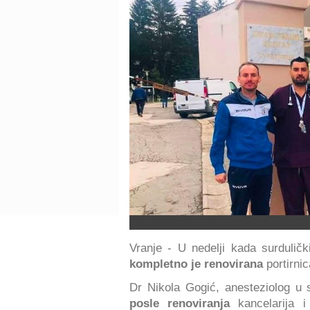
Vranje - U nedelji kada surduličk
kompletno je renovirana
portirnic
Dr Nikola Gogić, anesteziolog u 
posle renoviranja
kancelarija 