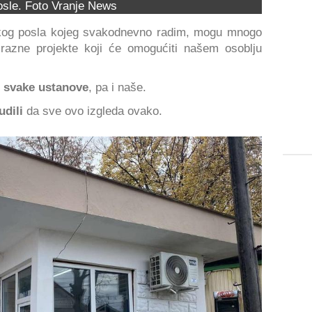
osle. Foto Vranje News
kog posla kojeg svakodnevno radim, mogu mnogo
razne projekte koji će omogućiti našem osoblju
 svake ustanove
, pa i naše.
udili
da sve ovo izgleda ovako.