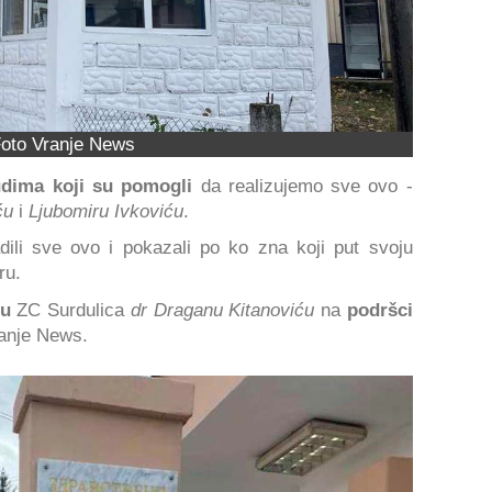
oto Vranje News
udima koji su pomogli
da realizujemo sve ovo -
ću
i
Ljubomiru Ivkoviću
.
ili sve ovo i pokazali po ko zna koji put svoju
ru.
ru
ZC Surdulica
dr Draganu Kitanoviću
na
podršci
ranje News.