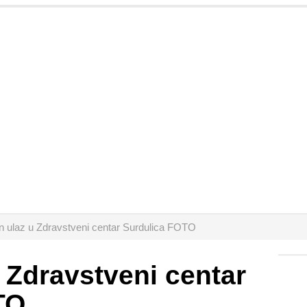
 ulaz u Zdravstveni centar Surdulica FOTO
 Zdravstveni centar
TO