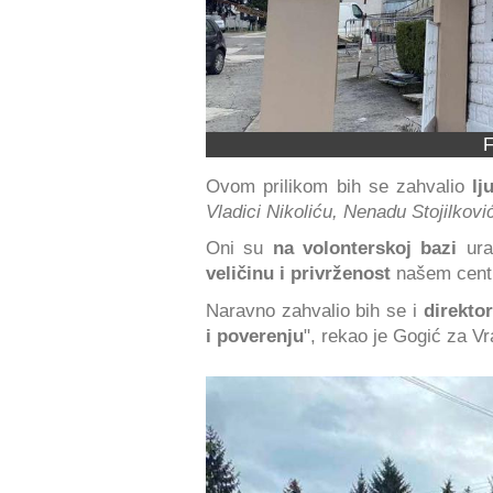
F
Ovom prilikom bih se zahvalio
lj
Vladici Nikoliću, Nenadu Stojilkovi
Oni su
na volonterskoj bazi
urad
veličinu i privrženost
našem cent
Naravno zahvalio bih se i
direkto
i poverenju
", rekao je Gogić za V