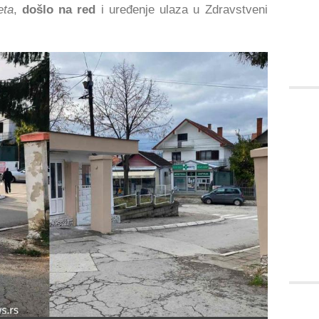
eta
,
došlo na red
i uređenje ulaza u Zdravstveni