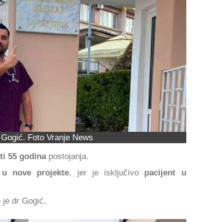
 Gogić. Foto Vranje News
ti 55 godina
postojanja.
u nove projekte
, jer je isključivo
pacijent u
o je dr Gogić.