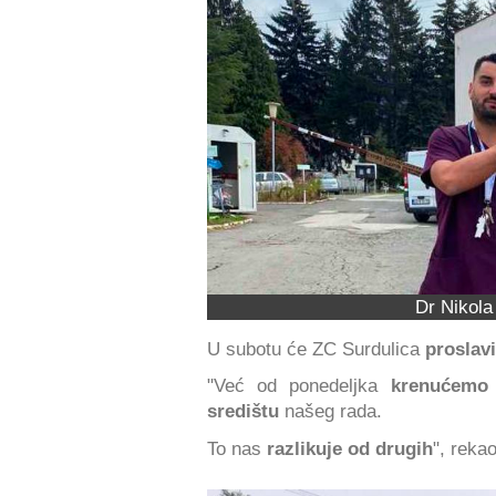
Dr Nikola
U subotu će ZC Surdulica
proslavi
"Već od ponedeljka
krenućemo 
središtu
našeg rada.
To nas
razlikuje od drugih
", reka