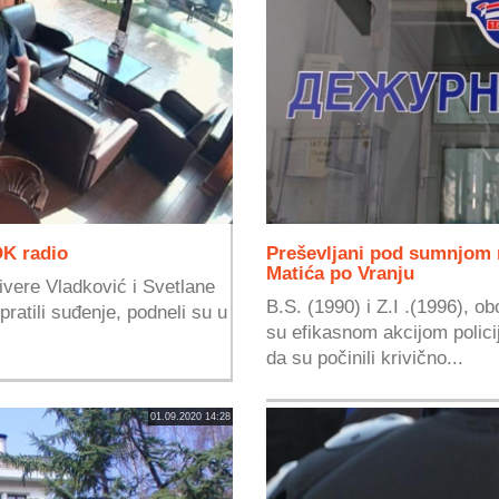
OK radio
Preševljani pod sumnjom n
Matića po Vranju
ivere Vladković i Svetlane
B.S. (1990) i Z.I .(1996), o
pratili suđenje, podneli su u
su efikasnom akcijom polic
da su počinili krivično...
01.09.2020 14:28