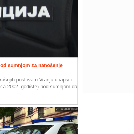
pod sumnjom za nanošenje
rašnjih poslova u Vranju uhapsili
jica 2002. godište) pod sumnjom da
.
21.06.2020 19:59