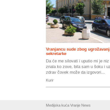
Vranjancu sude zbog ugrožavanj
sekretarke
Da će me silovati i uputio mi je n
znala ko zove, bila sam u šoku i 
zdrav čovek može da izgovori...
Kurir
Medijska kuća Vranje News