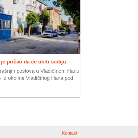
 pričao da će ubiti sudiju
trašnjih poslova u Vladičinom Hanu
 iz okoline Vladičinog Hana pod
Kontakt