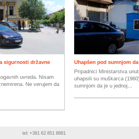
a sigurnosti državne
Uhapšen pod sumnjom da je
Pripadnici Ministarstva unu
iz ogavnih uvreda. Nisam
uhapsili su muškarca (1960)
uznemirena. Ne verujem da
sumnjom da je u jednoj...
tel: +381 62 851 8881