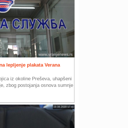
a lepljenje plakata Verana
bojica iz okoline Preševa, uhapšeni
ije, zbog postojanja osnova sumnje
19.08.2020 17:40