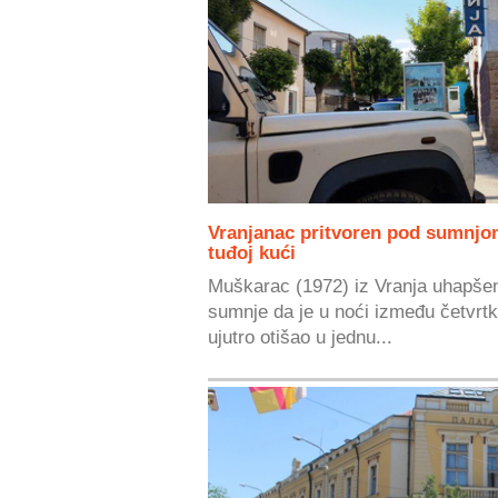
Vranjanac pritvoren pod sumnjo
tuđoj kući
Muškarac (1972) iz Vranja uhapšen
sumnje da je u noći između četvrtk
ujutro otišao u jednu...