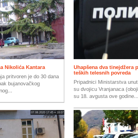
na Nikolića Kantara
Uhapšena dva tinejdžera 
teških telesnih povreda
ja pritvoren je do 30 dana
Pripadnici Ministarstva unut
upak bujanovačkog
su dvojicu Vranjanaca (obo
og...
su 18. avgusta ove godine..
07.08.2020 17:45 » 18:07