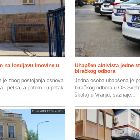
m na lomljavu imovine u
Uhapšen aktivista jedne s
biračkog odbora
 je zbog postojanja osnova
Jedna osoba uhapšena je po
a i petka, a potom i u petak
biračkog odbora u OŠ Sveto
škola) u Vranju, saznaje...
11.04.2019 12:55 » 12:57