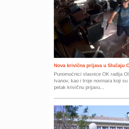
Nova krivična prijava u Slučaju 
Punomoćnici vlasnice OK radija Ol
Ivanov, kao i troje novinara koji su 
petak krivičnu prijavu...