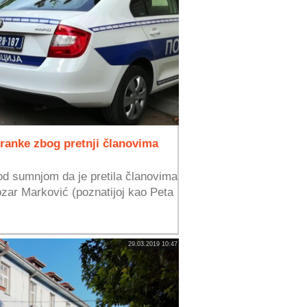
tranke zbog pretnji članovima
d sumnjom da je pretila članovima
zar Marković (poznatijoj kao Peta
29.03.2019 10:47