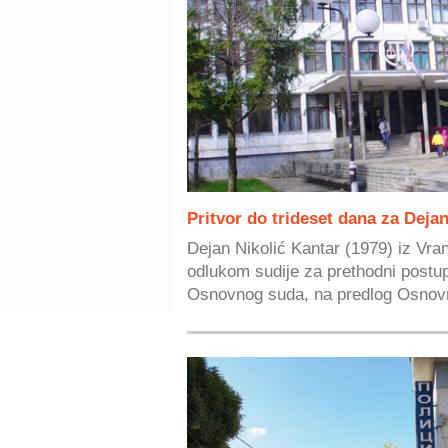
Pritvor do trideset dana za Deja
Dejan Nikolić Kantar (1979) iz Vran
odlukom sudije za prethodni post
Osnovnog suda, na predlog Osnovn