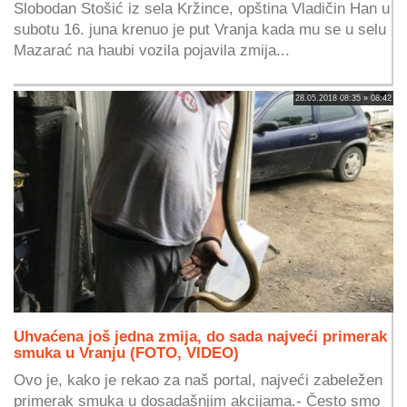
Slobodan Stošić iz sela Kržince, opština Vladičin Han u
subotu 16. juna krenuo je put Vranja kada mu se u selu
Mazarać na haubi vozila pojavila zmija...
28.05.2018 08:35 » 08:42
Uhvaćena još jedna zmija, do sada najveći primerak
smuka u Vranju (FOTO, VIDEO)
Ovo je, kako je rekao za naš portal, najveći zabeležen
primerak smuka u dosadašnjim akcijama.- Često smo