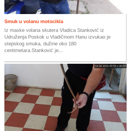
Smuk u volanu motocikla
Iz maske volana skutera Vladica Stanković iz
Udruženja Poskok u Vladičinom Hanu izvukao je
stepskog smuka, dužine oko 180
centimetara.Stanković je...
14.09.2018 00:55 » 00:55