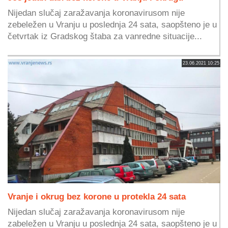
Nijedan slučaj zaražavanja koronavirusom nije
zebeležen u Vranju u poslednja 24 sata, saopšteno je u
četvrtak iz Gradskog štaba za vanredne situacije...
23.06.2021 10:25
Vranje i okrug bez korone u protekla 24 sata
Nijedan slučaj zaražavanja koronavirusom nije
zabeležen u Vranju u poslednja 24 sata, saopšteno je u