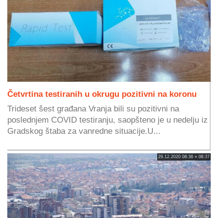
Četvrtina testiranih u okrugu pozitivni na koronu
Trideset šest građana Vranja bili su pozitivni na
poslednjem COVID testiranju, saopšteno je u nedelju iz
Gradskog štaba za vanredne situacije.U...
29.12.2020 08:36 » 08:37