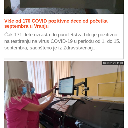
Više od 170 COVID pozitivne dece od početka
septembra u Vranju
Čak 171 dete uzrasta do punoletstva bilo je pozitivno
na testiranju na virus COVID-19 u periodu od 1. do 15.
septembra, saopšteno je iz Zdravstvenog...
18.08.2021 11:04