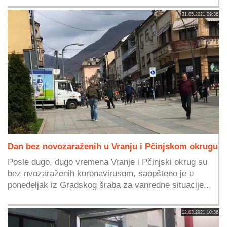
31.05.2021 09:36
Dan bez novozaraženih u Vranju i Pčinjskom okrugu
Posle dugo, dugo vremena Vranje i Pčinjski okrug su
bez nvozaraženih koronavirusom, saopšteno je u
ponedeljak iz Gradskog šraba za vanredne situacije...
12.03.2021 10:36