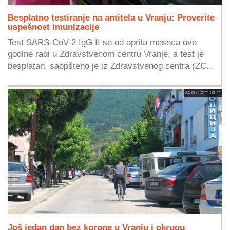
Besplatno testiranje na antitela u Vranju: Proverite
uspešnost imunizacije
Test SARS-CoV-2 IgG II se od aprila meseca ove
godine radi u Zdravstvenom centru Vranje, a test je
besplatan, saopšteno je iz Zdravstvenog centra (ZC...
24.06.2021 09:11
Još jedan dan bez korone u Vranju i okrugu