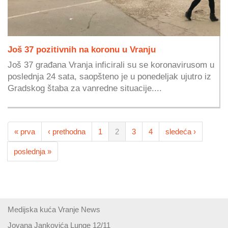
Još 37 pozitivnih na koronu u Vranju
Još 37 građana Vranja inficirali su se koronavirusom u
poslednja 24 sata, saopšteno je u ponedeljak ujutro iz
Gradskog štaba za vanredne situacije....
« prva
‹ prethodna
1
2
3
4
sledeća ›
poslednja »
Medijska kuća Vranje News
Jovana Jankovića Lunge 12/11