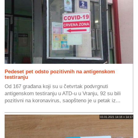
Pedeset pet odsto pozitivnih na antigenskom
testiranju
Od 167 građana koji su u četvrtak podvrgnuti
antigenskom testiranju u ATD-u u Vranju, 92 su bili
pozitivni na koronavirus, saopšteno je u petak iz...
03.01.2021 14:16 » 14:17