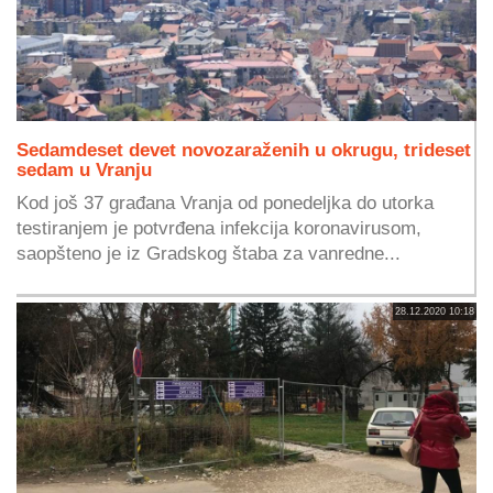
Sedamdeset devet novozaraženih u okrugu, trideset
sedam u Vranju
Kod još 37 građana Vranja od ponedeljka do utorka
testiranjem je potvrđena infekcija koronavirusom,
saopšteno je iz Gradskog štaba za vanredne...
28.12.2020 10:18