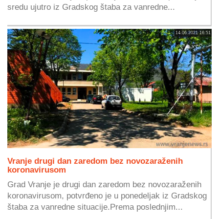
sredu ujutro iz Gradskog štaba za vanredne...
14.06.2021 16:51
Vranje drugi dan zaredom bez novozaraženih
koronavirusom
Grad Vranje je drugi dan zaredom bez novozaraženih
koronavirusom, potvrđeno je u ponedeljak iz Gradskog
štaba za vanredne situacije.Prema poslednjim...