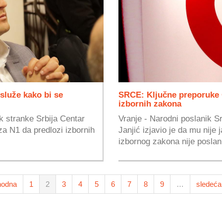
 služe kako bi se
SRCE: Ključne preporuke 
izbornih zakona
k stranke Srbija Centar
Vranje - Narodni poslanik S
 za N1 da predlozi izbornih
Janjić izjavio je da mu nije
izbornog zakona nije poslani
hodna
1
2
3
4
5
6
7
8
9
…
sledeća