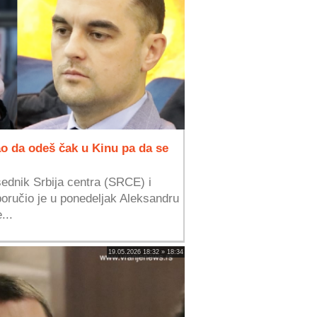
ao da odeš čak u Kinu pa da se
ednik Srbija centra (SRCE) i
poručio je u ponedeljak Aleksandru
...
19.05.2026 18:32 » 18:34