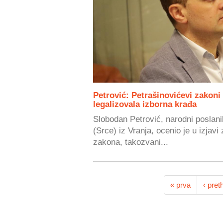
Petrović: Petrašinovićevi zakoni
legalizovala izborna krađa
Slobodan Petrović, narodni poslani
(Srce) iz Vranja, ocenio je u izjavi
zakona, takozvani...
« prva
‹ pret