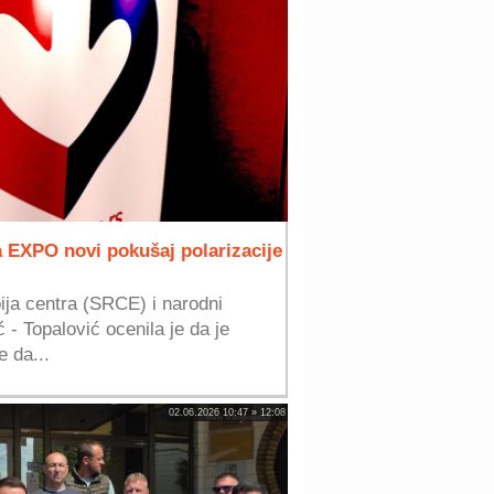
 EXPO novi pokušaj polarizacije
ija centra (SRCE) i narodni
 - Topalović ocenila je da je
e da...
02.06.2026 10:47 » 12:08