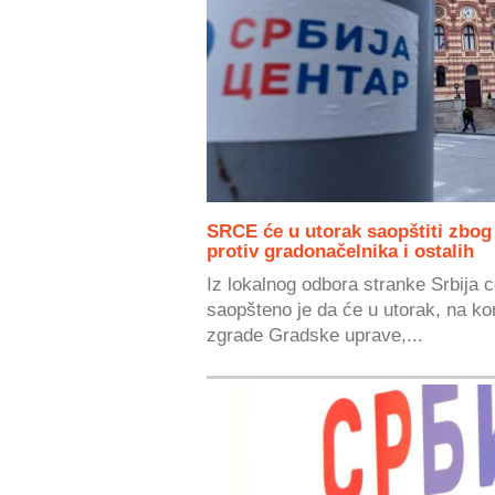
SRCE će u utorak saopštiti zbog
protiv gradonačelnika i ostalih
Iz lokalnog odbora stranke Srbija 
saopšteno je da će u utorak, na kon
zgrade Gradske uprave,...