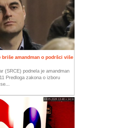
e briše amandman o podršci više
ntar (SRCE) podnela je amandman
n 11 Predloga zakona o izboru
se...
13.05.2026 13:48 » 14:11