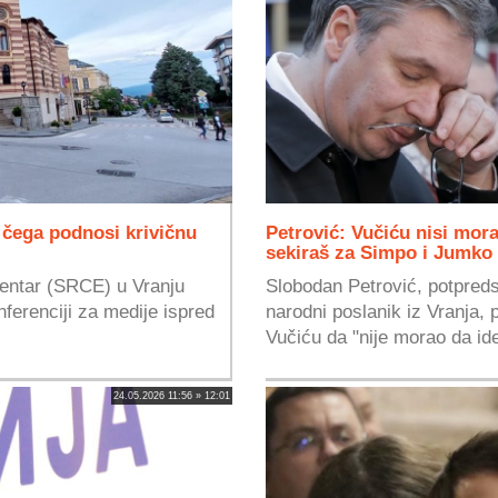
 čega podnosi krivičnu
Petrović: Vučiću nisi mor
sekiraš za Simpo i Jumko
centar (SRCE) u Vranju
Slobodan Petrović, potpreds
ferenciji za medije ispred
narodni poslanik iz Vranja, 
Vučiću da "nije morao da ide
24.05.2026 11:56 » 12:01