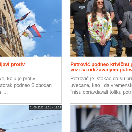
javi protiv
Petrović podneo krivičnu 
vezi sa održavanjem pute
e, koju je protiv
Petrović je istakao da su pr
 utorak podneo Slobodan
uvećane, kao i da vremensk
i...
"nisu opravdavali toliku potr
01.06.2026 18:21 » 18:22