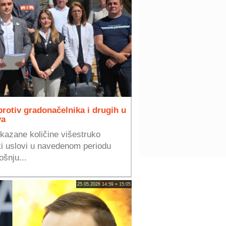
protiv gradonačelnika i drugih u
va
ikazane količine višestruko
i uslovi u navedenom periodu
ošnju...
25.05.2026 14:59 » 15:05