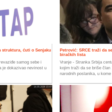
 struktura, ćuti o Senjaku
Petrović: SRCE traži da s
biračkih lista
prevaziđe samog sebe i
Vranje - Stranka Srbija ce
 je dokazivao nevinost u
kojim traži da se briše čla
narodnih poslanika, u kome 
14.05.2026 15:47