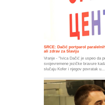
SRCE: Dačić portparol paralelnih
ali zdrav za Slaviju
Vranje - "Ivica Dačić je uspeo da 
svojevremene jezičke bravure kada
slučaju Kofer i njegov povratak u...