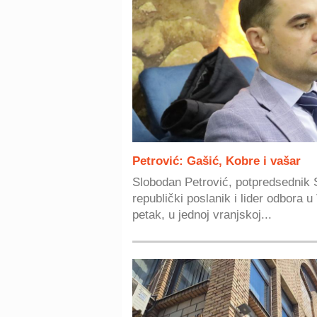
Petrović: Gašić, Kobre i vašar
Slobodan Petrović, potpredsednik 
republički poslanik i lider odbora u 
petak, u jednoj vranjskoj...