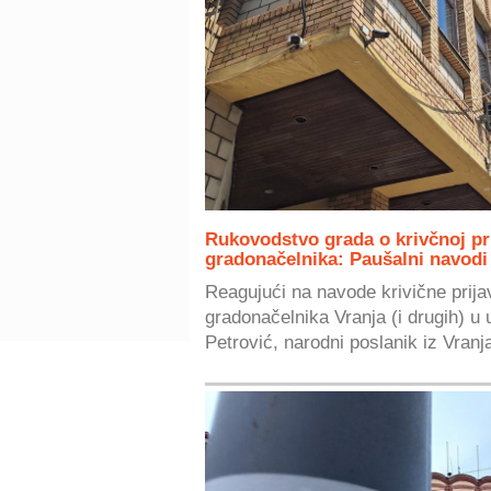
Rukovodstvo grada o krivčnoj pri
gradonačelnika: Paušalni navodi
Reagujući na navode krivične prijav
gradonačelnika Vranja (i drugih) u
Petrović, narodni poslanik iz Vranja 