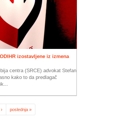
ODIHR izostavljene iz izmena
rbija centra (SRCE) advokat Stefan
 jasno kako to da predlagač
k...
 ›
poslednja »