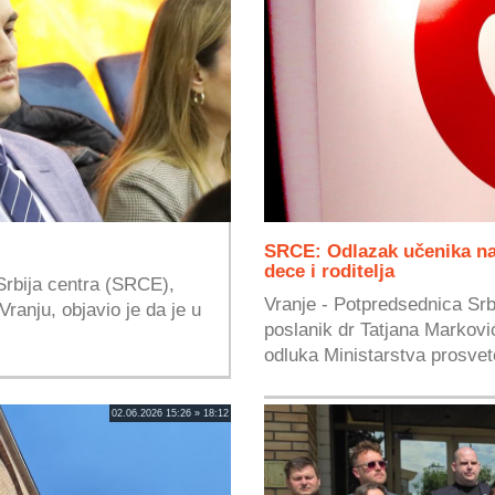
SRCE: Odlazak učenika na
dece i roditelja
Srbija centra (SRCE),
Vranje - Potpredsednica Srb
Vranju, objavio je da je u
poslanik dr Tatjana Marković
odluka Ministarstva prosvet
02.06.2026 15:26 » 18:12