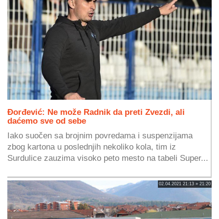
Đorđević: Ne može Radnik da preti Zvezdi, ali
daćemo sve od sebe
Iako suočen sa brojnim povredama i suspenzijama
zbog kartona u poslednjih nekoliko kola, tim iz
Surdulice zauzima visoko peto mesto na tabeli Super...
02.04.2021 21:13 » 21:20