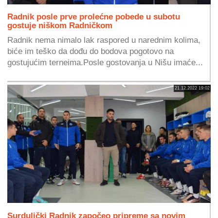
Radnik posle prve prolećne pobede u subotu
gostuje niškom Radničkom
Radnik nema nimalo lak raspored u narednim kolima,
biće im teško da dođu do bodova pogotovo na
gostujućim terneima.Posle gostovanja u Nišu imaće...
21.12.2022 19:02
Surdulički Radnik započeo pripreme sa novim