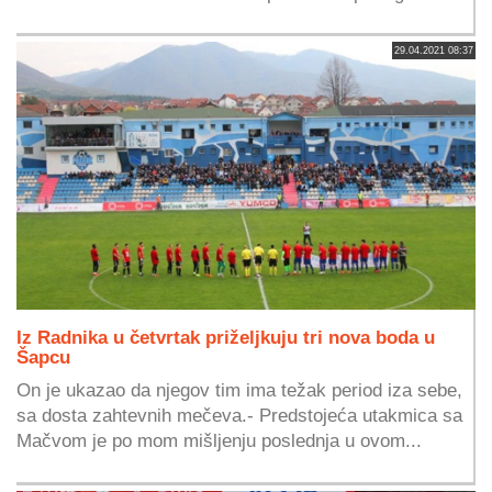
29.04.2021 08:37
Iz Radnika u četvrtak priželjkuju tri nova boda u
Šapcu
On je ukazao da njegov tim ima težak period iza sebe,
sa dosta zahtevnih mečeva.- Predstojeća utakmica sa
Mačvom je po mom mišljenju poslednja u ovom...