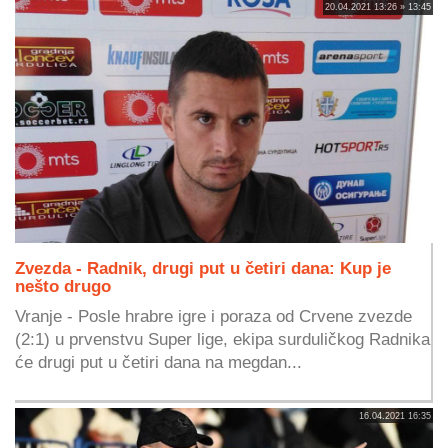
20.04.2021 13:26 » 13:45
Zvezda - Radnik, drugi put u četiri dana: Kup je
nešto drugo
Vranje - Posle hrabre igre i poraza od Crvene zvezde
(2:1) u prvenstvu Super lige, ekipa surduličkog Radnika
će drugi put u četiri dana na megdan...
16.04.2021 16:35