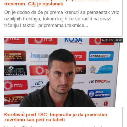
trenerom: Cilj je opstanak
On je dodao da će pripreme krenuti sa petnaestak vrlo
ozbiljnih treninga, tokom kojih će se raditi na snazi,
trčanju i taktici, pripremama utakmice...
14.05.2021 12:08
Đorđević pred TSC: Imperativ je da prvenstvo
završimo kao peti na tabeli