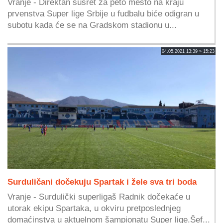
Vranje - Direktan susret za peto mesto na kraju
prvenstva Super lige Srbije u fudbalu biće odigran u
subotu kada će se na Gradskom stadionu u...
04.05.2021 13:39 » 15:23
Surduličani dočekuju Spartak i žele sva tri boda
Vranje - Surdulički superligaš Radnik dočekaće u
utorak ekipu Spartaka, u okviru pretposlednjeg
domaćinstva u aktuelnom šampionatu Super lige.Šef...