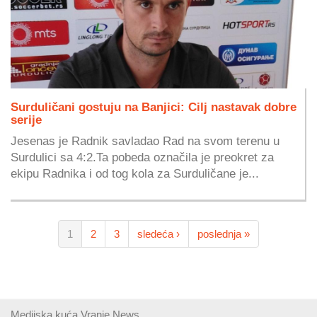
Surduličani gostuju na Banjici: Cilj nastavak dobre
serije
Jesenas je Radnik savladao Rad na svom terenu u
Surdulici sa 4:2.Ta pobeda označila je preokret za
ekipu Radnika i od tog kola za Surduličane je...
1
2
3
sledeća ›
poslednja »
Medijska kuća Vranje News