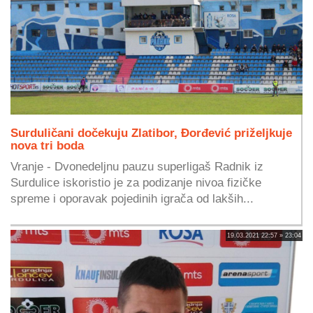
Surduličani dočekuju Zlatibor, Đorđević priželjkuje
nova tri boda
Vranje - Dvonedeljnu pauzu superligaš Radnik iz
Surdulice iskoristio je za podizanje nivoa fizičke
spreme i oporavak pojedinih igrača od lakših...
19.03.2021 22:57 » 23:04