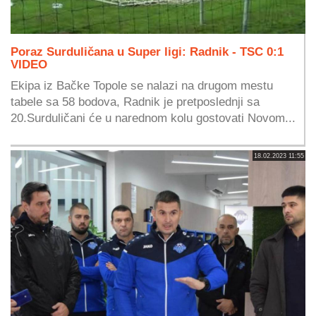
Poraz Surduličana u Super ligi: Radnik - TSC 0:1
VIDEO
Ekipa iz Bačke Topole se nalazi na drugom mestu
tabele sa 58 bodova, Radnik je pretposlednji sa
20.Surduličani će u narednom kolu gostovati Novom...
18.02.2023 11:55