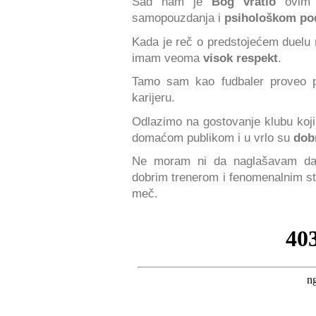
Sad nam je
Bog vratio
ovim g
samopouzdanja i
psihološkom po
Kada je reč o predstojećem duelu 
imam veoma
visok respekt
.
Tamo sam kao fudbaler proveo p
karijeru.
Odlazimo na gostovanje klubu koji
domaćom publikom i u vrlo su
dob
Ne moram ni da naglašavam da 
dobrim trenerom i fenomenalnim st
meč.