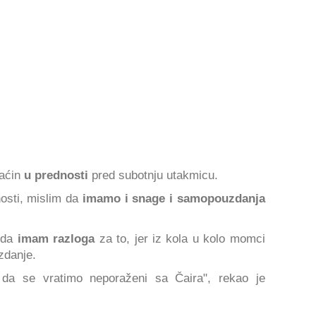
maćin
u prednosti
pred subotnju utakmicu.
osti, mislim da
imamo i snage i samopouzdanja
 da
imam razloga
za to, jer iz kola u kolo momci
zdanje.
da se vratimo neporaženi sa Čaira", rekao je