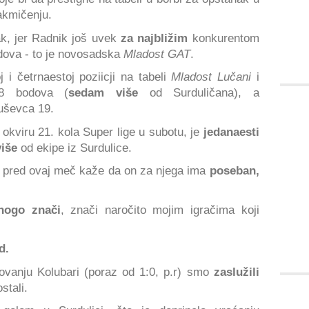
akmičenju.
k, jer Radnik još uvek
za najbližim
konkurentom
ova - to je novosadska
Mladost GAT
.
 i četrnaestoj poziicji na tabeli
Mladost Lučani
i
8 bodova (
sedam više
od Surduličana), a
uševca 19.
 okviru 21. kola Super lige u subotu, je
jedanaesti
više
od ekipe iz Surdulice.
ć pred ovaj meč kaže da on za njega ima
poseban,
nogo znači
, znači naročito mojim igračima koji
d.
vanju Kolubari (poraz od 1:0, p.r) smo
zaslužili
stali.