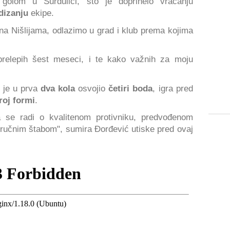
olom u Surdulici, što je doprinelo vraćanju
dizanju
ekipe.
na Nišlijama, odlazimo u grad i klub prema kojima
relepih šest meseci, i te kako važnih za moju
 je u prva
dva kola
osvojio
četiri boda
, igra pred
roj formi
.
se radi o kvalitenom protivniku, predvođenom
ručnim štabom", sumira Đorđević utiske pred ovaj