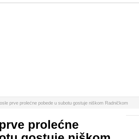
osle prve prolećne pobede u subotu gostuje niškom Radničkom
prve prolećne
otu gostuje niškom