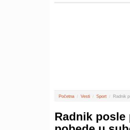
Početna
Vesti
Sport
Radnik p
Radnik posle 
pobede u sub