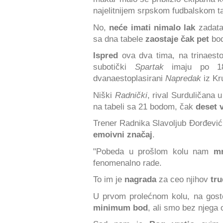
najelitnijem srpskom fudbalskom t
No,
neće imati nimalo lak
zadata
sa dna tabele
zaostaje čak pet
bod
Ispred
ova dva tima, na trinaestoj
subotički
Spartak
imaju po 1
dvanaestoplasirani
Napredak
iz Kr
Niški
Radnički
, rival Surduličana u
na tabeli sa 21 bodom, čak
deset 
Trener Radnika Slavoljub Đorđevi
emoivni značaj
.
"Pobeda u prošlom kolu nam
m
fenomenalno rade.
To im je
nagrada
za ceo njihov
tru
U prvom prolećnom kolu, na gosto
minimum bod
, ali smo bez njega o