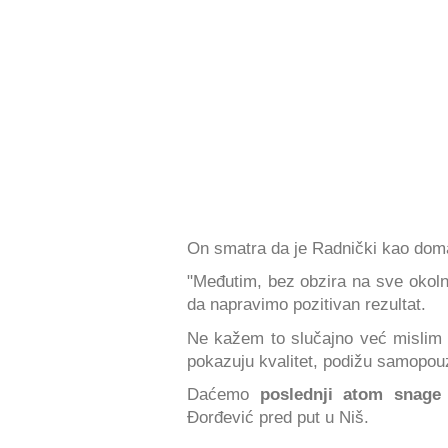
On smatra da je Radnički kao do
"Međutim, bez obzira na sve okoln
da napravimo pozitivan rezultat.
Ne kažem to slučajno već mislim
pokazuju kvalitet, podižu samopou
Daćemo
poslednji atom snage
Đorđević pred put u Niš.