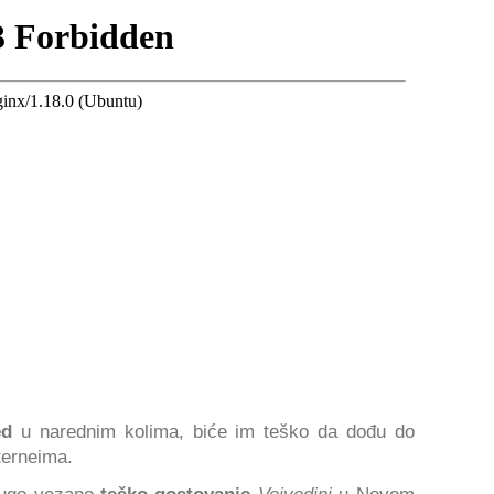
ed
u narednim kolima, biće im teško da dođu do
erneima.
rugo vezano
teško gostovanje
Vojvodini
u Novom