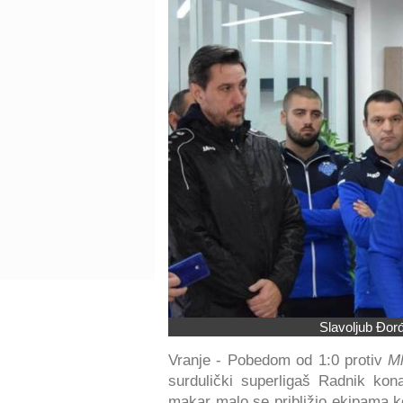
Slavoljub Đorđ
Vranje - Pobedom od 1:0 protiv
Ml
surdulički superligaš Radnik ko
makar malo se približio ekipama ko