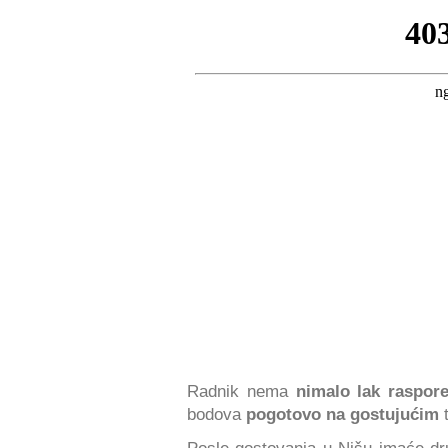
Radnik nema
nimalo lak raspor
bodova
pogotovo na gostujućim
t
Posle gostovanja u Nišu imaće d