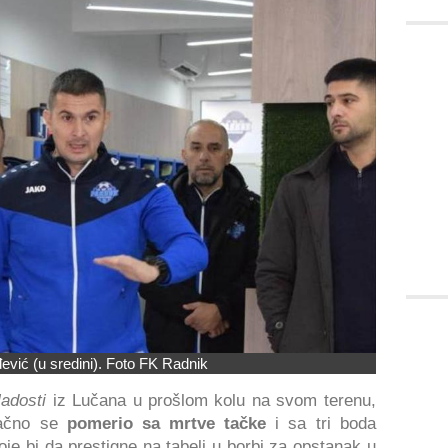
ević (u sredini). Foto FK Radnik
adosti
iz Lučana u prošlom kolu na svom terenu,
načno se
pomerio sa mrtve tačke
i sa tri boda
je bi da prestigne na tabeli u borbi za opstanak u