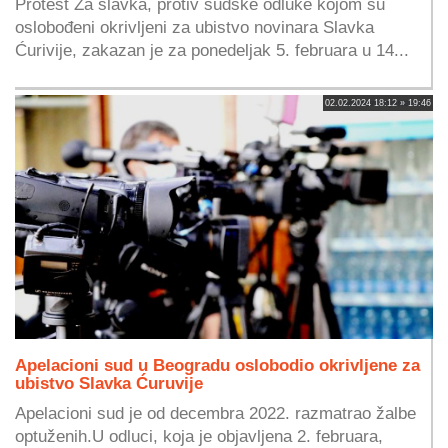
Protest Za slavka, protiv sudske odluke kojom su
oslobođeni okrivljeni za ubistvo novinara Slavka
Ćurivije, zakazan je za ponedeljak 5. februara u 14...
02.02.2024 18:12 » 19:46
Apelacioni sud u Beogradu oslobodio okrivljene za
ubistvo Slavka Ćuruvije
Apelacioni sud je od decembra 2022. razmatrao žalbe
optuženih.U odluci, koja je objavljena 2. februara,