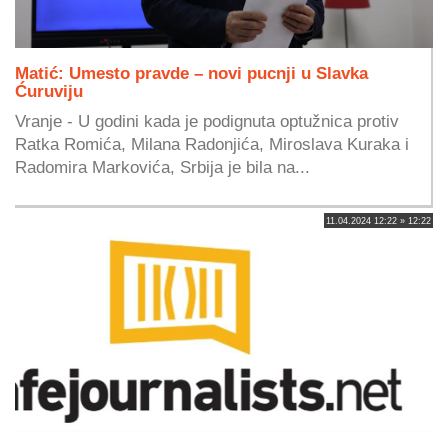
Matić: Umesto pravde – novi pucnji u Slavka
Ćuruviju
Vranje - U godini kada je podignuta optužnica protiv
Ratka Romića, Milana Radonjića, Miroslava Kuraka i
Radomira Markovića, Srbija je bila na...
11.04.2024 12:22 » 12:22