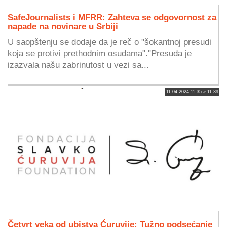
SafeJournalists i MFRR: Zahteva se odgovornost za
napade na novinare u Srbiji
U saopštenju se dodaje da je reč o "šokantnoj presudi
koja se protivi prethodnim osudama"."Presuda je
izazvala našu zabrinutost u vezi sa...
11.04.2024 11:35 » 11:39
Četvrt veka od ubistva Ćuruvije: Tužno podsećanje