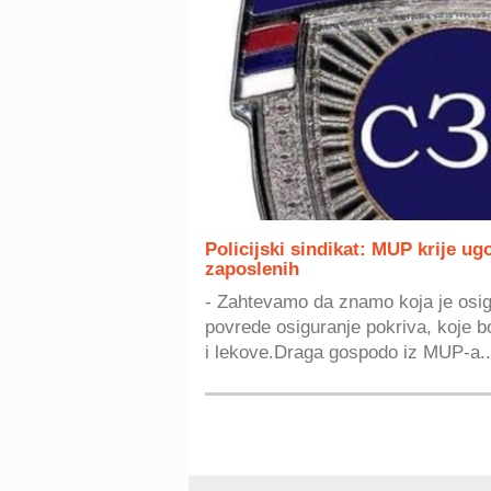
Policijski sindikat: MUP krije ug
zaposlenih
- Zahtevamo da znamo koja je osig
povrede osiguranje pokriva, koje bo
i lekove.Draga gospodo iz MUP-a..