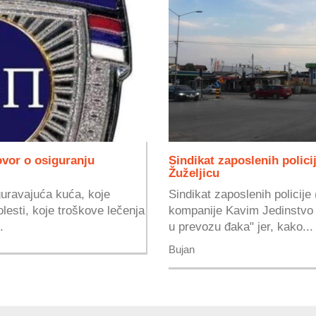
ovor o osiguranju
Sindikat zaposlenih polici
Žuželjicu
uravajuća kuća, koje
Sindikat zaposlenih policije
lesti, koje troškove lečenja
kompanije Kavim Jedinstvo u
.
u prevozu đaka" jer, kako...
Bujan