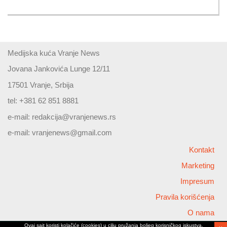
Medijska kuća Vranje News
Jovana Jankovića Lunge 12/11
17501 Vranje, Srbija
tel: +381 62 851 8881
e-mail:
redakcija@vranjenews.rs
e-mail:
vranjenews@gmail.com
Kontakt
Marketing
Impresum
Pravila korišćenja
O nama
Ovaj sajt koristi kolačiće (cookies) u cilju pružanja boljeg korisničkog iskustva,