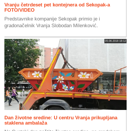
Vranju četrdeset pet kontejnera od Sekopak-a
FOTO/VIDEO
Predstavnike kompanije Sekopak primio je i
gradonačelnik Vranja Slobodan Milenković.
05.06.2018 18:12
Dan životne sredine: U centru Vranja prikupljana
staklena ambalaža