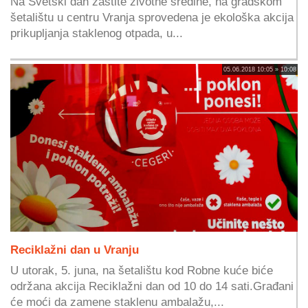
Na Svetski dan zaštite životne sredine, na gradskom
šetalištu u centru Vranja sprovedena je ekološka akcija
prikupljanja staklenog otpada, u...
05.06.2018 10:05 » 10:08
Reciklažni dan u Vranju
U utorak, 5. juna, na šetalištu kod Robne kuće biće
održana akcija Reciklažni dan od 10 do 14 sati.Građani
će moći da zamene staklenu ambalažu,...