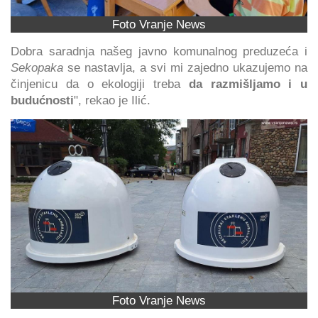
Foto Vranje News
Dobra saradnja našeg javno komunalnog preduzeća i
Sekopaka
se nastavlja, a svi mi zajedno ukazujemo na
činjenicu da o ekologiji treba
da razmišljamo i u
budućnosti
", rekao je Ilić.
Foto Vranje News