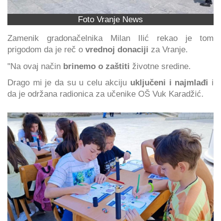
Foto Vranje News
Zamenik gradonačelnika Milan Ilić rekao je tom
prigodom da je reč o
vrednoj donaciji
za Vranje.
"Na ovaj način
brinemo o zaštiti
životne sredine.
Drago mi je da su u celu akciju
uključeni i najmlađi
i
da je održana radionica za učenike OŠ Vuk Karadžić.