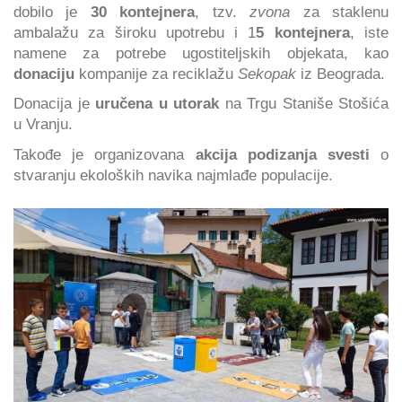
dobilo je
30 kontejnera
, tzv.
zvona
za staklenu
ambalažu za široku upotrebu i 1
5 kontejnera
, iste
namene za potrebe ugostiteljskih objekata, kao
donaciju
kompanije za reciklažu
Sekopak
iz Beograda.
Donacija je
uručena u utorak
na Trgu Staniše Stošića
u Vranju.
Takođe je organizovana
akcija podizanja svesti
o
stvaranju ekoloških navika najmlađe populacije.