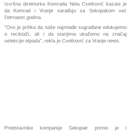
Izvršna direktorka Komrada Nela Cvetković kazala je
da Komrad i Vranje sarađuju sa Sekopakom već
četrnaest godina.
"Ovo je prilika da naše najmlađe sugrađane edukujemo
o reciklaži, ali i da starijima ukažemo na značaj
selekcije otpada", rekla je Cvetković za Vranje news.
Predstavnike kompanije
Sekopak
primio je i