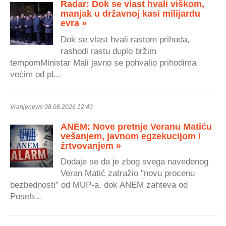
Radar: Dok se vlast hvali viškom,
manjak u državnoj kasi milijardu
evra »
Dok se vlast hvali rastom prihoda,
rashodi rastu duplo bržim
tempomMinistar Mali javno se pohvalio prihodima
većim od pl...
Vranjenews 08.08.2026 12:40
ANEM: Nove pretnje Veranu Matiću
vešanjem, javnom egzekucijom i
žrtvovanjem »
Dodaje se da je zbog svega navedenog
Veran Matić zatražio "novu procenu
bezbednosti" od MUP-a, dok ANEM zahteva od
Poseb...