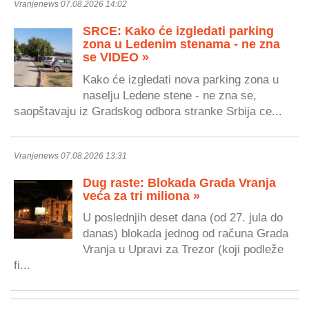
Vranjenews 07.08.2026 14:02
SRCE: Kako će izgledati parking
zona u Ledenim stenama - ne zna
se VIDEO »
Kako će izgledati nova parking zona u
naselju Ledene stene - ne zna se,
saopštavaju iz Gradskog odbora stranke Srbija ce...
Vranjenews 07.08.2026 13:31
Dug raste: Blokada Grada Vranja
veća za tri miliona »
U poslednjih deset dana (od 27. jula do
danas) blokada jednog od računa Grada
Vranja u Upravi za Trezor (koji podleže
fi...