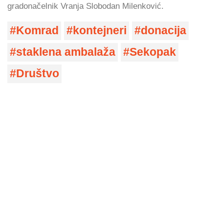
gradonačelnik Vranja Slobodan Milenković.
Komrad
kontejneri
donacija
staklena ambalaža
Sekopak
Društvo