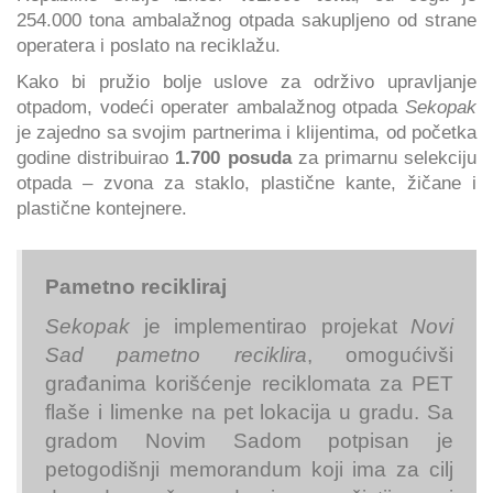
254.000 tona ambalažnog otpada sakupljeno od strane
operatera i poslato na reciklažu.
Kako bi pružio bolje uslove za održivo upravljanje
otpadom, vodeći operater ambalažnog otpada
Sekopak
je zajedno sa svojim partnerima i klijentima, od početka
godine distribuirao
1.700 posuda
za primarnu selekciju
otpada – zvona za staklo, plastične kante, žičane i
plastične kontejnere.
Pametno recikliraj
Sekopak
je implementirao projekat
Novi
Sad pametno reciklira
, omogućivši
građanima korišćenje reciklomata za PET
flaše i limenke na pet lokacija u gradu. Sa
gradom Novim Sadom potpisan je
petogodišnji memorandum koji ima za cilj