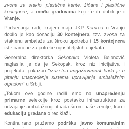
zvona za staklo, plastične kante, žičane i plastične
kontejnere
, a
među gradovima
koji će ih dobiti je
i
Vranje.
Podsećanja radi, krajem maja
JKP
Komrad
u Vranju
dobilo je kao donaciju
30 kontejnera
, tzv.
zvona
za
staklenu ambalažu za široku upotrebu i 1
5 kontejnera
iste namene za potrebe ugostiteljskih objekata.
Generalna direktorka
Sekopaka
Violeta Belanović
naglasila je da je Sekopak, kroz niz inicijativa i
projekata, pokazao "
izuzetnu
angažovanost
kada je u
pitanju unapređenje sistema upravljanja ambalažnim
otpadom
" u Srbiji.
„Tokom ove godine radili smo na
unapređenju
primarne
selekcije kroz postavku infrastrukture za
odvajanje ambalažnog otpada širom naše zemlje, kao i
edukaciju građana
o reciklaži.
Kontinuirano pružamo
podršku javno komunalnim