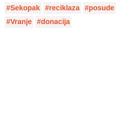
Sekopak
reciklaza
posude
Vranje
donacija