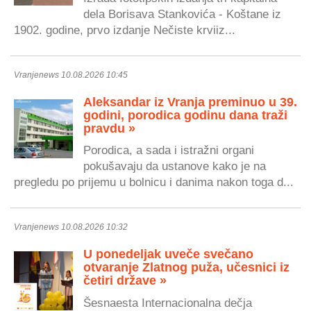
dela Borisava Stankovića - Koštane iz
1902. godine, prvo izdanje Nečiste krviiz...
Vranjenews 10.08.2026 10:45
Aleksandar iz Vranja preminuo u 39.
godini, porodica godinu dana traži
pravdu »
Porodica, a sada i istražni organi
pokušavaju da ustanove kako je na
pregledu po prijemu u bolnicu i danima nakon toga d...
Vranjenews 10.08.2026 10:32
U ponedeljak uveče svečano
otvaranje Zlatnog puža, učesnici iz
četiri države »
Šesnaesta Internacionalna dečja