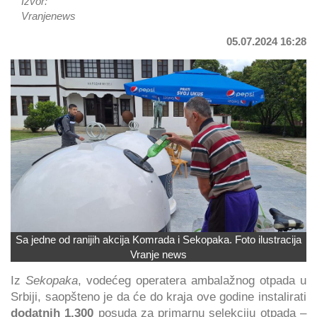
Izvor:
Vranjenews
05.07.2024 16:28
Sa jedne od ranijih akcija Komrada i Sekopaka. Foto ilustracija
Vranje news
Iz
Sekopaka
, vodećeg operatera ambalažnog otpada u
Srbiji, saopšteno je da će do kraja ove godine instalirati
dodatnih 1.300
posuda za primarnu selekciju otpada –