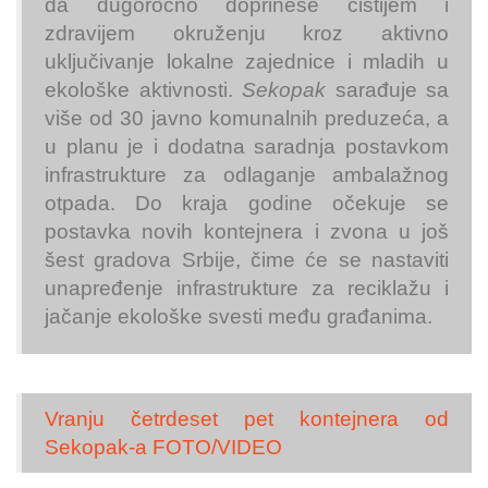
da dugoročno doprinese čistijem i
zdravijem okruženju kroz aktivno
uključivanje lokalne zajednice i mladih u
ekološke aktivnosti.
Sekopak
sarađuje sa
više od 30 javno komunalnih preduzeća, a
u planu je i dodatna saradnja postavkom
infrastrukture za odlaganje ambalažnog
otpada. Do kraja godine očekuje se
postavka novih kontejnera i zvona u još
šest gradova Srbije, čime će se nastaviti
unapređenje infrastrukture za reciklažu i
jačanje ekološke svesti među građanima.
Vranju četrdeset pet kontejnera od
Sekopak-a FOTO/VIDEO