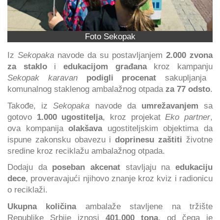
Foto Sekopak
Iz
Sekopaka
navode da su postavljanjem
2.000 zvona
za staklo
i
edukacijom građana
kroz kampanju
Sekopak karavan
podigli procenat
sakupljanja
komunalnog staklenog ambalažnog otpada
za 77 odsto
.
Takođe, iz
Sekopaka
navode da
umrežavanjem
sa
gotovo
1.000 ugostitelja
, kroz projekat
Eko partner
,
ova kompanija
olakšava
ugostiteljskim objektima da
ispune zakonsku obavezu i
doprinesu zaštiti
životne
sredine kroz reciklažu ambalažnog otpada.
Dodaju da
poseban akcenat
stavljaju na
edukaciju
dece
, proveravajući njihovo znanje kroz kviz i radionicu
o reciklaži.
Ukupna količina
ambalaže stavljene na tržište
Republike Srbije iznosi
401.000 tona
, od čega je