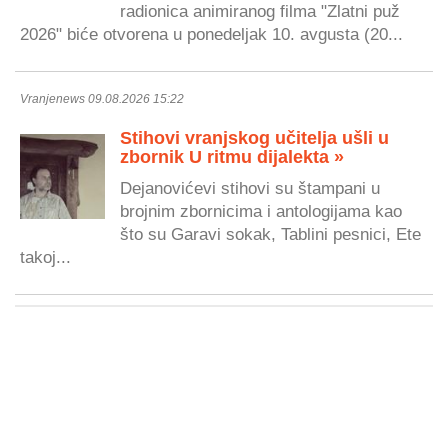
radionica animiranog filma "Zlatni puž
2026" biće otvorena u ponedeljak 10. avgusta (20...
Vranjenews 09.08.2026 15:22
Stihovi vranjskog učitelja ušli u
zbornik U ritmu dijalekta »
Dejanovićevi stihovi su štampani u
brojnim zbornicima i antologijama kao
što su Garavi sokak, Tablini pesnici, Ete
takoj...