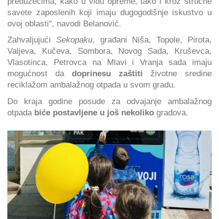
preduzećima, kako u vidu opreme, tako i kroz stručne
savete zaposlenih koji imaju dugogodišnje iskustvo u
ovoj oblasti", navodi Belanović.
Zahvaljujući
Sekopaku
, građani Niša, Topole, Pirota,
Valjeva, Kučeva, Sombora, Novog Sada, Kruševca,
Vlasotinca, Petrovca na Mlavi i Vranja sada imaju
mogućnost da
doprinesu zaštiti
životne sredine
reciklažom ambalažnog otpada u svom gradu.
Do kraja godine posude za odvajanje ambalažnog
otpada
biće postavljene u još nekoliko
gradova.