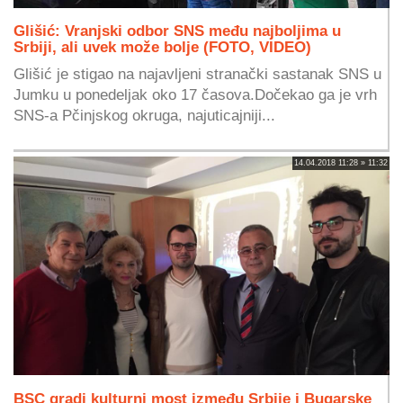
Glišić: Vranjski odbor SNS među najboljima u
Srbiji, ali uvek može bolje (FOTO, VIDEO)
Glišić je stigao na najavljeni stranački sastanak SNS u
Jumku u ponedeljak oko 17 časova.Dočekao ga je vrh
SNS-a Pčinjskog okruga, najuticajniji...
14.04.2018 11:28 » 11:32
BSC gradi kulturni most između Srbije i Bugarske