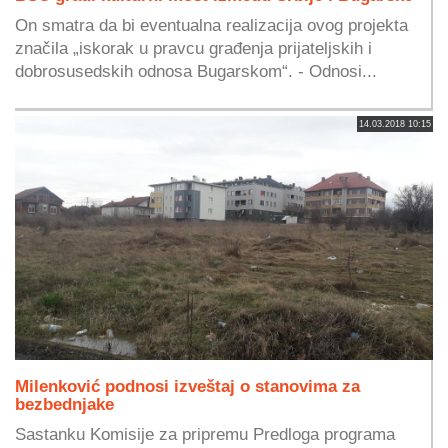
On smatra da bi eventualna realizacija ovog projekta
značila „iskorak u pravcu građenja prijateljskih i
dobrosusedskih odnosa Bugarskom“. - Odnosi...
14.03.2018 10:15
Milenković podnosi izveštaj o stanovima za
bezbednjake
Sastanku Komisije za pripremu Predloga programa