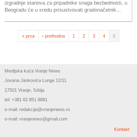
izgradnje stanova za pripadnike snaga bezbednosti, u
Beogradu će u sredu prisustvovati gradonačelnik...
« prva
‹ prethodna
1
2
3
4
5
Medijska kuća Vranje News
Jovana Jankovića Lunge 12/11
17501 Vranje, Srbija
tel: +381 62 851 8881
e-mail:
redakcija@vranjenews.rs
e-mail:
vranjenews@gmail.com
Kontakt