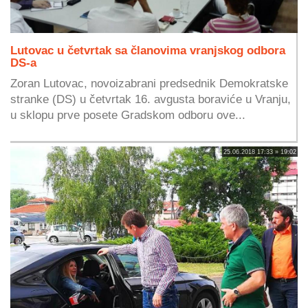
Lutovac u četvrtak sa članovima vranjskog odbora
DS-a
Zoran Lutovac, novoizabrani predsednik Demokratske
stranke (DS) u četvrtak 16. avgusta boraviće u Vranju,
u sklopu prve posete Gradskom odboru ove...
25.06.2018 17:33 » 19:02