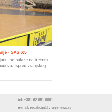
anje - SAS 6:5
janci se nalaze na trećem
 bodova. Ispred vranjskog
tel: +381 62 851 8881
e-mail:
redakcija@vranjenews.rs