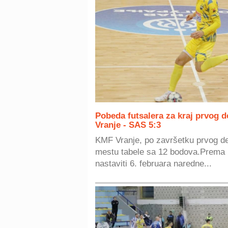
Pobeda futsalera za kraj prvog 
Vranje - SAS 5:3
KMF Vranje, po završetku prvog del
mestu tabele sa 12 bodova.Prema 
nastaviti 6. februara naredne...