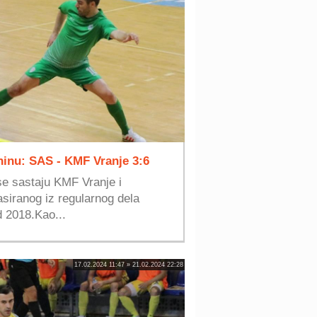
ninu: SAS - KMF Vranje 3:6
 se sastaju KMF Vranje i
siranog iz regularnog dela
d 2018.Kao...
17.02.2024 11:47 » 21.02.2024 22:28