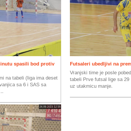
nutu spasili bod protiv
Futsaleri ubedljivi na pre
Vranjski time je posle pobede
i na tabeli (liga ima deset
tabeli Prve futsal lige sa 
vanjica sa 6 i SAS sa
uz utakmicu manje.
..
24.09.2023 12:16