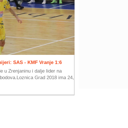
mijeri: SAS - KMF Vranje 1:6
 u Zrenjaninu i dalje lider na
29 bodova.Loznica Grad 2018 ima 24,