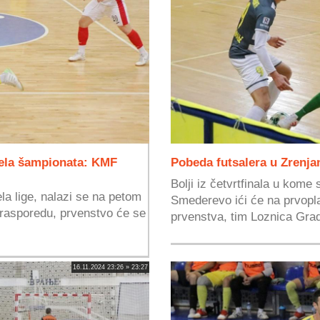
dela šampionata: KMF
Pobeda futsalera u Zrenja
Bolji iz četvrtfinala u kome
a lige, nalazi se na petom
Smederevo ići će na prvopla
rasporedu, prvenstvo će se
prvenstva, tim Loznica Gra
16.11.2024 23:26 » 23:27