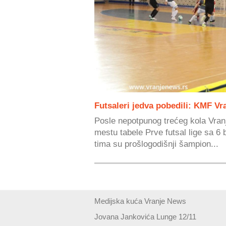
Futsaleri jedva pobedili: KMF Vr
Posle nepotpunog trećeg kola Vran
mestu tabele Prve futsal lige sa 6
tima su prošlogodišnji šampion...
Medijska kuća Vranje News
Jovana Jankovića Lunge 12/11