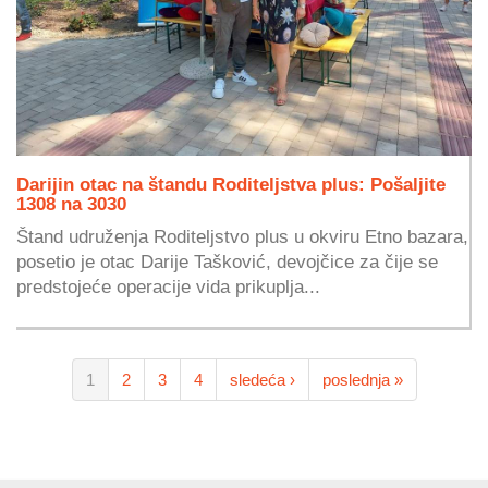
Darijin otac na štandu Roditeljstva plus: Pošaljite
1308 na 3030
Štand udruženja Roditeljstvo plus u okviru Etno bazara,
posetio je otac Darije Tašković, devojčice za čije se
predstojeće operacije vida prikuplja...
1
2
3
4
sledeća ›
poslednja »