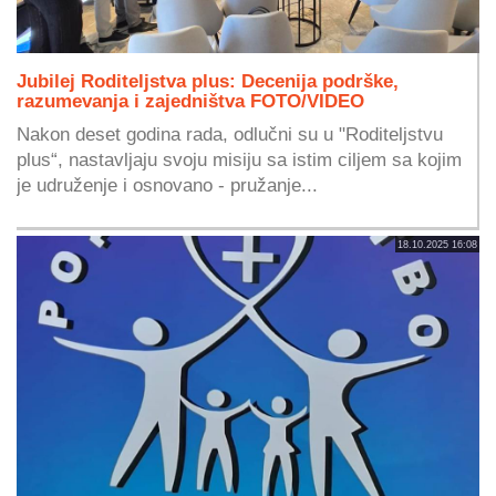
Jubilej Roditeljstva plus: Decenija podrške,
razumevanja i zajedništva FOTO/VIDEO
Nakon deset godina rada, odlučni su u "Roditeljstvu
plus“, nastavljaju svoju misiju sa istim ciljem sa kojim
je udruženje i osnovano - pružanje...
18.10.2025 16:08