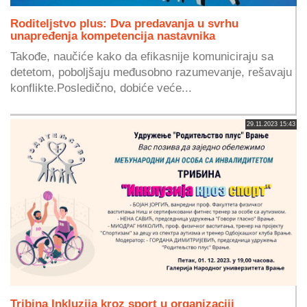
Roditeljstvo plus: Dva predavanja u svrhu
unapređenja kompetencija nastavnika
Takođe, naučiće kako da efikasnije komuniciraju sa
detetom, poboljšaju međusobno razumevanje, rešavaju
konflikte.Posledično, dobiće veće...
29.11.2023 15:43
Tribina Inkluzija kroz sport u organizaciji