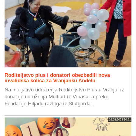
Roditeljstvo plus i donatori obezbedili nova
invalidska kolica za Vranjanku Anđelu
Na inicijativu udruženja Roditeljstvo Plus u Vranju, iz
donacije udruženja Multiart iz Vrbasa, a preko
Fondacije Hiljadu razloga iz Štutgarda...
02.03.2023 10:21