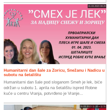
31.03.2023 09:20
Humanitarni dan šale za Zoricu, Snežanu i Nadicu u
subotu na šetalištu
Humanitarni dan šale pod sloganom Smeh je lek, biće
održan u subotu 1. aprila na šetalištu ispred Robne
kuće u centru Vranja, potvrđeno je Vranje...
26.03.2023 11:28 » 11:31