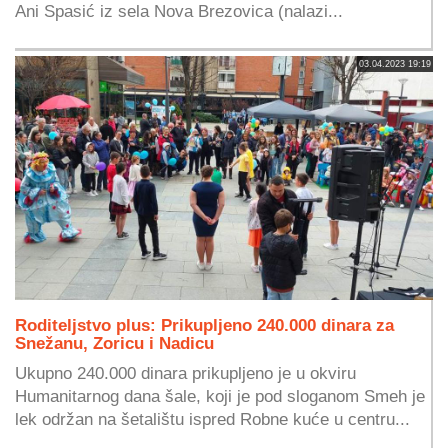
Ani Spasić iz sela Nova Brezovica (nalazi...
03.04.2023 19:19
Roditeljstvo plus: Prikupljeno 240.000 dinara za
Snežanu, Zoricu i Nadicu
Ukupno 240.000 dinara prikupljeno je u okviru
Humanitarnog dana šale, koji je pod sloganom Smeh je
lek održan na šetalištu ispred Robne kuće u centru...