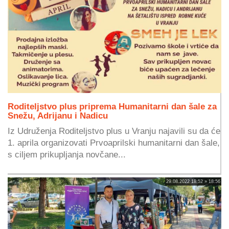
Roditeljstvo plus priprema Humanitarni dan šale za
Snežu, Adrijanu i Nadicu
Iz Udruženja Roditeljstvo plus u Vranju najavili su da će
1. aprila organizovati Prvoaprilski humanitarni dan šale,
s ciljem prikupljanja novčane...
29.08.2022 18:52 » 18:56