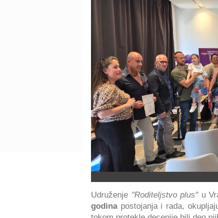
Udruženje
"Roditeljstvo plus"
u Vra
godina
postojanja i rada, okupljaj
tokom protekle decenije bili deo n