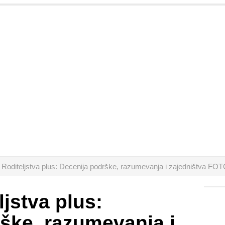
j Roditeljstva plus: Decenija podrške, razumevanja i zajedništva F
ljstva plus:
ške, razumevanja i