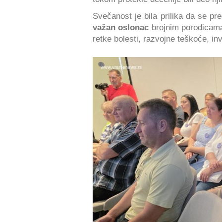
Svečanost je bila prilika da se p
važan oslonac
brojnim porodicama
retke bolesti, razvojne teškoće, inv