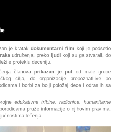
azan je kratak
dokumentarni film
koji je podsetio
oraka
udruženja, preko
ljudi
koji su ga stvarali, do
ežile proteklu deceniju.
čenja članova
prikazan je put
od male grupe
čkog cilja, do organizacije prepoznatljive po
odicama i borbi za bolji položaj dece i odraslih sa
rojne
edukativne tribine, radionice, humanitarne
 porodicama pruže informacije o njihovim pravima,
gućnostima lečenja.