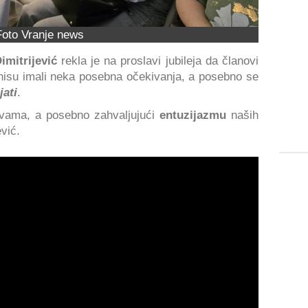
Foto Vranje news
imitrijević
rekla je na proslavi jubileja da članovi
nisu imali neka posebna očekivanja, a posebno se
jati
.
ama, a posebno zahvaljujući
entuzijazmu
naših
ević.