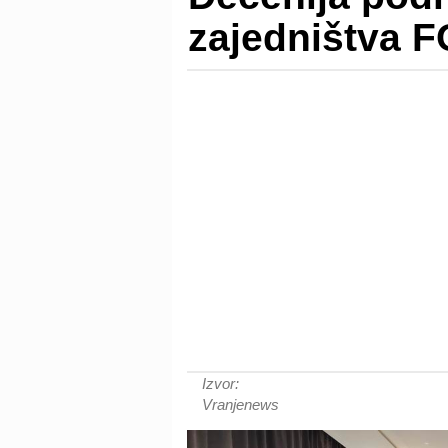
zajedništva 
Izvor:
Vranjenews