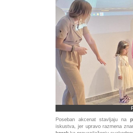
Poseban akcenat stavljaju na
p
iskustva, jer upravo razmena zna
korak
ka prevazilaženju svakodne