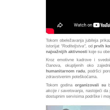
Tokom obeležavanja jubileja prik
istorijat
"Roditeljstva"
, od
prvih k
najvažnijih aktivnosti
koje su obel
Kroz emotivne kadrove i svedo
članova, okupljenih oko zajedni
humanitarnom radu
, podršci por
zdravstvenim poteškoćama.
Tokom godina
organizovali su
b
akcije i savetovanja
, nastojeći da
dostupnim servisima podrške i mo