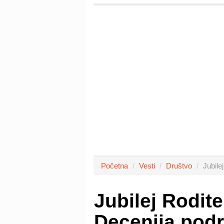
Početna
Vesti
Društvo
Jubile
Jubilej Rodite
Decenija podr