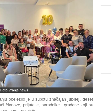
Foto Vranje news
nju obeležilo je u subotu značajan
jubilej, deset
ući članove, prijatelje, saradnike i građane koji su
jihove humane misije.