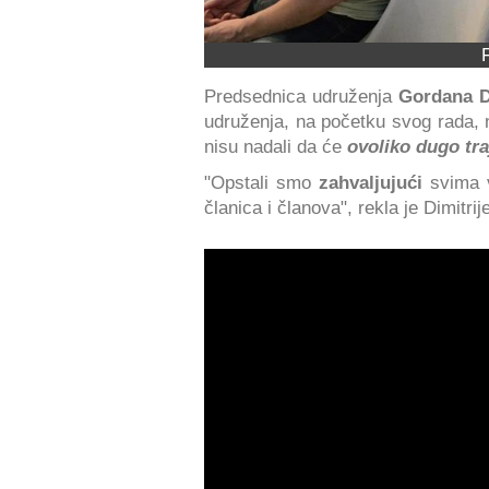
Predsednica udruženja
Gordana D
udruženja, na početku svog rada, 
nisu nadali da će
ovoliko dugo tra
"Opstali smo
zahvaljujući
svima v
članica i članova", rekla je Dimitrij