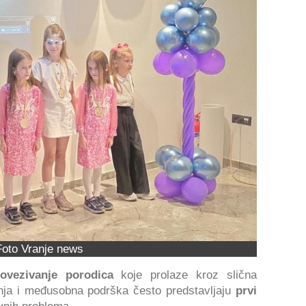
Foto Vranje news
ovezivanje porodica
koje prolaze kroz slična
nja i međusobna podrška često predstavljaju
prvi
vnih problema.