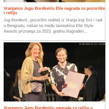
Vranjancu Jugu Đorđeviću Elle nagrada za pozorište
i režiju
Jug Đorđević, pozorišni reditelj iz Vranja koji živi i radi
u Beogradu, našao se među laureatima Elle Style
Awards priznanja za 2023. godinu.Nagrađen...
12.06.2023 21:13 » 23:38
Vranjancu Jugu Đorđeviću nagrada za režiju u