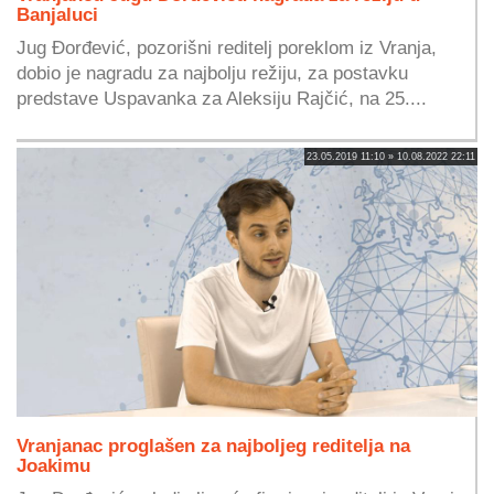
Banjaluci
Jug Đorđević, pozorišni reditelj poreklom iz Vranja,
dobio je nagradu za najbolju režiju, za postavku
predstave Uspavanka za Aleksiju Rajčić, na 25....
23.05.2019 11:10 » 10.08.2022 22:11
Vranjanac proglašen za najboljeg reditelja na
Joakimu