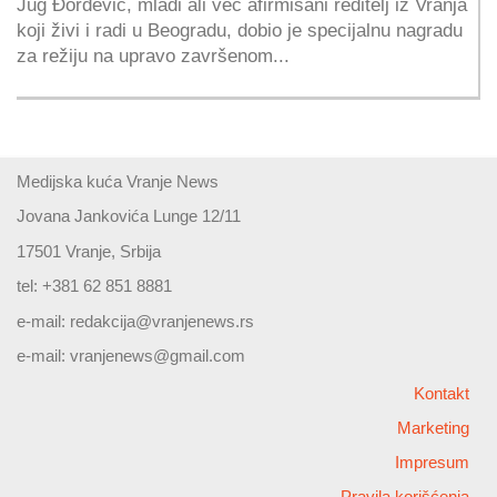
Jug Đorđević, mladi ali već afirmisani reditelj iz Vranja
koji živi i radi u Beogradu, dobio je specijalnu nagradu
za režiju na upravo završenom...
Medijska kuća Vranje News
Jovana Jankovića Lunge 12/11
17501 Vranje, Srbija
tel: +381 62 851 8881
e-mail:
redakcija@vranjenews.rs
e-mail:
vranjenews@gmail.com
Kontakt
Marketing
Impresum
Pravila korišćenja