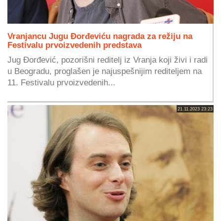
Vranjancu Jugu Đorđeviću nagrada za režiju na
Festivalu prvoizvedenih predstava
Jug Đorđević, pozorišni reditelj iz Vranja koji živi i radi
u Beogradu, proglašen je najuspešnijim rediteljem na
11. Festivalu prvoizvedenih...
21.11.2023 23:23