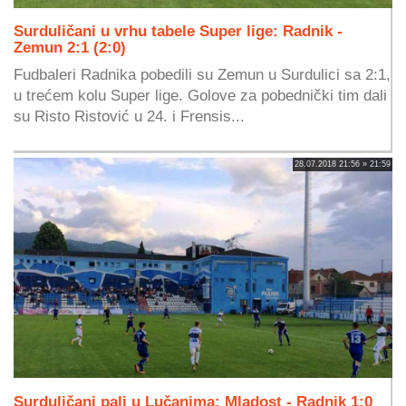
Surduličani u vrhu tabele Super lige: Radnik -
Zemun 2:1 (2:0)
Fudbaleri Radnika pobedili su Zemun u Surdulici sa 2:1,
u trećem kolu Super lige. Golove za pobednički tim dali
su Risto Ristović u 24. i Frensis...
28.07.2018 21:56 » 21:59
Surduličani pali u Lučanima: Mladost - Radnik 1:0