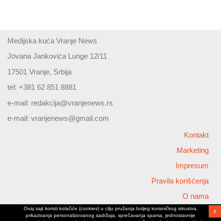
Medijska kuća Vranje News
Jovana Jankovića Lunge 12/11
17501 Vranje, Srbija
tel: +381 62 851 8881
e-mail:
redakcija@vranjenews.rs
e-mail:
vranjenews@gmail.com
Kontakt
Marketing
Impresum
Pravila korišćenja
O nama
Ovaj sajt koristi kolačiće (cookies) u cilju pružanja boljeg korisničkog iskustva,
X
Copyright © 2026 Vranjenews
prikazivanja personalizovanog sadržaja, sprečavanja spama, jednostavnije