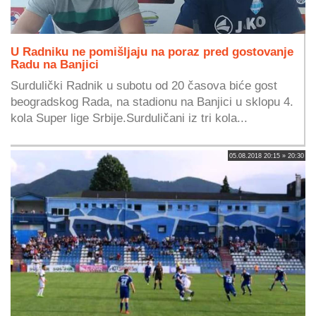
U Radniku ne pomišljaju na poraz pred gostovanje
Radu na Banjici
Surdulički Radnik u subotu od 20 časova biće gost
beogradskog Rada, na stadionu na Banjici u sklopu 4.
kola Super lige Srbije.Surduličani iz tri kola...
05.08.2018 20:15 » 20:30