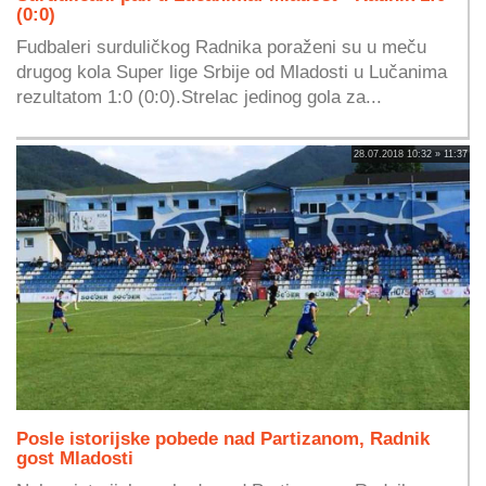
(0:0)
Fudbaleri surduličkog Radnika poraženi su u meču
drugog kola Super lige Srbije od Mladosti u Lučanima
rezultatom 1:0 (0:0).Strelac jedinog gola za...
28.07.2018 10:32 » 11:37
Posle istorijske pobede nad Partizanom, Radnik
gost Mladosti