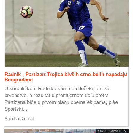
Radnik - Partizan:Trojica bivših crno-belih napadaju
Beograđane
U surduličkom Radniku spremno dočekuju novo
prvenstvo, a rezultat u premijernom kolu protiv
Partizana biće u prvom planu obema ekipama, piše
Sportski...
Sportski žurnal
15.07.2018 08:58 » 10:21