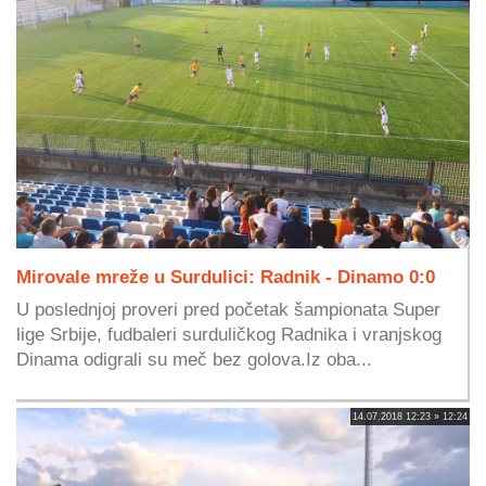
Mirovale mreže u Surdulici: Radnik - Dinamo 0:0
U poslednjoj proveri pred početak šampionata Super
lige Srbije, fudbaleri surduličkog Radnika i vranjskog
Dinama odigrali su meč bez golova.Iz oba...
14.07.2018 12:23 » 12:24