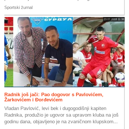
Sportski žurnal
23.07.2018 11:38
Radnik još jači: Pao dogovor s Pavlovićem,
Žarkovićem i Đorđevićem
Vladan Pavlović, levi bek i dugogodišnji kapiten
Radnika, produžio je ugovor sa upravom kluba na još
godinu dana, objavljeno je na zvaničnom klupskom...