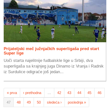
Prijateljski meč južnjačkih superligaša pred start
Super lige
Uoči starta najelitnije fudbalskle lige u Srbiji, dva
superligaša sa krajnjeg juga Dinamo iz Vranja i Radnik
iz Surdulice odigraće još jedan...
« prva
‹ prethodna
…
42
43
44
45
46
47
48
49
50
sledeća ›
poslednja »