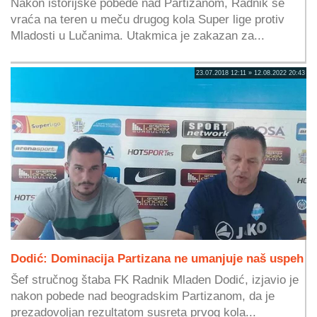
Nakon istorijske pobede nad Partizanom, Radnik se
vraća na teren u meču drugog kola Super lige protiv
Mladosti u Lučanima. Utakmica je zakazan za...
23.07.2018 12:11 » 12.08.2022 20:43
Dodić: Dominacija Partizana ne umanjuje naš uspeh
Šef stručnog štaba FK Radnik Mladen Dodić, izjavio je
nakon pobede nad beogradskim Partizanom, da je
prezadovoljan rezultatom susreta prvog kola...