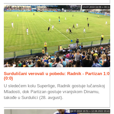
23.07.2018 04:08 » 09:11
Surduličani verovali u pobedu: Radnik - Partizan 1:0
(0:0)
U sledećem kolu Superlige, Radnik gostuje lučanskoj
Mladosti, dok Partizan gostuje vranjskom Dinamu,
takođe u Surdulici (28. avgust).
19.07.2018 16:51 » 12.08.2022 20:41