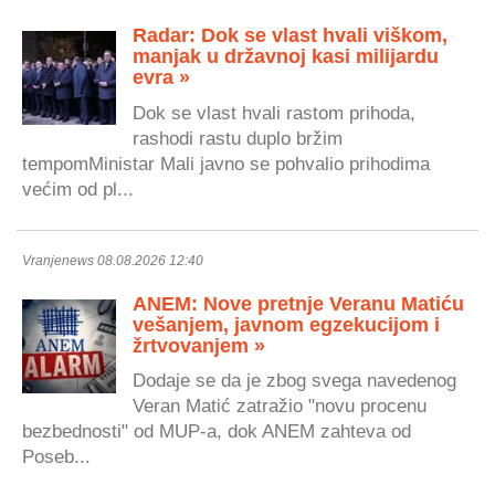
Radar: Dok se vlast hvali viškom,
manjak u državnoj kasi milijardu
evra »
Dok se vlast hvali rastom prihoda,
rashodi rastu duplo bržim
tempomMinistar Mali javno se pohvalio prihodima
većim od pl...
Vranjenews 08.08.2026 12:40
ANEM: Nove pretnje Veranu Matiću
vešanjem, javnom egzekucijom i
žrtvovanjem »
Dodaje se da je zbog svega navedenog
Veran Matić zatražio "novu procenu
bezbednosti" od MUP-a, dok ANEM zahteva od
Poseb...