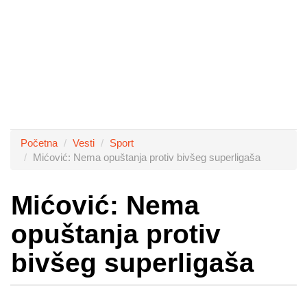
Početna
Vesti
Sport
Mićović: Nema opuštanja protiv bivšeg superligaša
Mićović: Nema
opuštanja protiv
bivšeg superligaša