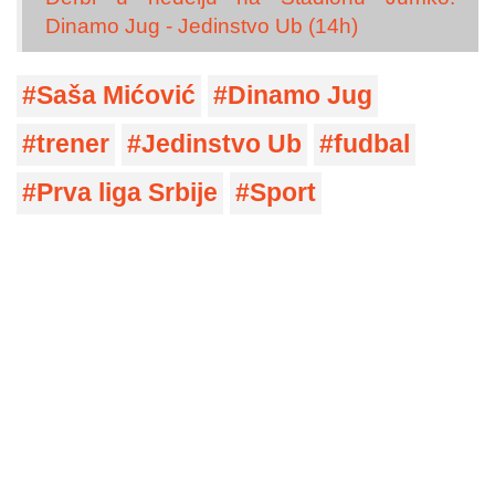
Dinamo Jug - Jedinstvo Ub (14h)
Saša Mićović
Dinamo Jug
trener
Jedinstvo Ub
fudbal
Prva liga Srbije
Sport