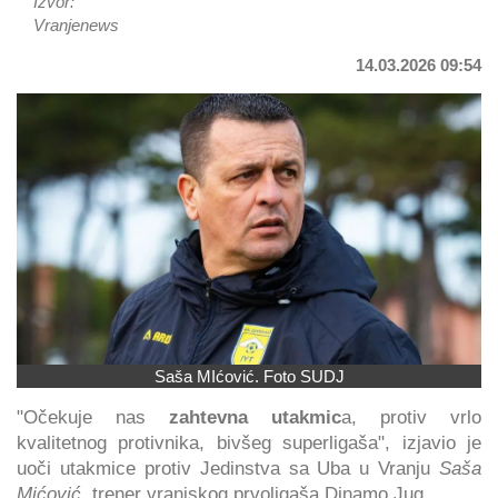
Izvor:
Vranjenews
14.03.2026 09:54
Saša MIćović. Foto SUDJ
"Očekuje nas
zahtevna utakmic
a, protiv vrlo
kvalitetnog protivnika, bivšeg superligaša", izjavio je
uoči utakmice protiv Jedinstva sa Uba u Vranju
Saša
Mićović
, trener vranjskog prvoligaša Dinamo Jug.