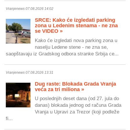
Vranjenews 07.08.2026 14:02
SRCE: Kako će izgledati parking
zona u Ledenim stenama - ne zna
se VIDEO »
Kako će izgledati nova parking zona u
naselju Ledene stene - ne zna se,
saopštavaju iz Gradskog odbora stranke Srbija ce...
Vranjenews 07.08.2026 13:31
Dug raste: Blokada Grada Vranja
veća za tri miliona »
U poslednjih deset dana (od 27. jula do
danas) blokada jednog od računa Grada
Vranja u Upravi za Trezor (koji podleže
fi...