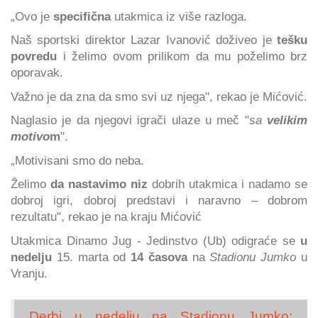
„Ovo je
specifična
utakmica iz više razloga.
Naš sportski direktor Lazar Ivanović doživeo je
tešku
povredu
i želimo ovom prilikom da mu poželimo brz
oporavak.
Važno je da zna da smo svi uz njega", rekao je Mićović.
Naglasio je da njegovi igrači ulaze u meč "
sa
velikim
motivo
m
".
„Motivisani smo do neba.
Želimo
da nastavimo niz
dobrih utakmica i nadamo se
dobroj igri, dobroj predstavi i naravno – dobrom
rezultatu", rekao je na kraju Mićović
Utakmica Dinamo Jug - Jedinstvo (Ub) odigraće se
u
nedelju
15. marta od
14 časova
na
Stadionu Jumko
u
Vranju.
Derbi u nedelju na Stadionu Jumko: