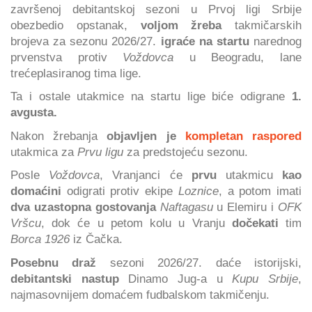
završenoj debitantskoj sezoni u Prvoj ligi Srbije
obezbedio opstanak,
voljom žreba
takmičarskih
brojeva za sezonu 2026/27.
igraće na startu
narednog
prvenstva protiv
Voždovca
u Beogradu, lane
trećeplasiranog tima lige.
Ta i ostale utakmice na startu lige biće odigrane
1.
avgusta.
Nakon žrebanja
objavljen je
kompletan raspored
utakmica za
Prvu ligu
za predstojeću sezonu.
Posle
Voždovca
, Vranjanci će
prvu
utakmicu
kao
domaćini
odigrati protiv ekipe
Loznice
, a potom imati
dva uzastopna gostovanja
Naftagasu
u Elemiru i
OFK
Vršcu
, dok će u petom kolu u Vranju
dočekati
tim
Borca 1926
iz Čačka.
Posebnu draž
sezoni 2026/27. daće istorijski,
debitantski nastup
Dinamo Jug-a u
Kupu Srbije
,
najmasovnijem domaćem fudbalskom takmičenju.