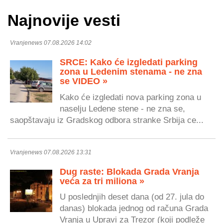
Najnovije vesti
Vranjenews 07.08.2026 14:02
SRCE: Kako će izgledati parking
zona u Ledenim stenama - ne zna
se VIDEO »
Kako će izgledati nova parking zona u
naselju Ledene stene - ne zna se,
saopštavaju iz Gradskog odbora stranke Srbija ce...
Vranjenews 07.08.2026 13:31
Dug raste: Blokada Grada Vranja
veća za tri miliona »
U poslednjih deset dana (od 27. jula do
danas) blokada jednog od računa Grada
Vranja u Upravi za Trezor (koji podleže