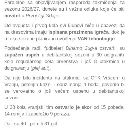
Paralelno sa objavljivanjem rasporeda takmičenja za
sezonu 2026/27, donete su i važne odluke koje će biti
novitet
u
Prvoj ligi Srbije.
Od avgusta i prvog kola svi klubovi biće u obavezi da
na dresovima imaju
ispisana prezimena igrača
, dok je
u toku sezone planirano uvođenje
VAR tehnologije
.
Podsećanja radi, fudbaleri
Dinamo Jug
-a ostvarili su
zapažen uspeh
u debitantskoj sezoni u 30 odigranih
kola regualarnog dela prvenstva i još 8 utakmica u
doigravanju (
plej aut
).
Da nije bilo incidenta na utakmici sa OFK Vršcem u
Vranju, potonjih kazni i oduzimanja 4 boda, govorilo bi
se verovatno o još većem uspehu u debitantskoj
sezoni.
U 38 kola vranjski tim
ostvario je skor
od 15 pobeda,
14 remija i zabeležio 9 poraza.
Dali su 40 i primili 31 gol.