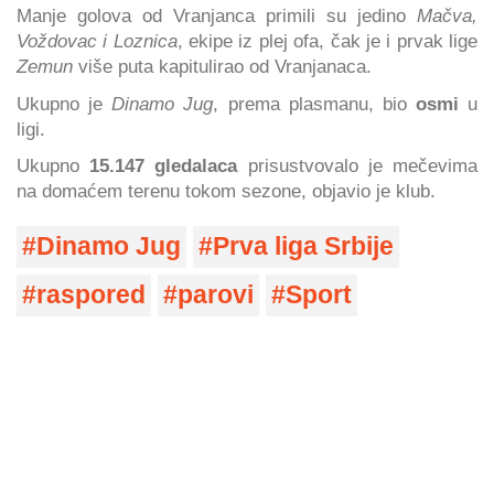
Manje golova od Vranjanca primili su jedino
Mačva,
Voždovac i Loznica
, ekipe iz plej ofa, čak je i prvak lige
Zemun
više puta kapitulirao od Vranjanaca.
Ukupno je
Dinamo Jug
, prema plasmanu, bio
osmi
u
ligi.
Ukupno
15.147 gledalaca
prisustvovalo je mečevima
na domaćem terenu tokom sezone, objavio je klub.
Dinamo Jug
Prva liga Srbije
raspored
parovi
Sport