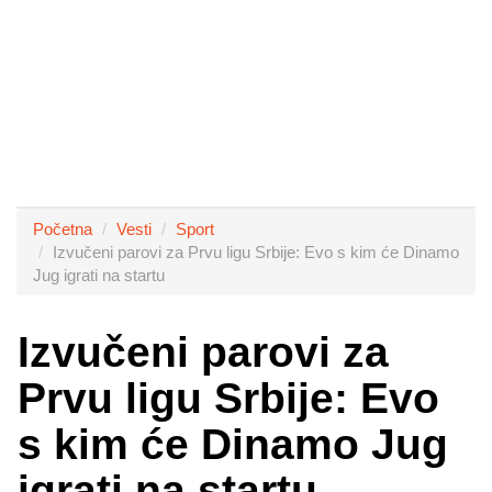
Početna
Vesti
Sport
Izvučeni parovi za Prvu ligu Srbije: Evo s kim će Dinamo
Jug igrati na startu
Izvučeni parovi za
Prvu ligu Srbije: Evo
s kim će Dinamo Jug
igrati na startu