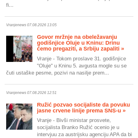
fi...
Vranjenews 07.08.2026 13:05
Govor mržnje na obeležavanju
godišnjice Oluje u Kninu: Drinu
ćemo pregaziti, a Srbiju zapaliti »
Vranje - Tokom proslave 31. godišnjice
"Oluje" u Kninu 5. avgusta mogle su se
čuti ustaške pesme, pozivi na nasilje prem...
Vranjenews 07.08.2026 12:51
Ružić pozvao socijaliste da povuku
jasne crvene linije prema SNS-u »
Vranje - Bivši ministar prosvete,
socijalista Branko Ružić ocenio je u
intervjuu za austrijsku agenciju APA da bi