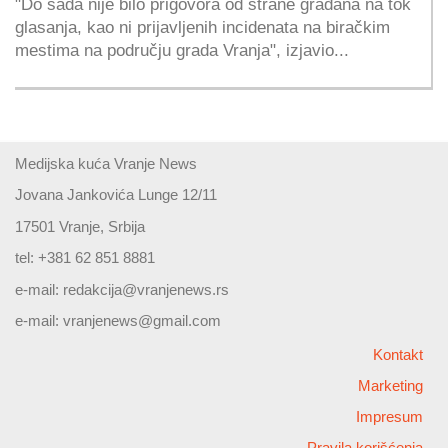
"Do sada nije bilo prigovora od strane građana na tok
glasanja, kao ni prijavljenih incidenata na biračkim
mestima na području grada Vranja", izjavio...
Medijska kuća Vranje News
Jovana Jankovića Lunge 12/11
17501 Vranje, Srbija
tel: +381 62 851 8881
e-mail:
redakcija@vranjenews.rs
e-mail:
vranjenews@gmail.com
Kontakt
Marketing
Impresum
Pravila korišćenja