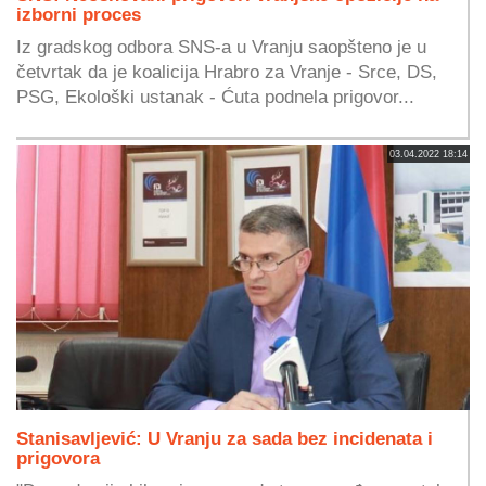
izborni proces
Iz gradskog odbora SNS-a u Vranju saopšteno je u
četvrtak da je koalicija Hrabro za Vranje - Srce, DS,
PSG, Ekološki ustanak - Ćuta podnela prigovor...
03.04.2022 18:14
Stanisavljević: U Vranju za sada bez incidenata i
prigovora