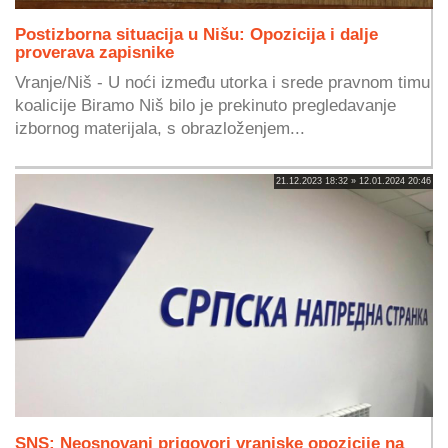
Postizborna situacija u Nišu: Opozicija i dalje
proverava zapisnike
Vranje/Niš - U noći između utorka i srede pravnom timu
koalicije Biramo Niš bilo je prekinuto pregledavanje
izbornog materijala, s obrazloženjem...
21.12.2023 18:32 » 12.01.2024 20:46
SNS: Neosnovani prigovori vranjske opozicije na