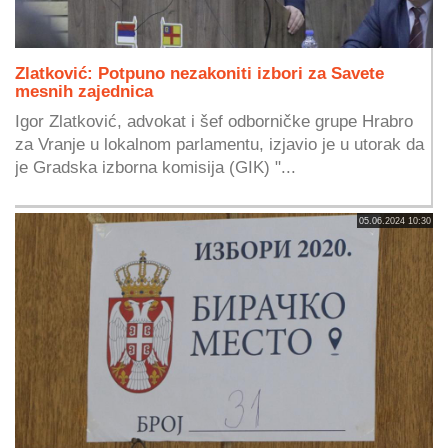
Zlatković: Potpuno nezakoniti izbori za Savete
mesnih zajednica
Igor Zlatković, advokat i šef odborničke grupe Hrabro
za Vranje u lokalnom parlamentu, izjavio je u utorak da
je Gradska izborna komisija (GIK) "...
05.06.2024 10:30