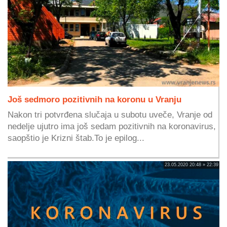
Još sedmoro pozitivnih na koronu u Vranju
Nakon tri potvrđena slučaja u subotu uveče, Vranje od
nedelje ujutro ima još sedam pozitivnih na koronavirus,
saopštio je Krizni štab.To je epilog...
23.05.2020 20:48 » 22:39