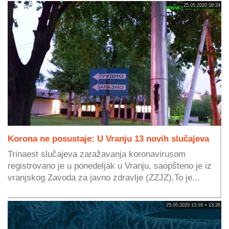
25.05.2020 16:24
Korona ne posustaje: U Vranju 13 novih slučajeva
Trinaest slučajeva zaražavanja koronavirusom
registrovano je u ponedeljak u Vranju, saopšteno je iz
vranjskog Zavoda za javno zdravlje (ZZJZ).To je...
25.05.2020 13:18 » 13:28