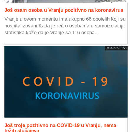
Još osam osoba u Vranju pozitivno na koronavirus
Vranje u ovom momentu ima ukupno 66 obolelih koji su
hospitalizovani.Kada je reč o osobama u samoizolaciji,
statistika kaže da je Vranje sa 116 osoba...
30.05.2020 18:21
Još troje pozitivno na COVID-19 u Vranju, nema
težih slučajeva