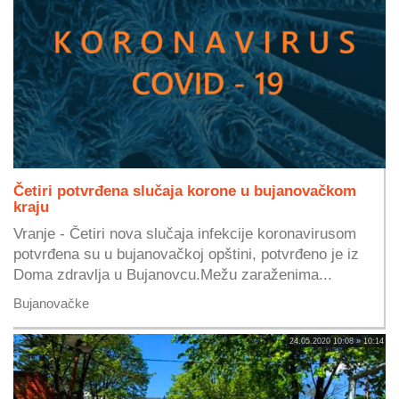
Četiri potvrđena slučaja korone u bujanovačkom
kraju
Vranje - Četiri nova slučaja infekcije koronavirusom
potvrđena su u bujanovačkoj opštini, potvrđeno je iz
Doma zdravlja u Bujanovcu.Mežu zaraženima...
Bujanovačke
24.05.2020 10:08 » 10:14