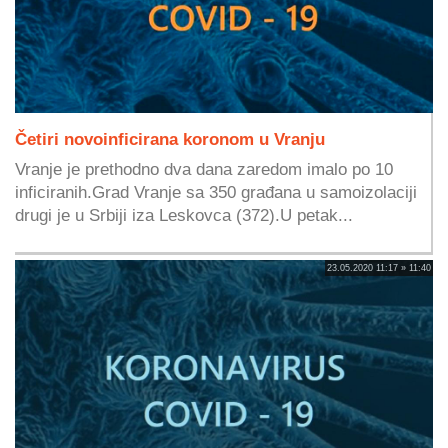
Četiri novoinficirana koronom u Vranju
Vranje je prethodno dva dana zaredom imalo po 10
inficiranih.Grad Vranje sa 350 građana u samoizolaciji
drugi je u Srbiji iza Leskovca (372).U petak...
23.05.2020 11:17 » 11:40