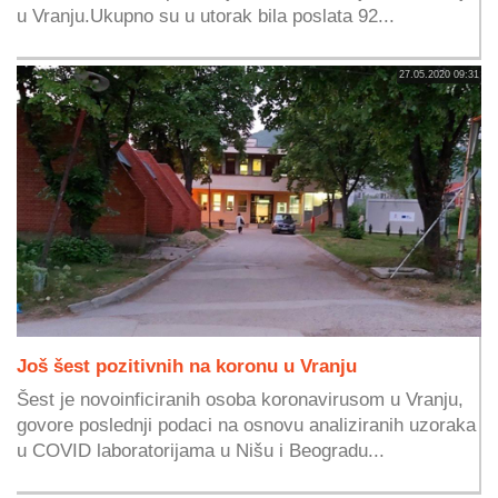
u Vranju.Ukupno su u utorak bila poslata 92...
27.05.2020 09:31
Još šest pozitivnih na koronu u Vranju
Šest je novoinficiranih osoba koronavirusom u Vranju,
govore poslednji podaci na osnovu analiziranih uzoraka
u COVID laboratorijama u Nišu i Beogradu...