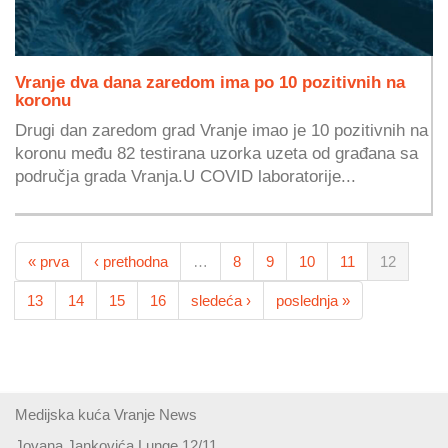
Vranje dva dana zaredom ima po 10 pozitivnih na
koronu
Drugi dan zaredom grad Vranje imao je 10 pozitivnih na
koronu među 82 testirana uzorka uzeta od građana sa
područja grada Vranja.U COVID laboratorije...
« prva
‹ prethodna
…
8
9
10
11
12
13
14
15
16
sledeća ›
poslednja »
Medijska kuća Vranje News
Jovana Jankovića Lunge 12/11