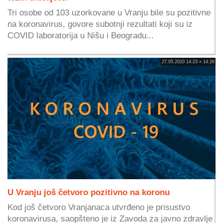
Tri osobe od 103 uzorkovane u Vranju bile su pozitivne
na koronavirus, govore subotnji rezultati koji su iz
COVID laboratorija u Nišu i Beogradu...
27.05.2020 14:23 » 14:26
U Vranju još četvoro pozitivno na koronu
Kod još četvoro Vranjanaca utvrđeno je prisustvo
koronavirusa, saopšteno je iz Zavoda za javno zdravlje