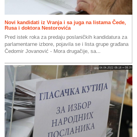
Novi kandidati iz Vranja i sa juga na listama Čede,
Rusa i doktora Nestorovića
Pred istek roka za predaju poslaničkih kandidatura za
parlamentarne izbore, pojavila se i lista grupe građana
Čedomir Jovanović - Mora drugačije, sa...
04.04.2022 08:18 » 09:20