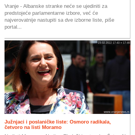
Vranje - Albanske stranke neće se ujediniti za
predstojeće parlamentarne izbore, već će
najverovatnije nastupiti sa dve izborne liste, piše
portal...
23.02.2022 17:40 » 17:46
Južnjaci i poslaničke liste: Osmoro radikala,
četvoro na listi Moramo