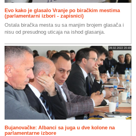
Evo kako je glasalo Vranje po biračkim mestima
(parlamentarni izbori - zapisnici)
Ostala biračka mesta su sa manjim brojem glasača i
nisu od presudnog uticaja na ishod glasanja.
28.02.2022 20:49
Bujanovačke: Albanci sa juga u dve kolone na
parlamentarne izbore