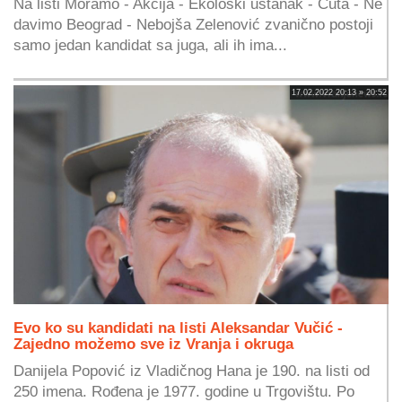
Na listi Moramo - Akcija - Ekološki ustanak - Ćuta - Ne
davimo Beograd - Nebojša Zelenović zvanično postoji
samo jedan kandidat sa juga, ali ih ima...
17.02.2022 20:13 » 20:52
Evo ko su kandidati na listi Aleksandar Vučić -
Zajedno možemo sve iz Vranja i okruga
Danijela Popović iz Vladičnog Hana je 190. na listi od
250 imena. Rođena je 1977. godine u Trgovištu. Po