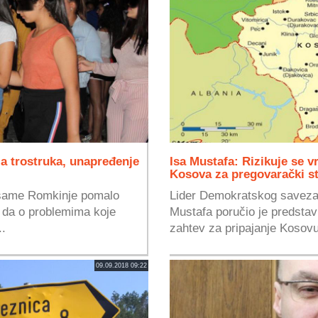
ja trostruka, unapređenje
Isa Mustafa: Rizikuje se v
Kosova za pregovarački s
i same Romkinje pomalo
Lider Demokratskog saveza 
ci da o problemima koje
Mustafa poručio je predstav
..
zahtev za pripajanje Kosovu
09.09.2018 09:22