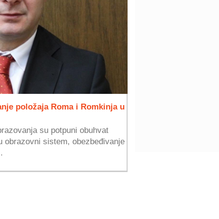
anje položaja Roma i Romkinja u
 obrazovanja su potpuni obuhvat
u obrazovni sistem, obezbeđivanje
.