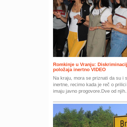
Romkinje u Vranju: Diskriminaci
položaja inertno VIDEO
Na kraju, mora se priznati da su 
inertne, recimo kada je reč o prili
imaju javno progovore.Dve od njih.