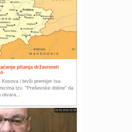
raćanje pitanja državnosti
to
Kosova i bivši premijer Isa
nicima tzv. "Preševske doline" da
 otvara...
16.05.2018 22:56