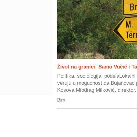
Život na granici: Samo Vučić i Ta
Politika, sociologija, podelaLokalni
veruju u mogućnost da Bujanovac 
Kosova.Miodrag Milković, direktor.
Birn