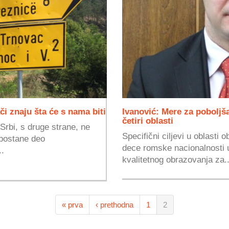
či znaju šta će s nama biti
Ivanović: Mere za poboljš
četiri oblasti
 Srbi, s druge strane, ne
Specifični ciljevi u oblasti
postane deo
dece romske nacionalnosti 
..
kvalitetnog obrazovanja za..
« prva
‹ prethodna
1
2