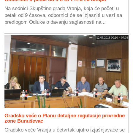
Na sednici Skupštine grada Vranja, koja će početi u
petak od 9 časova, odbornici će se izjasniti u vezi sa
predlogom Odluke o davanju saglasnosti na...
12.07.2018 00:10 » 07:03
Gradsko veće o Planu detaljne regulacije privredne
zone Bunuševac
Gradsko veće Vranja u četvrtak ujutro izjašnjavaće se