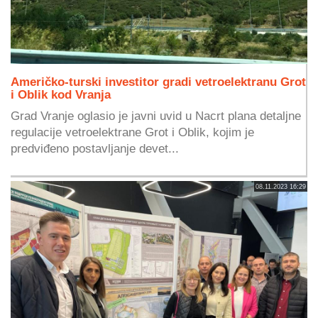
Američko-turski investitor gradi vetroelektranu Grot
i Oblik kod Vranja
Grad Vranje oglasio je javni uvid u Nacrt plana detaljne
regulacije vetroelektrane Grot i Oblik, kojim je
predviđeno postavljanje devet...
08.11.2023 16:29