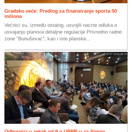
Gradsko veće: Predlog za finansiranje sporta 50
miliona
Većnici su, između ostalog, usvojili nacrte odluka o
usvajanju planova detaljne regulacije Privredno radne
zone "Bunuševac", kao i iste planske...
20.07.2018 08:25
Odbornici u petak od 9 o UPPR-u za Simpo