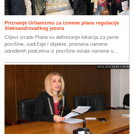
Priznanje Urbanizmu za izmene plana regulacije
Aleksandrovačkog jezera
Ciljevi izrade Plana su definisanje lokacija za javne
površine, sadržaje i objekte, promena namene
određenih podcelina iz površine ostale namene u...
28.02.2019 14:43 » 15:50