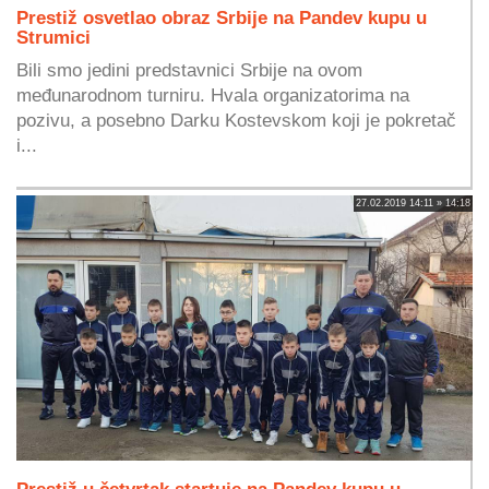
Prestiž osvetlao obraz Srbije na Pandev kupu u
Strumici
Bili smo jedini predstavnici Srbije na ovom
međunarodnom turniru. Hvala organizatorima na
pozivu, a posebno Darku Kostevskom koji je pokretač
i...
27.02.2019 14:11 » 14:18
Prestiž u četvrtak startuje na Pandev kupu u