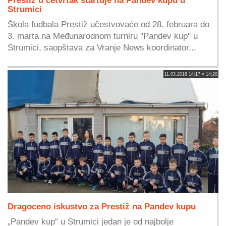
Strumici
Škola fudbala Prestiž učestvovaće od 28. februara do
3. marta na Međunarodnom turniru "Pandev kup" u
Strumici, saopštava za Vranje News koordinator...
11.03.2018 14:17 » 14:20
Dragoceno iskustvo za Prestiž na Pandev kupu
„Pandev kup“ u Strumici jedan je od najbolje