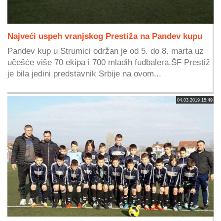
Najveći uspeh vranjskog Prestiža na Pandev kupu
Pandev kup u Strumici održan je od 5. do 8. marta uz
učešće više 70 ekipa i 700 mladih fudbalera.ŠF Prestiž
je bila jedini predstavnik Srbije na ovom...
04.03.2019 15:49