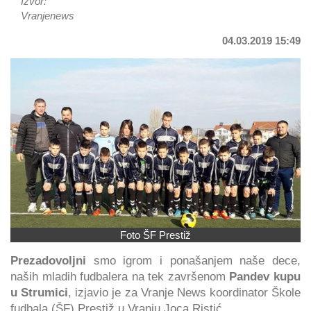
Izvor:
Vranjenews
04.03.2019 15:49
Foto ŠF Prestiž
Prezadovoljni
smo igrom i ponašanjem naše dece,
naših mladih fudbalera na tek završenom
Pandev kupu
u Strumici
, izjavio je za Vranje News koordinator Škole
fudbala (ŠF) Prestiž u Vranju Joca Ristić.