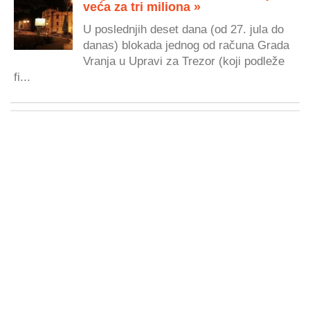
veća za tri miliona »
U poslednjih deset dana (od 27. jula do
danas) blokada jednog od računa Grada
Vranja u Upravi za Trezor (koji podleže
fi...