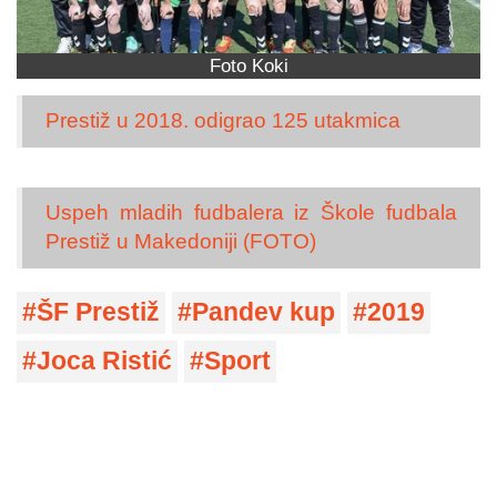
Foto Koki
Prestiž u 2018. odigrao 125 utakmica
Uspeh mladih fudbalera iz Škole fudbala
Prestiž u Makedoniji (FOTO)
ŠF Prestiž
Pandev kup
2019
Joca Ristić
Sport