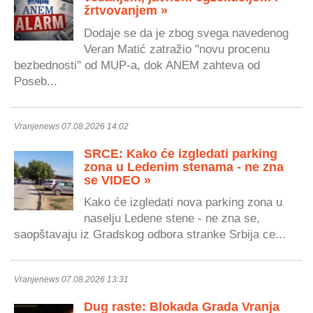
žrtvovanjem »
Dodaje se da je zbog svega navedenog
Veran Matić zatražio "novu procenu
bezbednosti" od MUP-a, dok ANEM zahteva od
Poseb...
Vranjenews 07.08.2026 14:02
SRCE: Kako će izgledati parking
zona u Ledenim stenama - ne zna
se VIDEO »
Kako će izgledati nova parking zona u
naselju Ledene stene - ne zna se,
saopštavaju iz Gradskog odbora stranke Srbija ce...
Vranjenews 07.08.2026 13:31
Dug raste: Blokada Grada Vranja