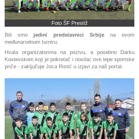
Foto ŠF Prestiž
Bili smo
jedini predstavnici Srbije
na ovom
međunarodnom turniru.
Hvala organizatorima na pozivu, a posebno Darku
Kostevskom koji je pokretač i nosilac ove lepe sportske
priče - zaključuje Joca Ristić u izjavi za naš portal.