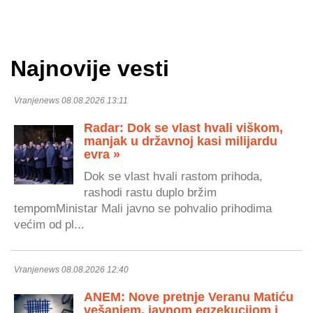
Najnovije vesti
Vranjenews 08.08.2026 13:11
Radar: Dok se vlast hvali viškom,
manjak u državnoj kasi milijardu
evra »
Dok se vlast hvali rastom prihoda,
rashodi rastu duplo bržim
tempomMinistar Mali javno se pohvalio prihodima
većim od pl...
Vranjenews 08.08.2026 12:40
ANEM: Nove pretnje Veranu Matiću
vešanjem, javnom egzekucijom i