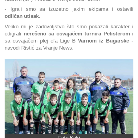
- Igrali smo sa izuzetno jakim ekipama i ostavili
odličan utisak
.
Veliko mi je zadovoljstvo što smo pokazali karakter i
odigrali
nerešeno sa osvajačem turnira Pelisterom
i
sa osvajačem plej ofa Lige B
Varnom iz Bugarske
-
navodi Ristić za Vranje News.
Foto Koki