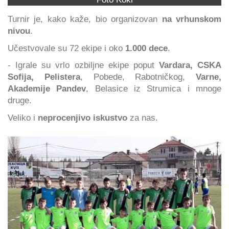
Turnir je, kako kaže, bio organizovan
na vrhunskom
nivou
.
Učestvovale su 72 ekipe i oko
1.000 dece
.
- Igrale su vrlo ozbiljne ekipe poput
Vardara, CSKA
Sofija, Pelistera
, Pobede, Rabotničkog,
Varne,
Akademije Pandev
, Belasice iz Strumica i mnoge
druge.
Veliko i
neprocenjivo iskustvo
za nas.