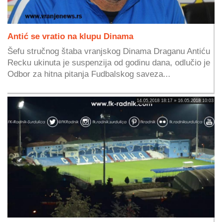
Antić se vratio na klupu Dinama
Šefu stručnog štaba vranjskog Dinama Draganu Antiću
Recku ukinuta je suspenzija od godinu dana, odlučio je
Odbor za hitna pitanja Fudbalskog saveza...
14.05.2018 18:17 » 16.05.2018 10:03