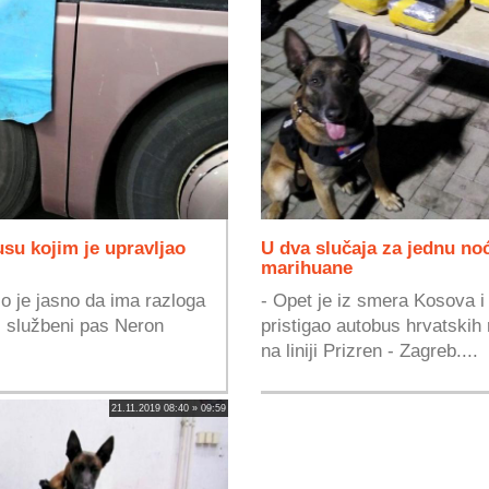
su kojim je upravljao
U dva slučaja za jednu no
marihuane
o je jasno da ima razloga
- Opet je iz smera Kosova i
ki službeni pas Neron
pristigao autobus hrvatskih
na liniji Prizren - Zagreb....
21.11.2019 08:40 » 09:59