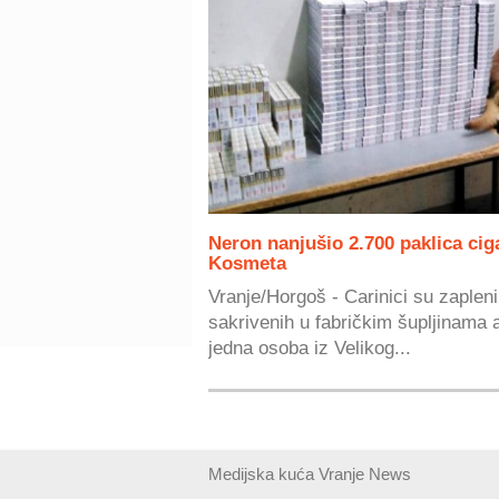
Neron nanjušio 2.700 paklica cig
Kosmeta
Vranje/Horgoš - Carinici su zaplenil
sakrivenih u fabričkim šupljinama 
jedna osoba iz Velikog...
Medijska kuća Vranje News