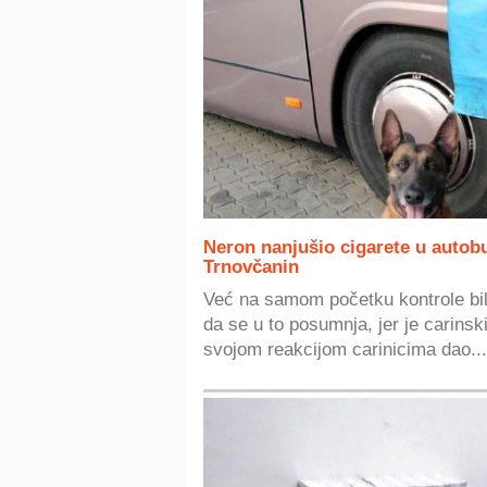
Neron nanjušio cigarete u autobu
Trnovčanin
Već na samom početku kontrole bil
da se u to posumnja, jer je carins
svojom reakcijom carinicima dao...