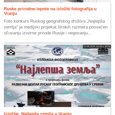
Ruske prirodne lepote na izložbi fotografija u
Vranju
Foto konkurs Ruskog geografskog društva „Najlepša
zemlja" je medijski projekat širokih razmera posvećen
očuvanju izvorne prirode Rusije i negovanju...
19.06.2018 10:33 » 10:54
Izložbe: Najlepša zemlja u Vranju