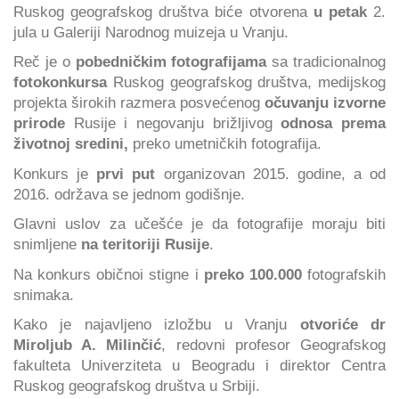
Ruskog geografskog društva biće otvorena
u petak
2.
jula u Galeriji Narodnog muizeja u Vranju.
Reč je o
pobedničkim fotografijama
sa tradicionalnog
fotokonkursa
Ruskog geografskog društva, medijskog
projekta širokih razmera posvećenog
očuvanju izvorne
prirode
Rusije i negovanju brižljivog
odnosa prema
životnoj sredini,
preko umetničkih fotografija.
Konkurs je
prvi put
organizovan 2015. godine, a od
2016. održava se jednom godišnje.
Glavni uslov za učešće je da fotografije moraju biti
snimljene
na teritoriji Rusije
.
Na konkurs običnoi stigne i
preko 100.000
fotografskih
snimaka.
Kako je najavljeno izložbu u Vranju
otvoriće dr
Miroljub A. Milinčić
, redovni profesor Geografskog
fakulteta Univerziteta u Beogradu i direktor Centra
Ruskog geografskog društva u Srbiji.