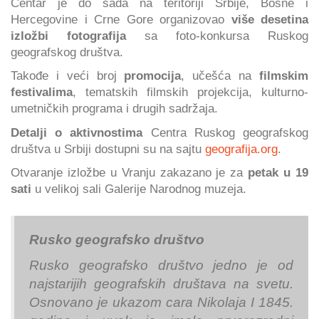
Centar je do sada na teritoriji Srbije, Bosne i
Hercegovine i Crne Gore organizovao
više desetina
izložbi fotografija
sa foto-konkursa Ruskog
geografskog društva.
Takođe i veći broj
promocija
, učešća na
filmskim
festivalima
, tematskih filmskih projekcija, kulturno-
umetničkih programa i drugih sadržaja.
Detalji o aktivnostima
Centra Ruskog geografskog
društva u Srbiji dostupni su na sajtu
geografija.org
.
Otvaranje izložbe u Vranju zakazano je za
petak u 19
sati
u velikoj sali Galerije Narodnog muzeja.
Rusko geografsko društvo
Rusko geografsko društvo jedno je od
najstarijih geografskih društava na svetu.
Osnovano je ukazom cara Nikolaja I 1845.