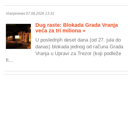
Vranjenews 07.08.2026 13:31
Dug raste: Blokada Grada Vranja
veća za tri miliona »
U poslednjih deset dana (od 27. jula do
danas) blokada jednog od računa Grada
Vranja u Upravi za Trezor (koji podleže
fi...