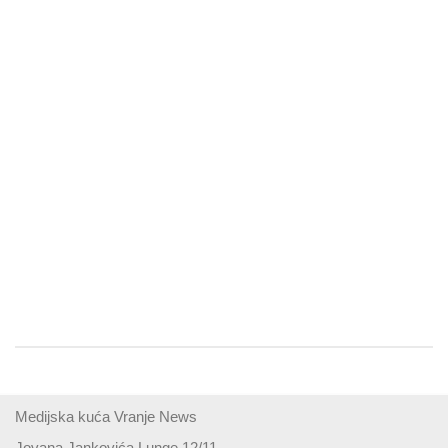
Medijska kuća Vranje News
Jovana Jankovića Lunge 12/11