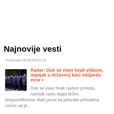
Najnovije vesti
Vranjenews 08.08.2026 13:11
Radar: Dok se vlast hvali viškom,
manjak u državnoj kasi milijardu
evra »
Dok se vlast hvali rastom prihoda,
rashodi rastu duplo bržim
tempomMinistar Mali javno se pohvalio prihodima
većim od pl...