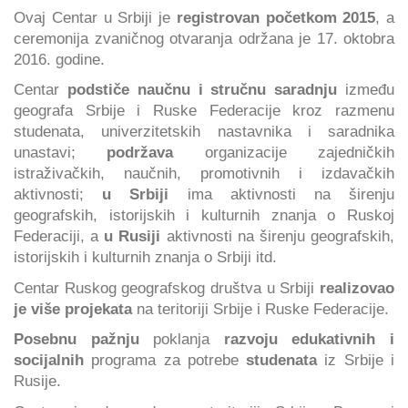
Ovaj Centar u Srbiji je
registrovan početkom 2015
, a
ceremonija zvaničnog otvaranja održana je 17. oktobra
2016. godine.
Centar
podstiče naučnu i stručnu saradnju
između
geografa Srbije i Ruske Federacije kroz razmenu
studenata, univerzitetskih nastavnika i saradnika
unastavi;
podržava
organizacije zajedničkih
istraživačkih, naučnih, promotivnih i izdavačkih
aktivnosti;
u Srbiji
ima aktivnosti na širenju
geografskih, istorijskih i kulturnih znanja o Ruskoj
Federaciji, a
u Rusiji
aktivnosti na širenju geografskih,
istorijskih i kulturnih znanja o Srbiji itd.
Centar Ruskog geografskog društva u Srbiji
realizovao
je više projekata
na teritoriji Srbije i Ruske Federacije.
Posebnu pažnju
poklanja
razvoju edukativnih i
socijalnih
programa za potrebe
studenata
iz Srbije i
Rusije.