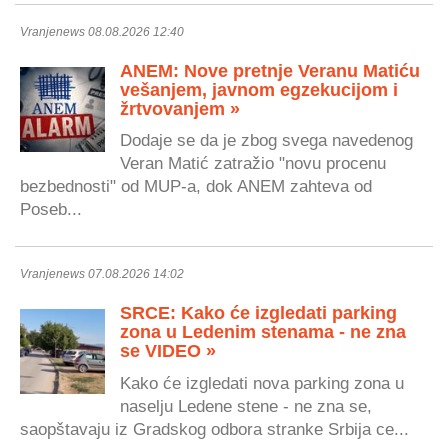
Vranjenews 08.08.2026 12:40
ANEM: Nove pretnje Veranu Matiću
vešanjem, javnom egzekucijom i
žrtvovanjem »
Dodaje se da je zbog svega navedenog
Veran Matić zatražio "novu procenu
bezbednosti" od MUP-a, dok ANEM zahteva od
Poseb...
Vranjenews 07.08.2026 14:02
SRCE: Kako će izgledati parking
zona u Ledenim stenama - ne zna
se VIDEO »
Kako će izgledati nova parking zona u
naselju Ledene stene - ne zna se,
saopštavaju iz Gradskog odbora stranke Srbija ce...