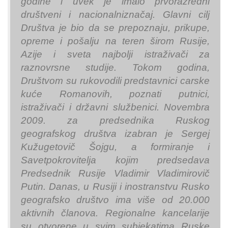
godine i uvek je imalo prvorazredni
društveni i nacionalniznačaj. Glavni cilj
Društva je bio da se prepoznaju, prikupe,
opreme i pošalju na teren širom Rusije,
Azije i sveta najbolji istraživači za
raznovrsne studije. Tokom godina,
Društvom su rukovodili predstavnici carske
kuće Romanovih, poznati putnici,
istraživači i državni službenici. Novembra
2009. za predsednika Ruskog
geografskog društva izabran je Sergej
Kužugetovič Šojgu, a formiranje i
Savetpokrovitelja kojim predsedava
Predsednik Rusije Vladimir Vladimirovič
Putin. Danas, u Rusiji i inostranstvu Rusko
geografsko društvo ima više od 20.000
aktivnih članova. Regionalne kancelarije
su otvorene u svim subjekatima Ruske