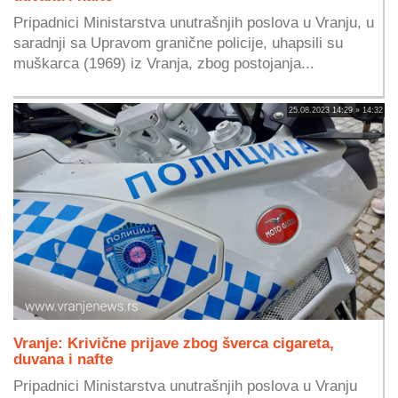
Pripadnici Ministarstva unutrašnjih poslova u Vranju, u
saradnji sa Upravom granične policije, uhapsili su
muškarca (1969) iz Vranja, zbog postojanja...
25.08.2023 14:29 » 14:32
Vranje: Krivične prijave zbog šverca cigareta,
duvana i nafte
Pripadnici Ministarstva unutrašnjih poslova u Vranju