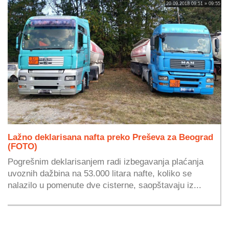
20.09.2018 09:51 » 09:55
Lažno deklarisana nafta preko Preševa za Beograd
(FOTO)
Pogrešnim deklarisanjem radi izbegavanja plaćanja
uvoznih dažbina na 53.000 litara nafte, koliko se
nalazilo u pomenute dve cisterne, saopštavaju iz...