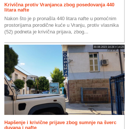
Krivična protiv Vranjanca zbog posedovanja 440
litara nafte
Nakon što je p pronašla 440 litara nafte u pomoćnim
prostorijama porodične kuće u Vranju, protiv vlasnika
(52) podneta je krivična prijava, zbog...
30.08.2023 14:24 » 14:25
Hapšenje i krivične prijave zbog sumnje na šverc
duvana i nafte