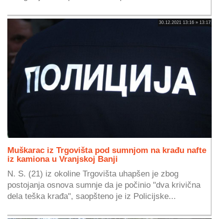
30.12.2021 13:16 » 13:17
Muškarac iz Trgovišta pod sumnjom na krađu nafte
iz kamiona u Vranjskoj Banji
N. S. (21) iz okoline Trgovišta uhapšen je zbog
postojanja osnova sumnje da je počinio "dva krivična
dela teška krađa", saopšteno je iz Policijske...