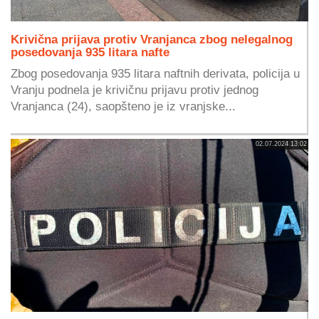
Krivična prijava protiv Vranjanca zbog nelegalnog
posedovanja 935 litara nafte
Zbog posedovanja 935 litara naftnih derivata, policija u
Vranju podnela je krivičnu prijavu protiv jednog
Vranjanca (24), saopšteno je iz vranjske...
02.07.2024 13:02