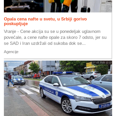
Opala cena nafte u svetu, u Srbiji gorivo
poskupljuje
Vranje - Cene akcija su se u ponedeljak uglavnom
povećale, a cene nafte opale za skoro 7 odsto, jer su
se SAD i Iran uzdržali od sukoba dok se...
Agencije
27.03.2025 12:22