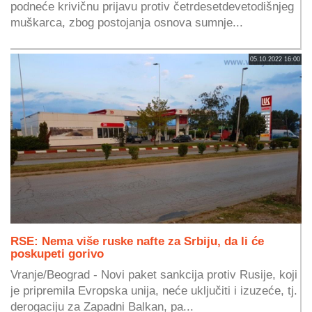
podneće krivičnu prijavu protiv četrdesetdevetodišnjeg
muškarca, zbog postojanja osnova sumnje...
05.10.2022 16:00
RSE: Nema više ruske nafte za Srbiju, da li će
poskupeti gorivo
Vranje/Beograd - Novi paket sankcija protiv Rusije, koji
je pripremila Evropska unija, neće uključiti i izuzeće, tj.
derogaciju za Zapadni Balkan, pa...