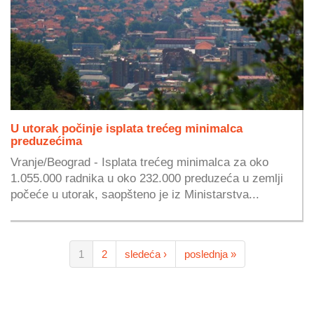
U utorak počinje isplata trećeg minimalca
preduzećima
Vranje/Beograd - Isplata trećeg minimalca za oko
1.055.000 radnika u oko 232.000 preduzeća u zemlji
počeće u utorak, saopšteno je iz Ministarstva...
1
2
sledeća ›
poslednja »