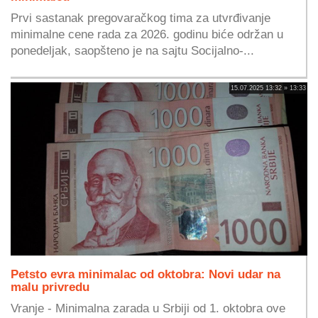
Prvi sastanak pregovaračkog tima za utvrđivanje
minimalne cene rada za 2026. godinu biće održan u
ponedeljak, saopšteno je na sajtu Socijalno-...
15.07.2025 13:32 » 13:33
Petsto evra minimalac od oktobra: Novi udar na
malu privredu
Vranje - Minimalna zarada u Srbiji od 1. oktobra ove