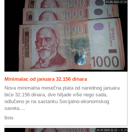
15.09.2020 07:20
Minimalac od januara 32.156 dinara
Nova minimalna mesečna plata od narednog januara
biće 32.156 dinara, dve hiljade više nego sada,
odlučeno je na sastanku Socijalno-ekonomskog
saveta....
Beta
28.08.2020 11:22 » 11:22