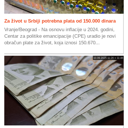
Za život u Srbiji potrebna plata od 150.000 dinara
Vranje/Beograd - Na osnovu inflacije u 2024. godini,
Centar za politike emancipacije (CPE) uradio je novi
obračun plate za život, koja iznosi 150.670...
10.09.2025 11:26 » 11:46