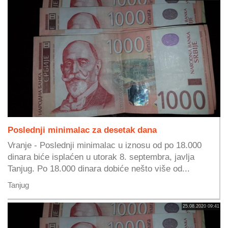
Poslednji minimalac za desetak dana
Vranje - Poslednji minimalac u iznosu od po 18.000
dinara biće isplaćen u utorak 8. septembra, javlja
Tanjug. Po 18.000 dinara dobiće nešto više od...
Tanjug
25.08.2020 09:41