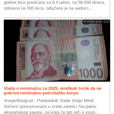
godine biće povećana za 9,4 odsto, na 58.630 dinara,
odnosno na 500 evra, odlučeno je na sednici...
28.08.2024 11:04 » 11:07
Vlada o minimalcu za 2025, sindikati tvrde da ne
pokriva minimalnu potrošačku korpu
Vranje/Beograd - Predsednik Vlade Srbije Miloš
Vučević prisustvovaće u sredu sednici Socijalno-
ekonomskog saveta, na kojoj će biti reči o visini...