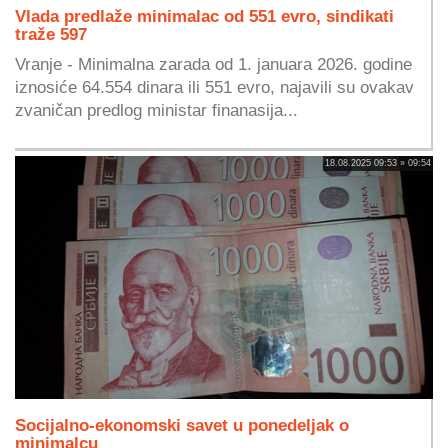
Vlada predlaže minimalac od 551 evro, sindikati
traže 597
Vranje - Minimalna zarada od 1. januara 2026. godine
iznosiće 64.554 dinara ili 551 evro, najavili su ovakav
zvaničan predlog ministar finanasija...
18.08.2025 09:53 » 09:54
Socijalno-ekonomski savet u ponedeljak o
minimalcu