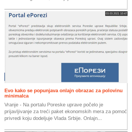
03.03.2021 10:47
Evo kako se popunjava onlajn obrazac za polovinu
minimalca
Vranje - Na portalu Poreske uprave počelo je
prijavljivanje za treći paket ekonomskih mera za pomoć
privredi koju dodeljuje Vlada Srbije. Onlajn...