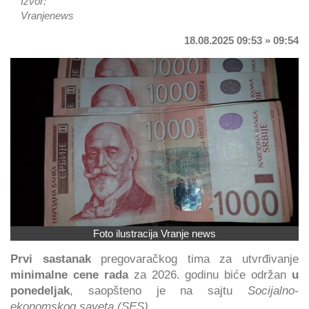
Izvor:
Vranjenews
18.08.2025 09:53 » 09:54
Foto ilustracija Vranje news
Prvi sastanak
pregovaračkog tima za utvrđivanje
minimalne cene rada
za 2026. godinu biće održan
u
ponedeljak
, saopšteno je na sajtu
Socijalno-
ekonomskog saveta (SES)
.