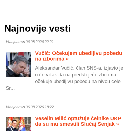
Najnovije vesti
Vranjenews 06.08.2026 22:21
Vučić: Očekujem ubedljivu pobedu
na izborima »
Aleksandar Vučić, član SNS-a, izjavio je
u četvrtak da na predstojeći izborima
očekuje ubedljivu pobedu na nivou cele
Sr...
Vranjenews 06.08.2026 18:22
Veselin Milić optužuje čelnike UKP
da su mu smestili Slučaj Senjak »