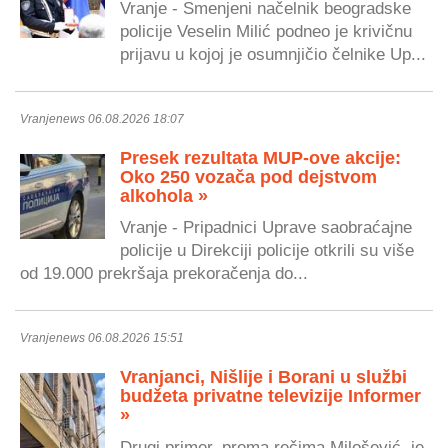
Vranje - Smenjeni načelnik beogradske
policije Veselin Milić podneo je krivičnu
prijavu u kojoj je osumnjičio čelnike Up...
Vranjenews 06.08.2026 18:07
Presek rezultata MUP-ove akcije:
Oko 250 vozača pod dejstvom
alkohola »
Vranje - Pripadnici Uprave saobraćajne
policije u Direkciji policije otkrili su više
od 19.000 prekršaja prekoračenja do...
Vranjenews 06.08.2026 15:51
Vranjanci, Nišlije i Borani u službi
budžeta privatne televizije Informer
»
Drugi primer, prema rečima Milošević, je