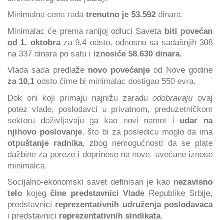
Minimalna cena rada
trenutno je 53.592
dinara.
Minimalac će prema ranijoj odluci Saveta
biti povećan
od 1. oktobra
za 9,4 odsto, odnosno sa sadašnjih 308
na 337 dinara po satu i
iznosiće 58.630 dinara.
Vlada sada predlaže
novo povećanje
od Nove godine
za 10,1
odsto čime bi minimalac dostigao 550 evra.
Dok oni koji primaju najnižu zaradu
odobravaju
ovaj
potez vlade, poslodavci u privatnom, preduzetničkom
sektoru doživljavaju ga kao novi namet i
udar na
njihovo poslovanje
, što bi za posledicu moglo da ima
otpuštanje radnika
, zbog nemogućnosti da se plate
dažbine za poreze i doprinose na nove, uvećane iznose
minimalca.
Socijalno-ekonomski savet definisan je kao
nezavisno
telo
kojeg
čine predstavnici Vlade
Republike Srbije,
predstavnici
reprezentativnih udruženja poslodavaca
i predstavnici
reprezentativnih sindikata
.