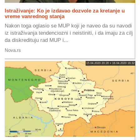
Istraživanje: Ko je izdavao dozvole za kretanje u
vreme vanrednog stanja
Nakon toga oglasio se MUP koji je naveo da su navodi
iz istraživanja tendenciozni i neistiniti, i da imaju za cilj
da diskredituju rad MUP i...
Nova.rs
15.04.2020 20:28 » 16.04.2020 16:32