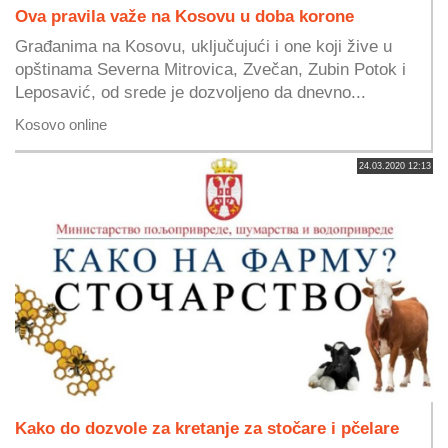
Ova pravila važe na Kosovu u doba korone
Građanima na Kosovu, uključujući i one koji žive u
opštinama Severna Mitrovica, Zvečan, Zubin Potok i
Leposavić, od srede je dozvoljeno da dnevno...
Kosovo online
24.03.2020 12:13
Kako do dozvole za kretanje za stočare i pčelare