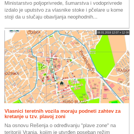
Ministarstvo poljoprivrede, šumarstva i vodoprivrede
izdalo je uputstvo za vlasnike stoke i pčelare u kome
stoji da u slučaju obavljanja neophodnih...
08.01.2019 12:07 » 12:08
Vlasnici teretnih vozila moraju podneti zahtev za
kretanje u tzv. plavoj zoni
Na osnovu Rešenja o određivanju "plave zone" na
teritoriji Vranja, kojim je utvrđen poseban režim