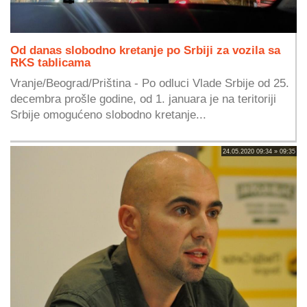
Od danas slobodno kretanje po Srbiji za vozila sa
RKS tablicama
Vranje/Beograd/Priština - Po odluci Vlade Srbije od 25.
decembra prošle godine, od 1. januara je na teritoriji
Srbije omogućeno slobodno kretanje...
24.05.2020 09:34 » 09:35