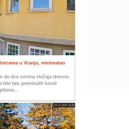
olnicama u Vranju, minimalan
im do dva smrtna slučaja dnevno,
a bilo bez preminulih kovid
pšteno...
15.12.2021 11:23