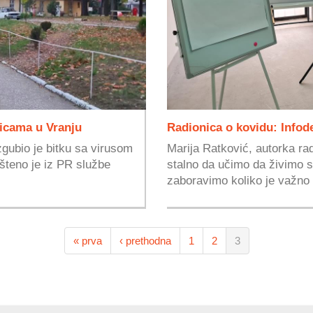
nicama u Vranju
Radionica o kovidu: Infod
zgubio je bitku sa virusom
Marija Ratković, autorka ra
šteno je iz PR službe
stalno da učimo da živimo 
zaboravimo koliko je važno
« prva
‹ prethodna
1
2
3