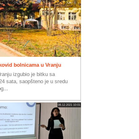
 kovid bolnicama u Vranju
ranju izgubio je bitku sa
24 sata, saopšteno je u sredu
g...
06.12.2021 10:01