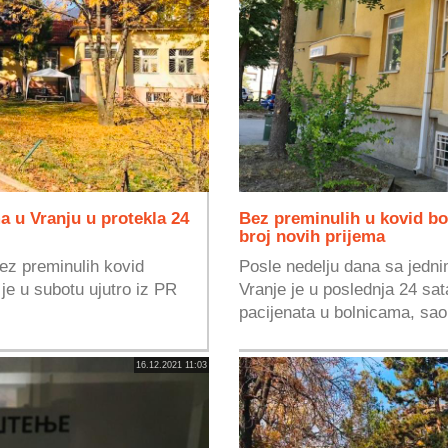
a u Vranju u protekla 24
Bez preminulih u kovid b
broj novih prijema
bez preminulih kovid
Posle nedelju dana sa jedn
je u subotu ujutro iz PR
Vranje je u poslednja 24 sat
pacijenata u bolnicama, sao
16.12.2021 11:03