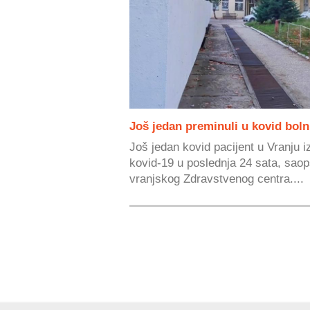
Još jedan preminuli u kovid bol
Još jedan kovid pacijent u Vranju i
kovid-19 u poslednja 24 sata, saop
vranjskog Zdravstvenog centra....