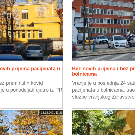
ovih prijema pacijenata u
Bez novih prijema i bez p
bolnicama
bez preminulih kovid
Vranje je u poslednja 24 sat
je u ponedeljak ujutro iz PR
pacijenata u bolnicama, sao
službe vranjskog Zdravstve
18.12.2021 11:21