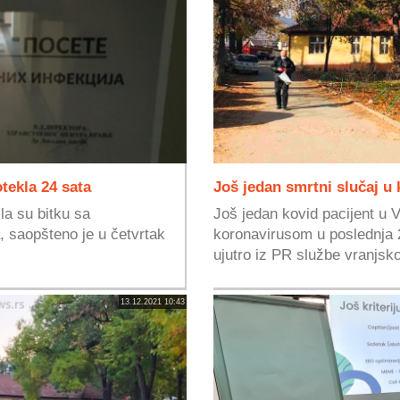
tekla 24 sata
Još jedan smrtni slučaj u
la su bitku sa
Još jedan kovid pacijent u V
, saopšteno je u četvrtak
koronavirusom u poslednja 
ujutro iz PR službe vranjsko
13.12.2021 10:43