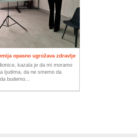
emija opasno ugrožava zdravlje
dionice, kazala je da mi moramo
sa ljudima, da ne smemo da
 da budemo...