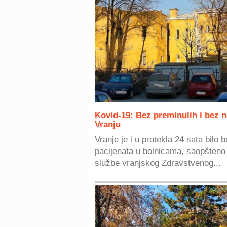
Kovid-19: Bez preminulih i bez n
Vranju
Vranje je i u protekla 24 sata bilo 
pacijenata u bolnicama, saopšteno 
službe vranjskog Zdravstvenog...