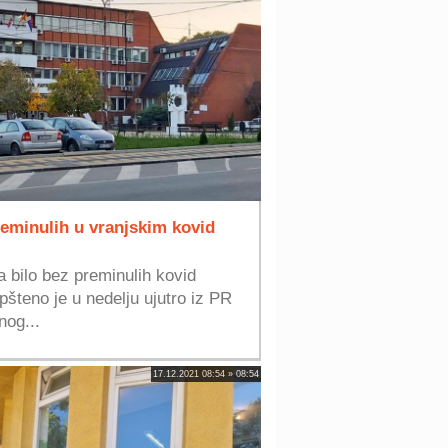
reminulih u vranjskim kovid
a bilo bez preminulih kovid
pšteno je u nedelju ujutro iz PR
nog...
17.12.2021 08:54 » 08:54