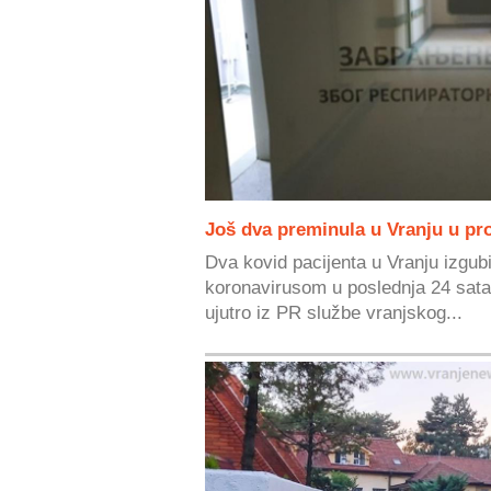
Još dva preminula u Vranju u pro
Dva kovid pacijenta u Vranju izgubi
koronavirusom u poslednja 24 sata
ujutro iz PR službe vranjskog...