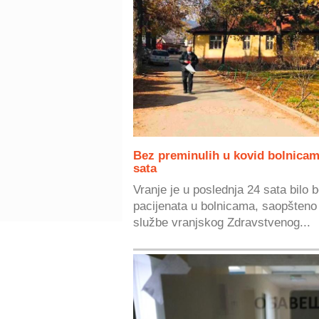
Bez preminulih u kovid bolnicam
sata
Vranje je u poslednja 24 sata bilo 
pacijenata u bolnicama, saopšteno 
službe vranjskog Zdravstvenog...